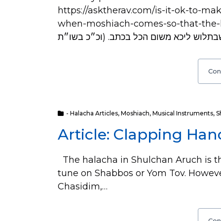
https://asktherav.com/is-it-ok-to-m
when-moshiach-comes-so-that-the-kohani
Con
- Halacha Articles
,
Moshiach
,
Musical Instruments
,
S
Article: Clapping Ha
The halacha in Shulchan Aruch is t
tune on Shabbos or Yom Tov. Howev
Chasidim,…
Con