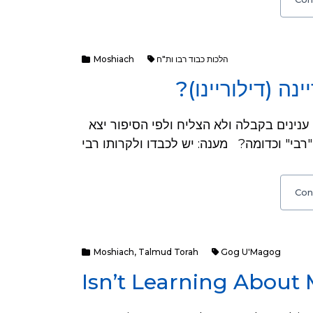
Moshiach
הלכות כבוד רבו ות"ח
יינה (דילוריינו
הסיפור הוא אודות מקובל שניסה להביא משיח ע"י ענינים בקבלה ולא הצליח ולפי הסיפור יצא
Con
Moshiach
,
Talmud Torah
Gog U'Magog
Isn’t Learning About