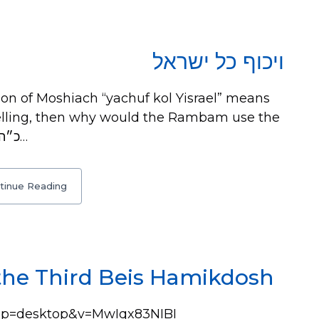
ויכוף כל ישראל
on of Moshiach “yachuf kol Yisrael” means
elling, then why would the Rambam use the
word “yachuf”? Answer: כ״ה בכ״מ בש״ס…
tinue Reading
the Third Beis Hamikdosh
pp=desktop&v=MwIqx83NIBI