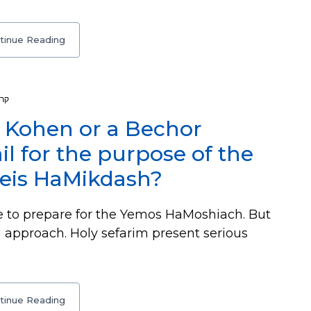
tinue Reading
קרב
 a Kohen or a Bechor
l for the purpose of the
Beis HaMikdash?
e to prepare for the Yemos HaMoshiach. But
ng approach. Holy sefarim present serious
tinue Reading