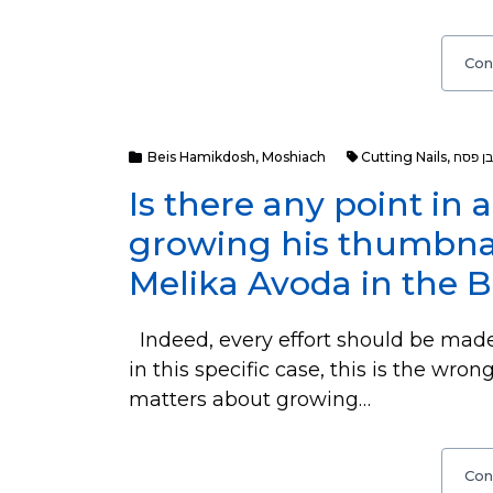
Con
Beis Hamikdosh
,
Moshiach
Cutting Nails
,
ן פסח
Is there any point in
growing his thumbnai
Melika Avoda in the 
Indeed, every effort should be mad
in this specific case, this is the wro
matters about growing…
Con