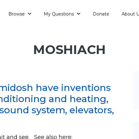
Browse
My Questions
Donate
About 
MOSHIACH
amidosh have inventions
onditioning and heating,
a sound system, elevators,
ait and see. See also here: