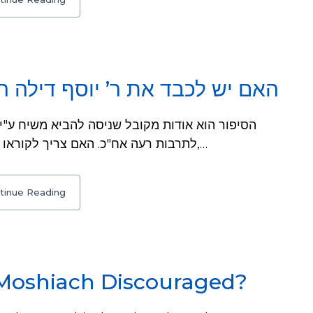
האם יש לכבד את ר’ יוסף דילה ר)?
לתרבות רעה אח"כ. האם צריך לקוראו "רבי" וכדומה? מענה: יש לכבדו ולקרותו רבי,…
tinue Reading
 Moshiach Discouraged?