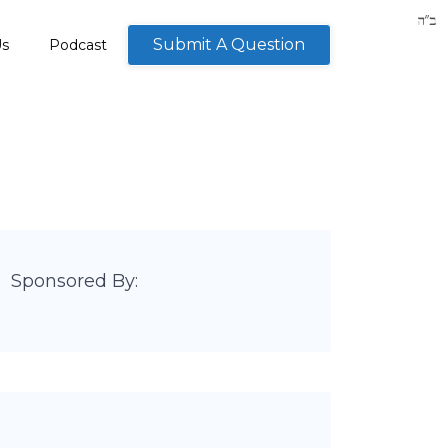
Submit A Question
Us
Podcast
Sponsored By: