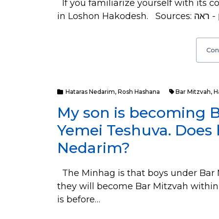
If you familiarize yourself with its 
Con
Hataras Nedarim
,
Rosh Hashana
Bar Mitzvah
,
H
My son is becoming B
Yemei Teshuva. Does 
Nedarim?
The Minhag is that boys under Bar M
they will become Bar Mitzvah within 
is before…