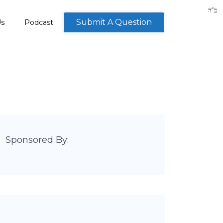
Submit A Question
Us
Podcast
Sponsored By: