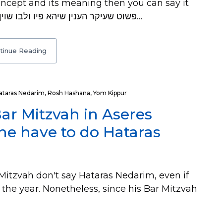
concept and its meaning then you can say it
in Loshon Hakodesh. Sources: פשוט שעיקר הענין שיהא פיו ולבו שוין - ראה…
tinue Reading
ataras Nedarim
,
Rosh Hashana
,
Yom Kippur
ar Mitzvah in Aseres
he have to do Hataras
itzvah don't say Hataras Nedarim, even if
the year. Nonetheless, since his Bar Mitzvah