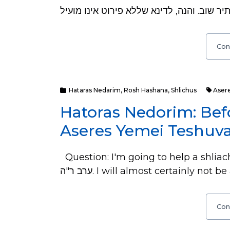
Con
Hataras Nedarim
,
Rosh Hashana
,
Shlichus
Aser
Hatoras Nedorim: Bef
Aseres Yemei Teshuv
Question: I'm going to help a shliach
ערב ר"ה. I will almost certainly n
Con