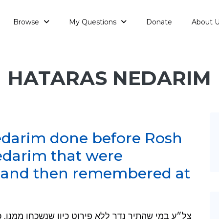
Browse
My Questions
Donate
About 
HATARAS NEDARIM
edarim done before Rosh
edarim that were
n and then remembered at