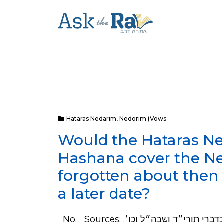
Hataras Nedarim
,
Nedorim (Vows)
Would the Hataras N
Hashana cover the N
forgotten about the
a later date?
No. Sources: צל״ע במי שהתיר נדר ללא פירוט כיון שנשכחו ממנו, כדברי תורי״ד ושבה״ל וכו׳.