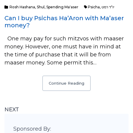
Rosh Hashana
,
Shul
,
Spending Ma'aser
Psicha
,
יו"ד רמט
Can I buy Psichas Ha’Aron with Ma’aser
money?
One may pay for such mitzvos with maaser
money. However, one must have in mind at
the time of purchase that it will be from
maaser money. Some permit this…
Continue Reading
NEXT
Sponsored By: