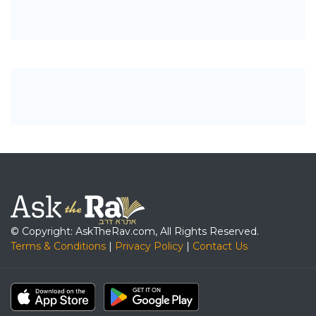
© Copyright: AskTheRav.com, All Rights Reserved.
Terms & Conditions
|
Privacy Policy
|
Contact Us