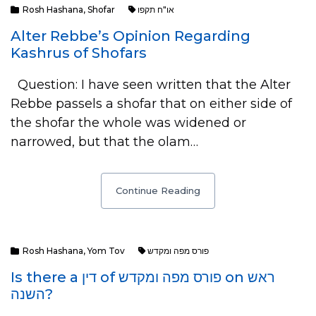
Rosh Hashana
,
Shofar
או"ח תקפו
Alter Rebbe’s Opinion Regarding
Kashrus of Shofars
Question: I have seen written that the Alter
Rebbe passels a shofar that on either side of
the shofar the whole was widened or
narrowed, but that the olam…
Continue Reading
Rosh Hashana
,
Yom Tov
פורס מפה ומקדש
Is there a דין of פורס מפה ומקדש on ראש
השנה?