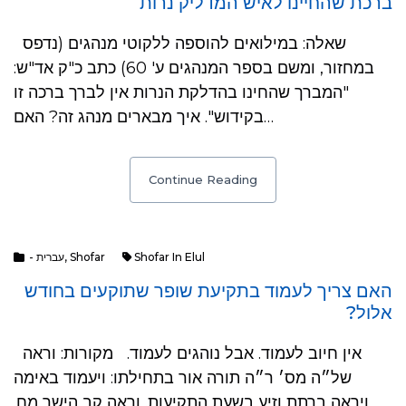
ברכת שהחיינו לאיש המדליק נרות
שאלה: במילואים להוספה ללקוטי מנהגים (נדפס
במחזור, ומשם בספר המנהגים ע' 60) כתב כ"ק אד"ש:
"המברך שהחינו בהדלקת הנרות אין לברך ברכה זו
בקידוש". איך מבארים מנהג זה? האם…
Continue Reading
- עברית
,
Shofar
Shofar In Elul
האם צריך לעמוד בתקיעת שופר שתוקעים בחודש
אלול?
אין חיוב לעמוד. אבל נוהגים לעמוד. מקורות: וראה
של״ה מס׳ ר״ה תורה אור בתחילתו: ויעמוד באימה
ויראה ברתת וזיע בשעת התקיעות. וראה קב הישר מח.