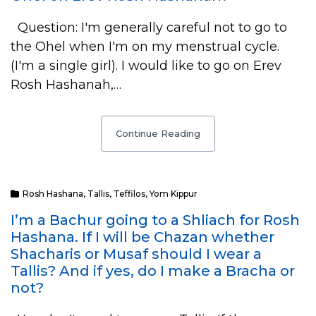
Question: I'm generally careful not to go to
the Ohel when I'm on my menstrual cycle.
(I'm a single girl). I would like to go on Erev
Rosh Hashanah,…
Continue Reading
Rosh Hashana
,
Tallis
,
Teffilos
,
Yom Kippur
I’m a Bachur going to a Shliach for Rosh
Hashana. If I will be Chazan whether
Shacharis or Musaf should I wear a
Tallis? And if yes, do I make a Bracha or
not?