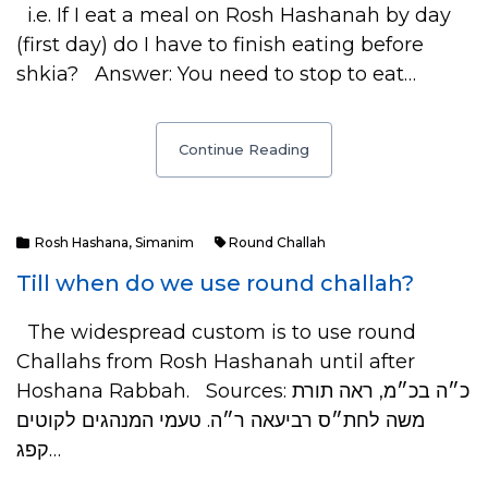
i.e. If I eat a meal on Rosh Hashanah by day
(first day) do I have to finish eating before
shkia? Answer: You need to stop to eat…
Continue Reading
Rosh Hashana
,
Simanim
Round Challah
Till when do we use round challah?
The widespread custom is to use round
Challahs from Rosh Hashanah until after
Hoshana Rabbah. Sources: כ״ה בכ״מ, ראה תורת
משה לחת״ס רביעאה ר״ה. טעמי המנהגים לקוטים
קפג…