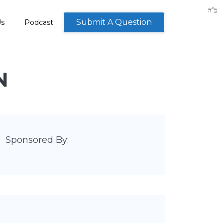
Submit A Question
Us
Podcast
N
Sponsored By: