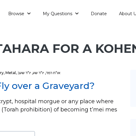
Browse
My Questions
Donate
About 
TAHARA FOR A KOHE
ry
,
Metal
,
יו"ד שעב
,
יו"ד שע
,
או"ח רמד
Fly over a Graveyard?
crypt, hospital morgue or any place where
v (Torah prohibition) of becoming t’mei mes