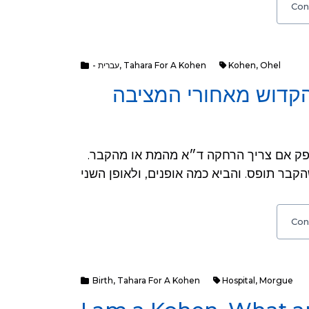
Con
- עברית
,
Tahara For A Kohen
Kohen
,
Ohel
 הקדוש מאחורי המציבה
בשו״ת מהרלב״ח קמב, והב״ד בפת״ש שעא, יד, נסתפק אם צריך הרחקה ד״א מהמת או מהקבר.
Con
Birth
,
Tahara For A Kohen
Hospital
,
Morgue