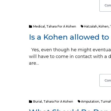
Con
Medical
,
Tahara For A Kohen
Hatzalah
,
Kohen
,
Is a Kohen allowed t
Yes, even though he might eventuall
will have to come in contact with a
are…
Con
Burial
,
Tahara For A Kohen
Amputation
,
Tuma