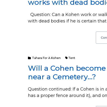
works with dead bodi
Question: Can a Kohen work or walk
with dead bodies if he is certain tha
Con
Tahara For A Kohen
Tent
Will a Cohen become 
near a Cemetery…?
Question continued: If a Cohen is in 
has a proper fence around it), and o