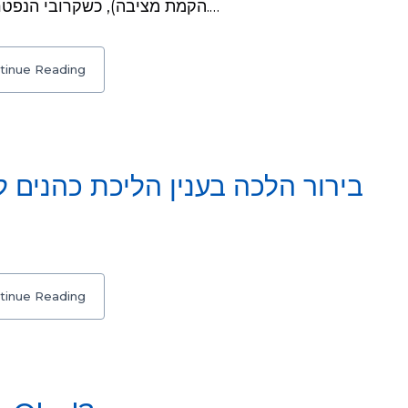
הקמת מציבה), כשקרובי הנפטר שהם כהנים (ואינם דתיים לע"ע) יהיו נוכחים.…
tinue Reading
בירור הלכה בענין הליכת כהנים ל
tinue Reading