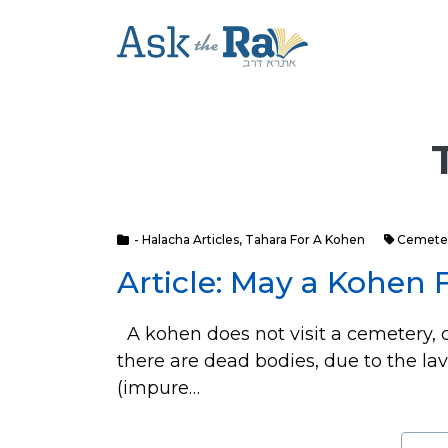
- Halacha Articles
,
Tahara For A Kohen
Cemete
Article: May a Kohen 
A kohen does not visit a cemetery, 
there are dead bodies, due to the la
(impure…