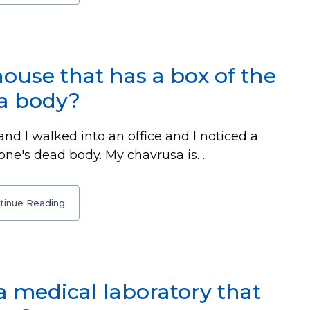
ouse that has a box of the
 a body?
nd I walked into an office and I noticed a
 one's dead body. My chavrusa is…
tinue Reading
 medical laboratory that