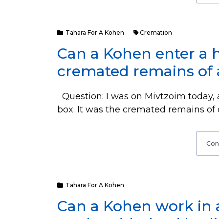
Tahara For A Kohen
Cremation
Can a Kohen enter a h
cremated remains of
Question: I was on Mivtzoim today, a
box. It was the cremated remains of
Con
Tahara For A Kohen
Can a Kohen work in a