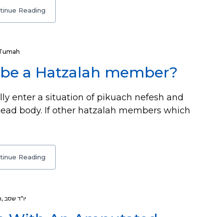
tinue Reading
Tumah
o be a Hatzalah member?
y enter a situation of pikuach nefesh and
 dead body. If other hatzalah members which
tinue Reading
h
,
יו"ד שסב