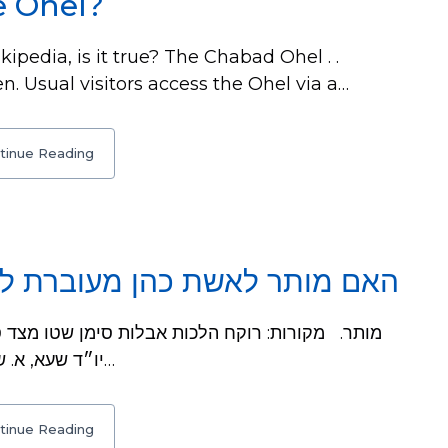
e Ohel?
ipedia, is it true? The Chabad Ohel . .
n. Usual visitors access the Ohel via a…
tinue Reading
האם מותר לאשת כהן מעוברת ל?
יו״ד שעא, א. שו"ת הרדב"ז, ח"א סי' ר. נתיב חיים על המג"א…
tinue Reading