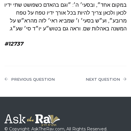
במקום אחד״, ובסעי׳ ה׳: ״וגם בהאדם כשפושט שתי ידיו
לכאן ולכאן צריך להיות בכל אורך ידיו טפח על טפח
מרובע״, וע״ש בסעי׳ ו׳ שמביא ראי׳ לזה מהרא״ש על
המשנה באהלות שם. וראה גם בטוש״ע יו״ד סי׳ שע״ג.
#12737
PREVIOUS QUESTION
NEXT QUESTION
© Copyright: AskTheRav.com, All Rights Reserved.