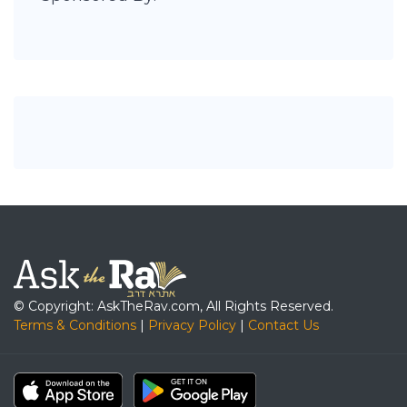
© Copyright: AskTheRav.com, All Rights Reserved.
Terms & Conditions
|
Privacy Policy
|
Contact Us