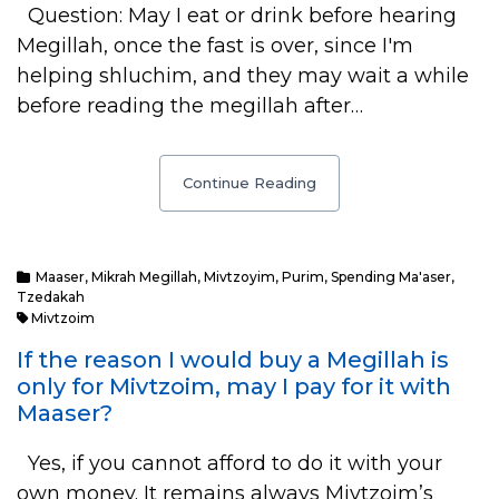
Question: May I eat or drink before hearing
Megillah, once the fast is over, since I'm
helping shluchim, and they may wait a while
before reading the megillah after…
Continue Reading
Maaser
,
Mikrah Megillah
,
Mivtzoyim
,
Purim
,
Spending Ma'aser
,
Tzedakah
Mivtzoim
If the reason I would buy a Megillah is
only for Mivtzoim, may I pay for it with
Maaser?
Yes, if you cannot afford to do it with your
own money. It remains always Mivtzoim’s