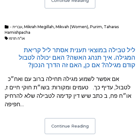
Continue Reading
- עברית
,
Mikrah Megillah
,
Mikvah (Women)
,
Purim
,
Taharas
Hamishpacha
או"ח תרפז
ליל טבילה במוצאי תענית אסתר ליל קריאת
המגילה. איך תנהג האשה? האם יכולה לטבול
קודם מגילה? אם כן, האם זה הדרך הנכון?
אם אפשר לשמוע מגילה תחילה ברוב עם ואח״כ
לטבול, עדיף כך. טעמים ומקורות: בשו״ת חוקי חיים ז,
או״ח פח, ב כתב שיש דין קדימה לטבילה שלא להרחיק
חפיפה…
Continue Reading