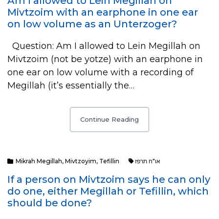
Am I allowed to Lein Megillah on
Mivtzoim with an earphone in one ear
on low volume as an Unterzoger?
Question: Am I allowed to Lein Megillah on
Mivtzoim (not be yotze) with an earphone in
one ear on low volume with a recording of
Megillah (it’s essentially the…
Continue Reading
Mikrah Megillah
,
Mivtzoyim
,
Tefillin
או"ח תרפז
If a person on Mivtzoim says he can only
do one, either Megillah or Tefillin, which
should be done?