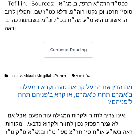
Tefillin. Sources: כפס״ד הרמ״א תרפז, ב. מג״א
סוסי׳ תרפז. וכן נקטו רוה״פ. ודלא כט״ז שם. ותפלין לרוב
הראשונים היא מ״ע מה״ת בכ״י. וכ״מ בשבועות כה, ב.
וראה…
Continue Reading
- עברית
,
Mikrah Megillah
,
Purim
או"ח תרצ
מה הדין אם הבעל קריאה טעה וקרא במגילה
ב’אמרם תחת כ’אמרם, או קרא ב’פניהם תחת
ל’פניהם?
אינו צריך לחזור ולקרות המגילה עוד הפעם. אבל אם
לא גמר הפסוק נכון לחזור ולקרוא כדבעי. מקורות:
ראה בשו״ע או״ח סי׳ תר״צ סעי׳ ט״ו ובמג״א ס״ק ט״ז.