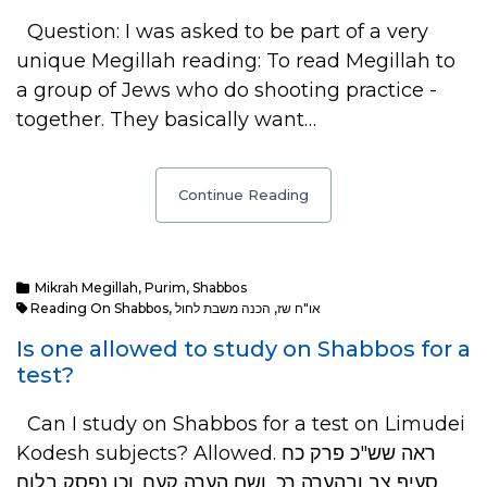
Question: I was asked to be part of a very
unique Megillah reading: To read Megillah to
a group of Jews who do shooting practice -
together. They basically want…
Continue Reading
Mikrah Megillah
,
Purim
,
Shabbos
Reading On Shabbos
,
הכנה משבת לחול
,
או"ח שז
Is one allowed to study on Shabbos for a
test?
Can I study on Shabbos for a test on Limudei
Kodesh subjects? Allowed. ראה שש"כ פרק כח
סעיף צב ובהערה רכ, ושם הערה קעח. וכן נפסק בלוח