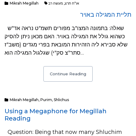
Mikrah Megillah
מעשה רב
,
או"ח תרצ
תליית המגילה באויר
שאלה: בתמונה המצו"ב מפורים תשמ"ט נראה אד"ש
כשהוא גולל את המגילה באויר. האם מכאן ניתן להסיק
שלא סבירא ליה הזהירות המובאת בפרי מגדים (משב"ז
סתר"צ סק"י) שגלגול המגילה הוא…
Continue Reading
Mikrah Megillah
,
Purim
,
Shlichus
Using a Megaphone for Megillah
Reading
Question: Being that now many Shluchim