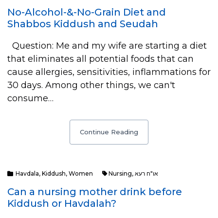
No-Alcohol-&-No-Grain Diet and
Shabbos Kiddush and Seudah
Question: Me and my wife are starting a diet
that eliminates all potential foods that can
cause allergies, sensitivities, inflammations for
30 days. Among other things, we can't
consume…
Continue Reading
Havdala
,
Kiddush
,
Women
Nursing
,
או"ח רעא
Can a nursing mother drink before
Kiddush or Havdalah?