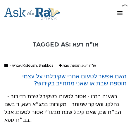
TAGGED AS: או”ח רעא
- עברית
,
Kiddush
,
Shabbos
תוספת שבת
,
או"ח רעא
האם אפשר לטעום אחרי שקיבלתי על עצמי
תוספת שבת או שאני מתחייב בקידוש?
כשענה ברכו - אסור לטעום. כשקיבל שבת בדיבור -
נחלקו. והעיקר שמותר. מקורות: במג״א רעא, ד בשם
הב״ח שם, שאם קיבל שבת מבעו״י אסור לטעום. אבל
בב״ח גופא…