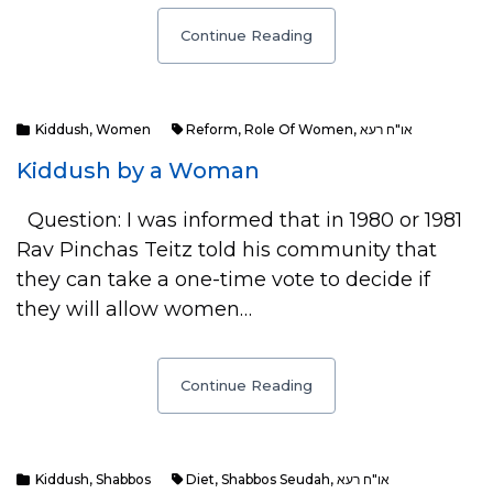
Continue Reading
Kiddush
,
Women
Reform
,
Role Of Women
,
או"ח רעא
Kiddush by a Woman
Question: I was informed that in 1980 or 1981
Rav Pinchas Teitz told his community that
they can take a one-time vote to decide if
they will allow women…
Continue Reading
Kiddush
,
Shabbos
Diet
,
Shabbos Seudah
,
או"ח רעא