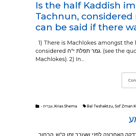
Is the half Kaddish i
Tachnun, considered גמר תפלת י״ח? And only
1) There is Machlokes amongst the l
considered גמר תפלת י"ח. (see the quoted sources below for the context of this
Machlokes). 2) In…
Con
- עברית
,
Krias Shema
Bal Teshaktzu
,
Sof Zman K
ע
שאלה: מעשה שהיה בבחור שהתעורר מאוחר מאוד בדקה האחרונה לפני שעובר זמן ק"ש. הבחור