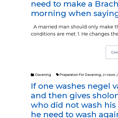
need to make a Bracha
morning when sayin
A married man should only make the 
conditions are met: 1. He changes the
Con
Davening
Preparation For Davening
,
מעשה רב
,
If one washes negel 
and then gives shol
who did not wash his
he need to wash agai