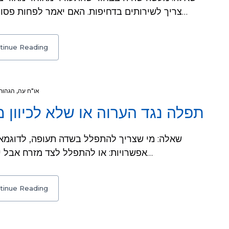
צריך לשירותים בדחיפות. האם יאמר לפחות פסוק ראשון של ק"ש, או שילך קודם לעשות צרכיו…
tinue Reading
הגהות
,
או"ח עה
תפלה נגד הערוה או שלא לכיוון 
אפשרויות: או להתפלל לצד מזרח אבל יהי' כנגדה ויסמוך על היש מתירין (סע"ה ס"א)…
tinue Reading