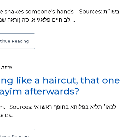
shakes someone's hands. Sources: בשו״ת
לב חיים פלאגי א, סה (וראה שם ב, ב. ובהשמטות לח״ב), ובכף החיים שלו ח,…
tinue Reading
,
או"ח ד
ng like a haircut, that one
dayim afterwards?
לכאו׳ תליא בפלותא בח
גם על זקנו - רוח חיים ד, ו. כה״ח שלו ח, כט. יפ״ל…
tinue Reading