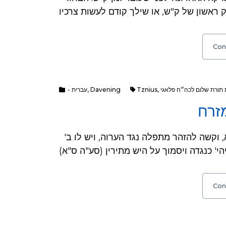
Con
- עברית
,
Davening
Tznius
,
 תורת שלום לכה״ח פלאגי
מזרח
שאלה: מי שצריך להתפלל בשדה תעופה, לדוגמא, וקשה להזהר מתפלה נגד הערוה, ויש לו ב'
Con