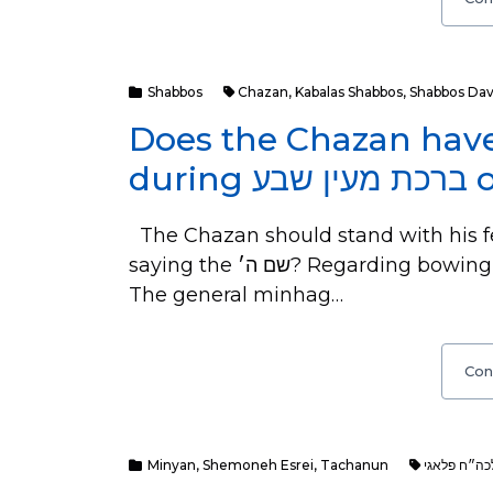
Shabbos
Chazan
,
Kabalas Shabbos
,
Shabbos Da
Does the Chazan have 
dur
The Chazan should stand with his 
saying the שם ה׳? Regarding bowing, there are different opinions in the matter.
The general minhag…
Con
Minyan
,
Shemoneh Esrei
,
Tachanun
כה״ח פלאגי