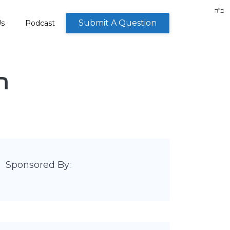
Submit A Question
Us
Podcast
Sponsored By: