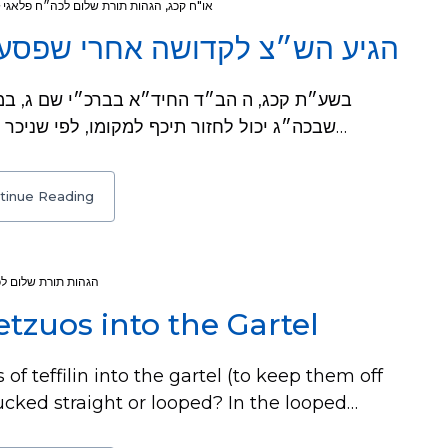
הגהות תורת שלום לכה״ח פלאגי
,
או"ח קכג
הגיע הש״צ לקדושה אחרי שפסע 
שבכה״ג יכול לחזור תיכף למקומו, לפי שניכר שחוזר מחמת קדושה. והביא דהכי חזינן לרבנן…
tinue Reading
הגהות תורת שלום ל
etzuos into the Gartel
 teffilin into the gartel (to keep them off
 tucked straight or looped? In the looped…