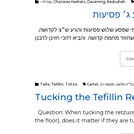
- עברית
,
Chazaras Hashatz
,
Davening
,
Kedushah
ג׳ פסיעות
בשע״ת קכג, ה הב״ד החיד״א בברכ״י שם ג, במי שפסע שלוש פסיעות והגיע ש״צ לקדושה,
Con
Tallis
,
Tefillin
,
Tzitzis
Gartel
,
מעשה רב
,
כה״ח פלאגי
Tucking the Tefillin R
Question: When tucking the retzuos of
the floor), does it matter if they are