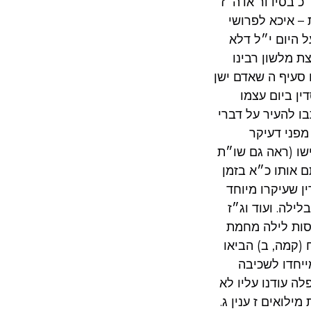
״כ בסידור אדה״ז
 – איכא לפרושי
ל היום י״ל דלא
ת מלשון רבינו
 סעיף ה שאדם ישן
ן ביום עצמו
בו להעיר על דברי
מפני דעיקר
שו (ראה גם שו״ת
ם אותו כ״א בזמן
ן שעיקרו מיוחד
ילה. ועוד וג״ז
כסות לילה מחמת
(קמה, ב) הביאו
ייחדו לשכיבה
ה עודנו עליו לא
ילואים ז ענין ג.