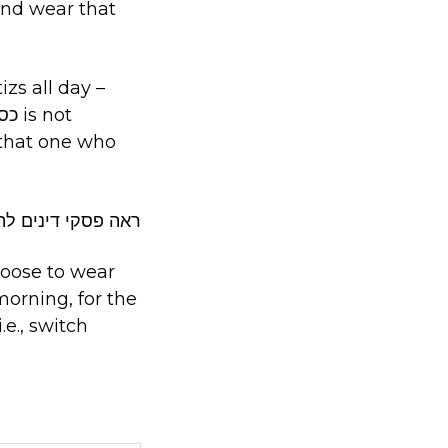
and wear that
zs all day –
 that one who
ראה פסקי דינים לה
hoose to wear
morning, for the
e., switch