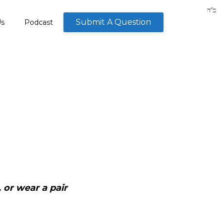
Submit A Question
Us
Podcast
, or wear a pair