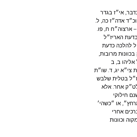
דבר, אי״ז בגדר
כ״ד אדה״ז כה, ל.
 ארצוה״ח ח, פו.
בדעת האריז״ל
ל להלכה כדעת
כוונות מרובות,
ליהו ב, ב
 צי״א יג, ד. שו״ת
ריז״ל בטלית שלבש
 לט״ק אחר. אלא
נם חילוקי
רחץ״, או ״כשהי׳
ברכים אחרי
וה וכוונות