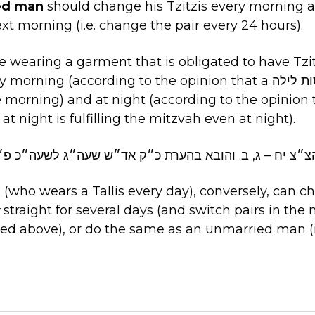
ed man
should change his Tzitzis every morning 
ext morning (i.e. change the pair every 24 hours).
e wearing a garment that is obligated to have Tziti
n in the early morning (according to the opinion that a
e morning) and at night (according to the opinion
wears a כסות יום at night is fulfilling the mitzvah even at night).
צ״צ יח – ג, ב. והובא בהערת כ״ק אד״ש שעה״ג לשעה״כ פ״
n
(who wears a Tallis every day), conversely, can c
straight for several days (and switch pairs in the 
ed above), or do the same as an unmarried man (i.