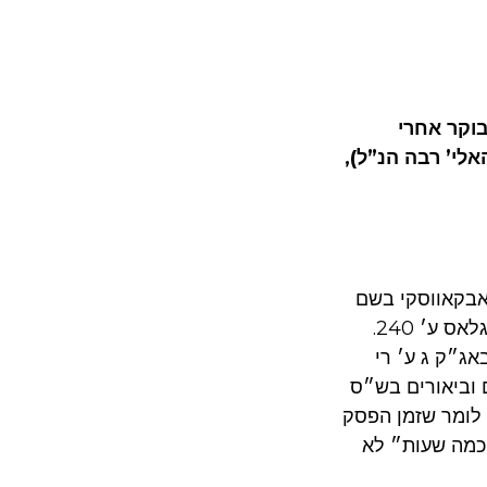
בוקר אחרי
לי’ רבה הנ”ל),
אבקאווסקי בשם
כ״ק אדמו״ר מוהריי״צ נ״ע. וראה גם לקוטי ספורי התוועדויות להרמ״ז ע״ה גרינגלאס ע׳ 240.
אג״ק ג ע׳ רי
 וביאורים בש״ס
 לומר שזמן הפסק
״כמה שעות״ לא