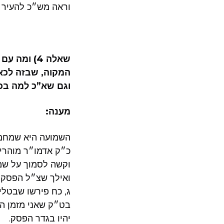
וראה מש״כ להעיר ע
שאלה 4) ו
המקוה, שבזה לכאו
וגם שא”כ למה בכ
מענה:
השמועה היא שמחמת
וקשה לסמוך על שמו
ואילך שצ״ל הפסק ״
ג, כח פירשו שבטלי
בט״ק שאני מזמן הפ
יהיו בגדר הפסק.