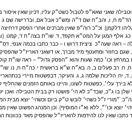
וטבילה שאני שאא״פ לטבול כשט״ק עליו, דכיון שאין איסור ב
הד״מ ח, ו, והב״ח שם ד״ה ומש״כ אבל אם, ובדרישה שם ג. ו
ליהו דלקמן). וכ״כ רוה״פ שאין מברכים אחרי הפסק דרחיצה –
 כג. אלף המגן על המט״א תקפד, ד. שו״ת בצה״ח ד, קמט. (ו
 – ראה שעה״כ ציצית דרוש ו – כבר כתבו בכמה אנפי, דס״
 שגם בחוזר ומתעטף מיד מברך, או דשאני האריז״ל שהפסיק ב
במרחץ וכו׳ כמה שעות והוא ״הפסק גדול״ – ראה שו״ת קול א
, ח. רב פעלים ב, ה. בא״ח ש״א בראשית י. כה״ח ח, נו. שו״ת
, ד, יח. הליכות שלמה ג, ג. והעיקר, דבפשטות מיירי בכתהא
לא בירך עלי׳, כפשטות לשונו, והיינו באותם הזמנים שהחליף
שלן בו ג״כ, שבד״כ לא הי׳ פושטו רק בבית הטבילה. ואכן יש
״כ: ״מורי ז״ל כשהי׳ לובש ט״ק ביום וכשהי׳ יוצא מבית המ
׳ יוצא וכו׳״, ללא וא״ו המוסיף). וכן המנהג הפשוט שאין מ
 כתבו שאין לנו להידמות להאריז״ל שהפסיק מאד בכוונות המק