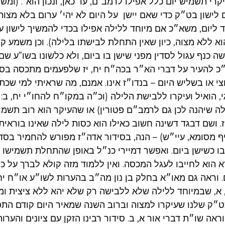
רי תשמיש יום כלל אפילו לרמב”ם, עד כאן, ונכון הוא”. (ומש
לישון בט״ק כדי שאם יישן על היום לא יהי׳ ערום בלא מצות
 ליום, משא״כ אם מיוחד ללילה אפילו בכדי להמשיך לישון ע
א ללא מצוה, כיון שאין התחלת לבישתו בלילה). וכן משמע קצ
 כנף עגול לסדין מפני שישן בו ביום, ולא כלשונו בשו”ע שם
כ להעיר על דברי הא״ר בכה״ח יח, יז שלפעמים מתכסה בסדי
י או בשליש היום – בנדו״ז אינו. אמנם, מה שראיתי למי שכת
 הואיל ועיקרו ללבישת הלילה (וכ״ה במקו״ח להחו״י יח, ב: 
ה שיהנה לכן גם לרמב״ם פטורין) או שהעיקר הוא רוב תשמי
 ושם דבגד דשינה חשוב כאילו הוא כסות לילה שאינו בוראית
ף מסומא, עיי״ש) – הנה, בסידור אדה״ז מפורש להחמיר בסדי
בו כשישן ביום. ואפשר דמיירי כנ״ל באופן שהתחלת תשמישו בל
 הוא לחייבו לעגל המכסה. ואין ללמוד מזה קולא לברך על 
 וראה גם מאו״א בחלק בן נון מה״ב בהערות לשו״ע או״ח יח 
א, שבמיוחד ללילה שלא ללבישה רק שלא יהא ללא ציצית ומ
כט״ק שלנו שעיקרו למצוה וברוב השנה שמאיר היום קודם התפל
אה שו״ת דברי אור א, ב. סידור רבינו הזקן עם ציונים והערות מ