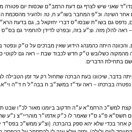
נדו״ד שאני שיש לצרף גם דעת הרמב״ם שכסות יום פטורה מ
אחר השינה. וכ״פ המחבר בשו״ע ח, טז. ולהעיר מהסכמת הר
, נדפס גם בשו״ת שבסו״ס דברי יחזקאל ב, גם בדעת הרא״ש 
 ראה להלן מזה. וצ״ע בזה, ובפרט לדידן להחמיר גם בס״ס 
, והכוונה היתה כהמנהג הידוע שאין מברכים על ט״ק ונפטר ב
מהמקוה כשלובש ט״ק חדש לכבוד שבת – ראה גם לקוטי ספו
שם בתחילת הדברים.
היתה בדבר, שיכוונו בעת הברכה שתחול רק עד זמן הטבילה ל
נפטרה בברכתו – ראה עד״ז במשנ״ב ח בבה״ל ח ד״ה וי״א.
 קצת למש״כ הרחמ״א ע״ה חדקוב ביומנו מאור לכ״ו שבט תר
ם תשס״א פ״ג ס״ז שאמר לו כ״ק אדמו״ר מוהריי״צ נ״ע ש
״ק אחר בכדי שלא יהא ספק בהברכה. (וצ״ע ממש״כ בפס״ד 
המיוחד ליום ולילה). ומזה שלא ענה לו להסתמך על ההפסק 