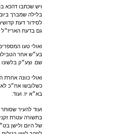
ויש שכתבו דהכא ב
בלילה שמברך ביום 
לסידור דעת קדושים
גם בדעת האריז״ל –
ואולי טעו המספרים
בע״ש אחר הטבילה 
שם. וצע״ק בלשונו 
ואולי כוונה אחרת 
כשלובשו אח״כ לא 
בא״א יז. ועוד.
ועוד להעיר שסותר
בתשורה עטרת זקני
של היום ולישן בט
ליזהר לישן בטלית 