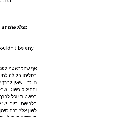
acha.
at the first
houldn’t be any
אף שהמתעטף לפני ע
בטליתו בלילה למי 
ח, כז – שאין לברך
והחילוק פשוט, שבלן
בפשטות יוכל לברך 
בלבישתו ביום, יש 
לשון אלי’ רבה סימן