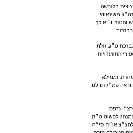
ציצית בלובשה
ה״צ משינאווא
והטור. וי״א כך
בברכות.
ברכת ט״ג, זולת
רי התוועדויות
מחרת, וממילא
 וראה פמ״ג תרלט
צ״ו נדפס
המנהג לפשוט ט״ק
להצ״צ או״ח סי״ח
בעת הטבילה מוכח