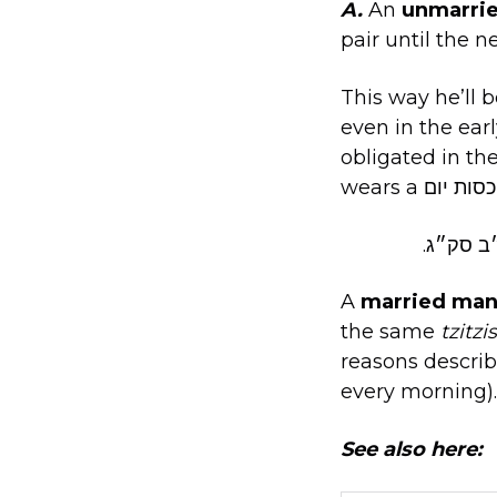
A.
An
unmarri
pair until the n
This way he’ll b
eve כסות לילה is not
obligated in th
ב סק״ג.
A
married ma
the same
tzitzis
reasons describ
every morning).
See also here: