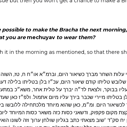
ssue but then you won’t get a chance to make a Br
 possible to make the Bracha the next morning, 
at you are
mechuyav
to wear them?
ch it in the morning as mentioned, so that there s
לות השחר מברך כשיאור היום, וברמ״א או״ח ח, טז, השוה ה
שלובש טליתו קודם שיאור היום, עכ״ז בלן בטליתו בלילה דע
 עליו בבוקר, ולצאת לד״ה יברך על טלית אחר, משא״כ במתעט
 בטליתו מיירי שכבר בירך עליו מיום אתמול. ולפ״ז כאן שעדיי
לכשיאור היום. ומ״מ, כאן שהוא מיוחד מלכתחילה ללובשו ב
קצת מקום פקפוק, ודשאני כסות כזה משאר כסות המיוחד ליום
 יח סק”ד “שוב מצאתי כתב בגליון שולחן ערוך וזה לשונו הואי