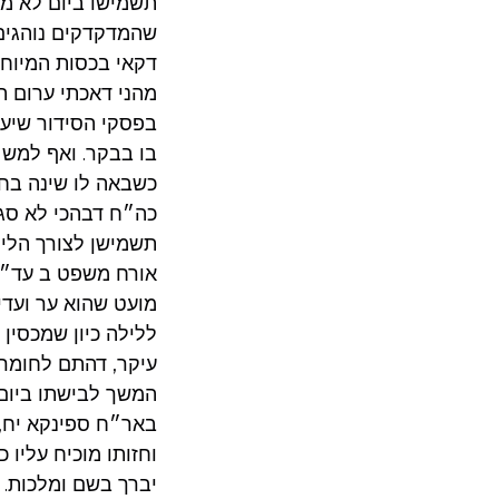
תשמישו ביום לא מיק
שהמדקדקים נוהגים 
דקאי בכסות המיוחד
מהני דאכתי ערום הו
בפסקי הסידור שיעשה
בו בבקר. ואף למש״
כשבאה לו שינה בחצ
כה״ח דבהכי לא סגי,
תשמישן לצורך הליל
אורח משפט ב עד״ז.
מועט שהוא ער ועדי
ללילה כיון שמכסין 
עיקר, דהתם לחומרא
המשך לבישתו ביום.
באר״ח ספינקא יח, 
וחזותו מוכיח עליו 
יברך בשם ומלכות. ור