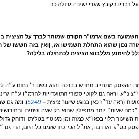
ל דבריו בקובץ שערי ישיבה גדולה כב.
מה עם השמועה בשם אדמו”ר הקודם שמותר לברך על הציצית ב
רה נכון שהוא התחלת תשמישו אז, (ואין בזה חששו של הא
לל להימנע מללבוש הציצית לכתחילה בלילה?
 ההפסק מתחייב מחדש בברכה. והוא בשם ר׳ נחום ע״ה ל
עות (ראה עד״ז כאן בנוגע שיעור ציצית –
5249
). ומה גם שב
כמה שעות״ יותר מתפילין שהוא רק שעה ושתים. ובחידושים
ת השיעור תלוי בכאו״א כמזה זמן מעוטף בטליתו. ודוחק גדול
סק בט״ג. ואדרבה, את״ל הכי, כיון שזמנו כל היום, הרי גם 