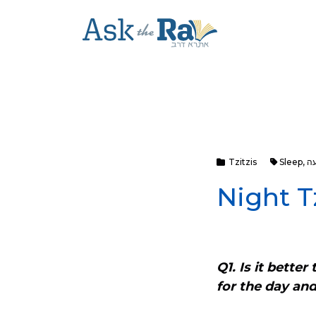
ה
,
Sleep
Tzitzis
Night Tz
Q1. Is it bette
for the day an