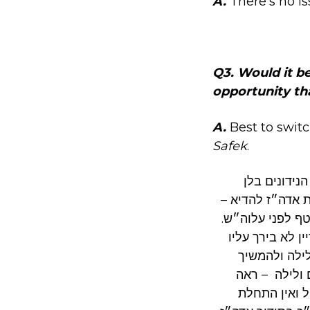
A.
There’s no i
Q3. Would it be
opportunity th
A.
Best to swit
Safek
.
נידונים בלן
ת אדה״ז להדיא –
ף לפני עלוה״ש.
ן לא בירך עליו
לילה ולהמשיך
 ולילה – ראה
ל ואין התחלת