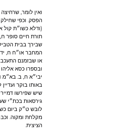
ואין לומר, שרחיצה 
הפסק. וכפי שחילק 
(ודלא כשו״ת קול א
תורת חיים סופר ח,
שבירך בבית הטבילה
המחבר או״ח ח, יד,
או שבזמנם התעכבו 
ובספרו כסא אליהו ח
יבי״א ח, ב. בא״מ ו
באותו בוקר ועדיין 
שיש שפירשו דמיירי 
גירסאות בכת״י שעה
לובש ט״ק ביום כשהי
מקלחת ומקוה. וכבר
הציצית.