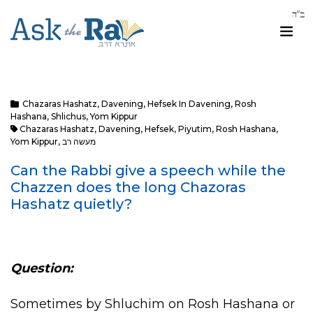
Chazaras Hashatz
,
Davening
,
Hefsek In Davening
,
Rosh
Hashana
,
Shlichus
,
Yom Kippur
Chazaras Hashatz
,
Davening
,
Hefsek
,
Piyutim
,
Rosh Hashana
,
מעשה רב
,
Yom Kippur
Can the Rabbi give a speech while the
Chazzen does the long Chazoras
Hashatz quietly?
Question:
Sometimes by Shluchim on Rosh Hashana or