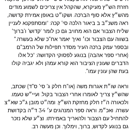
חזרת הש״ץ מעיקרא, שהקהל אין צריכים לשמוע מודים
מהש״ץ אלא סוף הברכה. ושקו״ט באופן אמירת קדושה,
ראה משנ״ב ב ביאור הלכה סי’ קכה: “ומסתפקנא לעניין
שליח הצבור אם הוא מחויב גם כן לומר ‘קדוש’ ו’ברוך’
בשווה עם הצבור וכו׳ ואיך יאמר אח”כ שלא בעשרה.”
ובספר עמק ברכה העיר מסדר תפילות של הרמב”ם
(אחרי ספר אהבה) בנוגע לפסוקי הקדושה: “כל אלו
הדברים שעונין הציבור הוא קורא עמהן ולא יגביה קולו
בעת שהן עונין עמו”.
וראה שו״ת אגרות משה (או”ח חלק ג’ סי’ ס”ד) שכתב,
שהש״ץ צריך לאומרו אחרי הצבור בקול. ועיי״ש טעמו.
ולכאורה ה״ז חלק מחזקת הש״ץ. ומה״ט מובן ג״כ שא״צ
עשרה. ואכ״מ. וראה ספר המנהגים ע׳ 34 ד״ה בקדושת
להתחיל עם הצבור ולהאריך באמירתו. וצ״ע שלא נזכר
גם בנוגע לקדוש, ברוך, וימלוך. וכן מעשה רב.