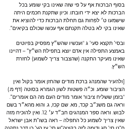
בסוף הברכות אף על פי שזה שאינו בקי שומע בכל
הברכות לא יצא ידי חובתו. וכיון שתקנת חכמים היתה
שישמעו ט׳ לפחות גם תחלת הברכות כדי להוציא את
שאינו בקי לא בטלה תקנתם אף עכשו שכולם בקיאים”.
ובסי’ תקצא סעי’ ג “ועכשיו שהש״ץ מפסיק בפיוטים
באמצע התפילה אין אדם יוצא בתפילת הש״ץ” – דהיינו
שאינו מעיקר התקנה (שהצבור צריך לשמוע) לחזרת
הש״ץ.
[ולהעיר שהמנהג ברכת מודים שהחזן אומר בקול ואין
הציבור שומע. וכ״ה פשטות לשון הגמרא בסוטה (דף מ.)
“בזמן ששליח ציבור אומר מודים העם מה הם אומרים”.
וראה גם משנ״ב קכד, מא. שם קכז, ג. והוא מהא״ר בשם
לבוש. וראה ספר המנהגים חב״ד ע׳ 12. ואין להוכיח מזה
שאין צריך לשמוע כל התפלה – ראה בשו”ת אבן ישראל
ח”ט סי’ סג ודומה לזה בקצוה”ש סי’ עז הע’ כו דכך נתקנה