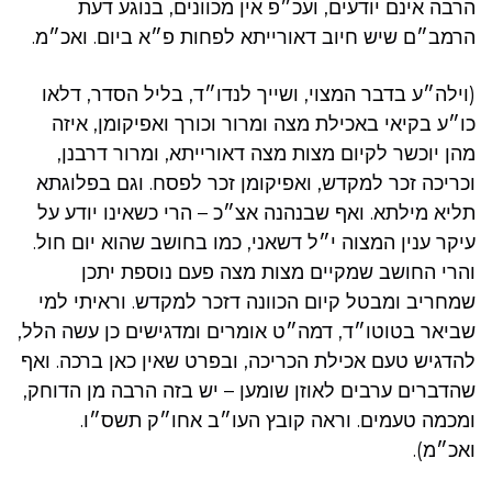
הרבה אינם יודעים, ועכ״פ אין מכוונים, בנוגע דעת
הרמב״ם שיש חיוב דאורייתא לפחות פ״א ביום. ואכ״מ.
(וילה״ע בדבר המצוי, ושייך לנדו״ד, בליל הסדר, דלאו
כו״ע בקיאי באכילת מצה ומרור וכורך ואפיקומן, איזה
מהן יוכשר לקיום מצות מצה דאורייתא, ומרור דרבנן,
וכריכה זכר למקדש, ואפיקומן זכר לפסח. וגם בפלוגתא
תליא מילתא. ואף שבנהנה אצ״כ – הרי כשאינו יודע על
עיקר ענין המצוה י״ל דשאני, כמו בחושב שהוא יום חול.
והרי החושב שמקיים מצות מצה פעם נוספת יתכן
שמחריב ומבטל קיום הכוונה דזכר למקדש. וראיתי למי
שביאר בטוטו״ד, דמה״ט אומרים ומדגישים כן עשה הלל,
להדגיש טעם אכילת הכריכה, ובפרט שאין כאן ברכה. ואף
שהדברים ערבים לאוזן שומען – יש בזה הרבה מן הדוחק,
ומכמה טעמים. וראה קובץ העו״ב אחו״ק תשס״ו.
ואכ״מ).