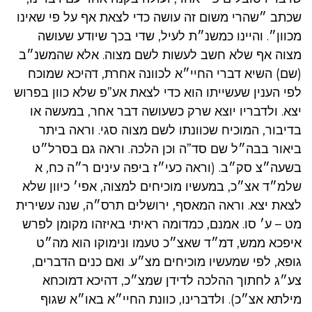
שכתב ״שהרי משום זה עושה כדי לצאת אף על פי שאינו
מכוון״. והיינו כמשנ״ת לעיל, שדי בכך שיודע שעושה
מצוה אף שלא חשב לעשות לשם מצוה. אלא שהמשנ״ב
(שם) השיא דברי החיי״א לכוונה אחרת, דהיכא שמוכח
לפי הענין שעשייתו הוא כדי לצאת אע”פ שלא כוון בפרוש
יצא. ולדבריו יוצא שרק כשעושה דבר אחר, במעשה או
בדיבור, המוכיח שכוונתו לשם מצוה סגי. וראה ביתר
ביאור בבה״ל שם סד”ה וכן הלכה. וראה גם בסרל״ט
בשעה״צ סק״ב. (וראה כעי״ז ביפה עינים ר״ה כח, א
שלמ״ד אצ״כ, במעשיו מוכיחים למצוה, אפי׳ כיוון שלא
לצאת יצא. וראה המאסף, ירושלים תרס״ה, שנה עשירית
מט – ע׳ סו. אמנם, כמדומה ראיתי באיזהו מקומן לפרש
איפכא ממש, דמ״ד שאצ״כ טעמו ונימוקו הוא מה״ט
גופא, לפי שמעשיו מוכיחים מצ״ע. ואם כנים הדברים,
צע״ג לחתוך ההלכה לדידן שמצ״כ, דהיכא דמוכחא
מילתא אצ״כ). ולדברינו, כוונת החיי״א באו״א שגוף