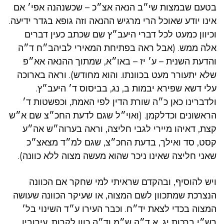
בטעם שבמצות שי״ב הנאה אצ״כ – שכשנהנה אפי׳ אם
אינו יודע שאוכל הרי מרגיש ההנאה וזה גופא בגדר ידיעה.
וכיוון כמעט לכל דברי היעב״ץ שם שכתב כעין דברים
אלה ממש. (אבל ראה בפתיחת המאירי לביהב״ח ד״ה
והדעת השנית – ע׳ יז – באו״א, שמתוך ההנאה אא״פ
שלא יתעורר מעט בכוונתו. והוא מחודש). וראה בארוכה
עלי דשא שפירא יבמות ב, נג, בביסוס ד׳ היעב״ץ.
ולדברינו כאן כ״ה שורת הדין לפי האמת, וכפשטות ד׳
הראשונים וכדלקמן. (ואוי״ל שגם לדעת החכ״צ שם א״ש
קצת, דאיהו מיירי לגבי חליצה, וראה בערוה״ש אה״ע
קסט, סד ואילך, בדעת החכ״צ, שגם למ״ד מצאצ״כ
שאני חליצה שאינו ניכר שהוא מעשה מצוה ללא כוונה).
ויש להוסיף, ובהקדם שראיתי למי שחקר אם הכוונה
הנצרכת שמתכוון לשם המצוה, או שעיקר הכוונה שעושה
המצוה בכדי לצאת יד״ח. וכבר העירו ע״ד השינוי בל׳
רש״י ברכות יג, א ד״ה ש״מ וד״ה כוון לקרות. עירובין