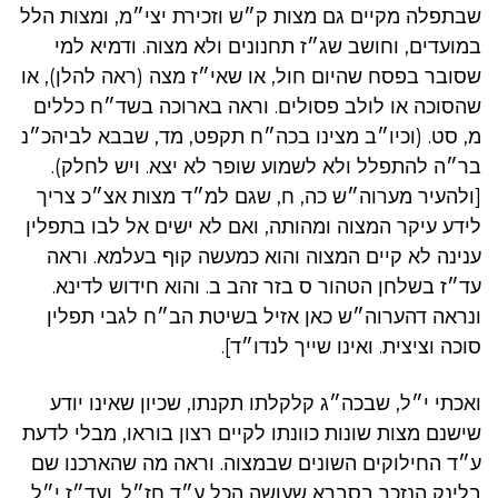
שבתפלה מקיים גם מצות ק״ש וזכירת יצי״מ, ומצות הלל
במועדים, וחושב שג״ז תחנונים ולא מצוה. ודמיא למי
שסובר בפסח שהיום חול, או שאי״ז מצה (ראה להלן), או
שהסוכה או לולב פסולים. וראה בארוכה בשד״ח כללים
מ, סט. (וכיו״ב מצינו בכה״ח תקפט, מד, שבבא לביהכ״נ
בר״ה להתפלל ולא לשמוע שופר לא יצא. ויש לחלק).
[ולהעיר מערוה״ש כה, ח, שגם למ״ד מצות אצ״כ צריך
לידע עיקר המצוה ומהותה, ואם לא ישים אל לבו בתפלין
ענינה לא קיים המצוה והוא כמעשה קוף בעלמא. וראה
עד״ז בשלחן הטהור ס בזר זהב ב. והוא חידוש לדינא.
ונראה דהערוה״ש כאן אזיל בשיטת הב״ח לגבי תפלין
סוכה וציצית. ואינו שייך לנדו״ד].
ואכתי י״ל, שבכה״ג קלקלתו תקנתו, שכיון שאינו יודע
שישנם מצות שונות כוונתו לקיים רצון בוראו, מבלי לדעת
ע״ד החילוקים השונים שבמצוה. וראה מה שהארכנו שם
בלינק הנזכר בסברא שעושה הכל ע״ד חז״ל. ועד״ז י״ל