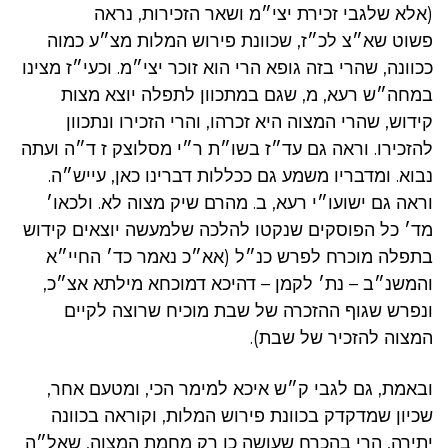
(אלא שלגבי זכירת יצי״מ ושאר הזכירות, נראה
פשוט שא״צ לכ״ז, שכוונת פירוש המלות מצ״ע כמוה
ככוונה, שהרי בזה גופא הרי הוא זוכר יצי״מ. וכעי״ז מצינו
במחה״ש רעא, מ, שגם במתכוון לתפלה יוצא מצות
קידוש, שהרי המצוה היא זכרהו, והרי הזכירו ונתכוון
להזכירו. וראה גם עד״ז בשו״ת ר״י מסלוצק ז ד״ה ועתה
נבוא. ומדבריו משמע גם ככללות דברינו כאן, עייש״ה.
וראה גם ישועו״י רעא, ב. מהרם שיק מצוה לא. ולכאו׳
מד׳ כל הפוסקים שנקטו להלכה שלמעשה יוצאים קידוש
בתפלה מוכרח לפרש כנ״ל (אא״כ נאמר כד׳ החיי״א
והמשנ״ב – נת׳ לקמן – דהיכא דמוכחא מילתא אצ״כ,
ונפרש שגוף ההזכרה של שבת מוכיח שרוצה לקיים
המצוה להזכיר של שבת).
ובאמת, גם לגבי ק״ש איכא למימר הכי, ומטעם אחר,
שכיון שמדקדק בכוונת פירוש המלות, וקוראה בכוונה
יתירה, הרי בהכרח שעושה כן רק מחמת המצוה, שאל״ה