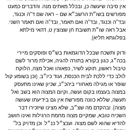
אין סיבה שיעשה כן, ובכלל מאתים מנה. והדברים כמעט
מפורשים בשו״ת הרשב״א שם – ראה שם ד”ה וכנגד,
ובד”ה וכנגד, ובד”ה ואם תאמר, ובד”ה ואם תאמר השני.
אבל ראה שו״ת תשובת חן שצוצין ט, דהאי מילתא
בפלוגתא תליא).
ודוק ותשכח שבכל הדוגמאות בש״ס ופוסקים מיירי
בכה״ג, כגון בקורא בתורה להגיה, אכילת מרור לשם
טיבול ראשון, תוקע לשיר, כפאוהו ואכל מצה, הלוקח
לולב כדי ללכת לבית הכנסת, ועוד כיו״ב. (וכן בשומע קול
שופר או מגילה מאחורי ביהכ״נ, שכיון שאינו מתעסק
במצוה בעצמו בקום ועשה, וקיום המצוה הוא בשב ואל
תעשה, שללא כוונה מפורשת אין גם בידיעתו שעושה
מצוה). ובהקדם מה שצ״ב, שלא מצינו שיזכירו דבר
השכיח טובא, שמקיים מצוה מחמת הרגילות ואינו חושב
להדיא שהוא לשם מצוה. ועכצ״ל כנ״ל. וכן מדויק בל׳