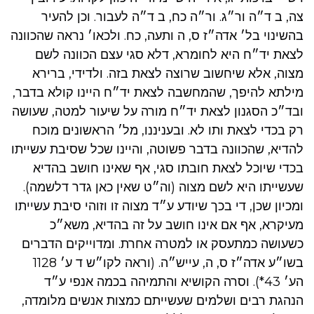
צה, ב ד״ה ור״ג. ור״ה כח, ב ד״ה לעבור. וכן להעיר
בהשינוי בל׳ אדה״ז ס, ה ותעה, כח. ולכאו׳ נראה שהכוונה
לצאת יד״ח היא לחומרא, דלא סגי עצם הכוונה לשם
מצוה, אלא שיחשוב שרוצה לצאת בזה. ולדידי, ברירא
מילתא להיפך, שהמחשבה לצאת יד״ח היינו קולא בדבר,
ובד״כ הסגנון לצאת יד״ח מורה על שיעור למטה, שעושה
רק בכדי לצאת ותו לא. ובעניננו, מל׳ הראשונים מוכח
להדיא, שהכוונה בדבר פשוטה, והיינו שכל שסיבת עשייתו
בכדי שיוכל לצאת חובתו סגי, אף שאינו חושב בהדיא
שעשייתו היא לשם מצוה (וה״ט שאין כאן גדר דלשמה).
ומכיון שכן, די בכך שיודע ע״ד מצוה זו וזוהי סיבת עשייתו
מעיקרא, אף אם אינו חושב על זה בהדיא, משא״כ
כשעושה כמתעסק או למטרה אחרת. ומדוייקים הדברים
בשו״ע אדה״ז ס, ה, עייש״ה. (וראה לקו״ש ד ע׳ 1128
הע׳ 43*). וסרה הקושיא והתמיהה בכמה אנפי ע״ד
הנהגת רבים ושלמים שעשייתם כמצות אנשים מלומדה,