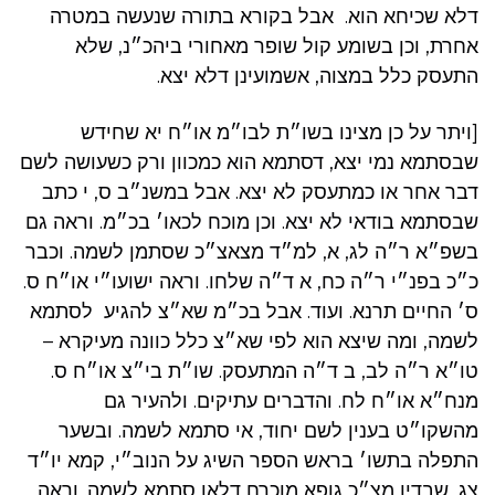
דלא שכיחא הוא. אבל בקורא בתורה שנעשה במטרה
אחרת, וכן בשומע קול שופר מאחורי ביהכ״נ, שלא
התעסק כלל במצוה, אשמועינן דלא יצא.
[ויתר על כן מצינו בשו״ת לבו״מ או״ח יא שחידש
שבסתמא נמי יצא, דסתמא הוא כמכוון ורק כשעושה לשם
דבר אחר או כמתעסק לא יצא. אבל במשנ״ב ס, י כתב
שבסתמא בודאי לא יצא. וכן מוכח לכאו׳ בכ״מ. וראה גם
בשפ״א ר״ה לג, א, למ״ד מצאצ״כ שסתמן לשמה. וכבר
כ״כ בפנ״י ר״ה כח, א ד״ה שלחו. וראה ישועו״י או״ח ס.
ס׳ החיים תרנא. ועוד. אבל בכ״מ שא״צ להגיע לסתמא
לשמה, ומה שיצא הוא לפי שא״צ כלל כוונה מעיקרא –
טו״א ר״ה לב, ב ד״ה המתעסק. שו״ת בי״צ או״ח ס.
מנח״א או״ח לח. והדברים עתיקים. ולהעיר גם
מהשקו״ט בענין לשם יחוד, אי סתמא לשמה. ובשער
התפלה בתשו׳ בראש הספר השיג על הנוב״י, קמא יו״ד
צג, שבדין מצ״כ גופא מוכרח דלאו סתמא לשמה. וראה