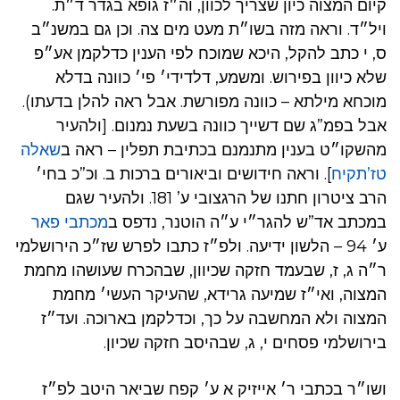
קיום המצוה כיון שצריך לכוון, וה״ז גופא בגדר ד״ת.
ויל״ד. וראה מזה בשו״ת מעט מים צה. וכן גם במשנ״ב
ס, י כתב להקל, היכא שמוכח לפי הענין כדלקמן אע״פ
שלא כיוון בפירוש. ומשמע, דלדידי׳ פי׳ כוונה בדלא
מוכחא מילתא – כוונה מפורשת. אבל ראה להלן בדעתו).
אבל בפמ”ג שם דשייך כוונה בשעת נמנום. [ולהעיר
מהשקו״ט בענין מתנמנם בכתיבת תפלין – ראה ב
שאלה
טז’תקיח
]. וראה חידושים וביאורים ברכות ב. וכ”כ בחי׳
הרב ציטרון חתנו של הרגצובי ע’ 181. ולהעיר שגם
במכתב אד”ש להגר״י ע״ה הוטנר, נדפס ב
מכתבי פאר
ע׳ 94 – הלשון ידיעה. ולפ״ז כתבו לפרש שז״כ הירושלמי
ר״ה ג, ז, שבעמד חזקה שכיוון, שבהכרח שעושהו מחמת
המצוה, ואי״ז שמיעה גרידא, שהעיקר העשי׳ מחמת
המצוה ולא המחשבה על כך, וכדלקמן בארוכה. ועד״ז
בירושלמי פסחים י, ג, שבהיסב חזקה שכיון.
ושו״ר בכתבי ר׳ אייזיק א ע׳ קפח שביאר היטב לפ״ז