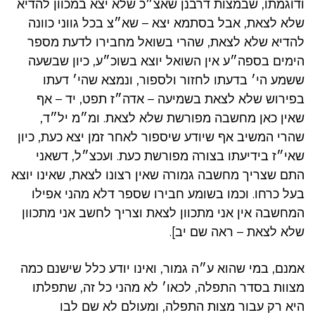
ודוגמתו, שבמצות דרבנן שאצ״כ שלא יצא במכוון להדיא
שלא לצאת, אבל בסתמא יצא – שא״צ בכל גווני כוונה
להדיא שלא לצאת, שהרי בשואל מחבירו לדעת מספר
הימים בספה״ע אין השואל יוצא בשוכ״ע, כיון שבשעה
ששמע הי׳ בדעתו לחזור ולספור, ונמצא שהי׳ דעתו
בפירוש שלא לצאת בשמיעה – אדה״ז תפט, יד – אף
שאין כאן מחשבה מפורשת שלא לצאת. ומ״מ יל״ד,
שהרי המשיב אף שיודע שיספור לאחר זמן יצא כעת, כיון
שאי״ז בידיעתו בצורה מפורשת כעת. ועכצ״ל, דשאני
התם שצריך מחשבה גמורה שאין רצונו לצאת, שאינו יוצא
בעל כרחו. וכמו בשומע חבירו שספר דלא מהני אפילו
המחשבה אין אני מתכוון לצאת וצריך לחשב אני מתכוון
שלא לצאת – ראה שם יב].
אמנם, במי שהוא ע״ה גמור, ואינו יודע כלל שישנם כמה
מצוות בסדר התפלה, לכאו׳ לא מהני כל זה, שתפלתו
היא רק עבור מצות התפלה, ומעולם לא שם לבו