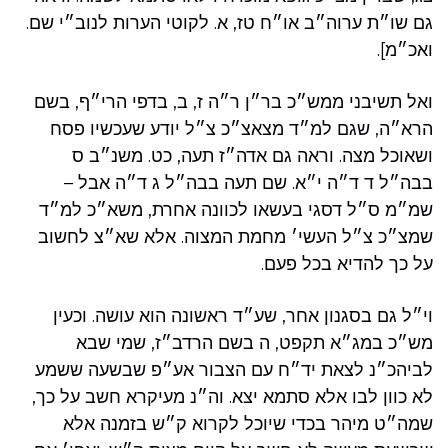
גם שו״ת ערוה״ב או״ח טז, א. לקוטי הערות לנוב״י שם.
ואכ״מ].
ואל תשיבני ממש״כ בר״ן ר״ה ז, ב, בדפי הרי״ף, בשם
הרא״ה, שגם למ״ד מצאצ״כ צ״ל יודע שעכשיו פסח
ושאוכל מצה. וראה גם אדה״ז תעה, כט. משנ״ב ס
בבה״ל ד ד״ה י״א. שם תעה בבה״ל ג ד״ה אבל –
שמ״מ ס״ל דסגי בעשאו לכוונה אחרת, משא״כ למ״ד
שמצ״כ צ״ל העשי׳ מחמת המצוה. אלא שא״צ לחשוב
על כך להדיא בכל פעם.
וי״ל גם בסגנון אחר, שע״ד ראשונה הוא עושה. וכעין
מש״כ במג״א תקפט, ה בשם הרדב״ז, שמי שבא
לביהכ״נ לצאת יד״ח עם הצבור אע״פ שבשעה ששמע
לא כוון לבו אלא סתמא יצא. וה״נ מעיקרא חשב על כך,
שמה״ט מיהר בכדי שיוכל לקרוא ק״ש בזמנה אלא