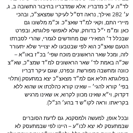
לד״ה. ע״כ מדבריו. אלא שמדבריו בחיבור התשובה ב, ג,
ע׳ 282 ואילך, נראה דס״ל לעיקר שמצאצ״כ, ובהכי
מיירי התם, וקאי למ״ד שאצ״כ. וכ״מ מלשונו גם
כאן. ומ״מ י״ל בדוחק, שלא לאפושי פלוגתא, ובפרט
שבכלל ד׳ המאירי שם מחודשים לגמרי, שהרי לסברתו
הטעם שאצ״כ הוא לפי שבטבעו לא יצוייר שלא יתעורר
לזה, ומכל שאר הראשונים מוכח שפי׳ בכ״ז באו״א –
שכ״ה באמת לד׳ שאר הראשונים למ״ד שמצ״כ, שא״צ
כוונה ומחשבה מפורשת. ובפרט, שגם עיקר דבריו
בפלוגתא תליא אם למ״ד מצאצ״כ יצא במתעסק.(ותלוי
בפי׳ קורא להגי׳ – שאינו קורא כהלכתו או שהוא ללא
דקדוק, וי״א שאינו מכוון לקרוא, או שאינו מרגיש
בקריאתו. וראה לקו״ש ד בהע׳ הנ״ל).
ובכל אופן, למעשה ולמסקנא, גם לדעת הסוברים
שבמתעסק לא יצא לכו״ע – היינו לפי שבמתעסק לא