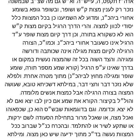
אדה״ז תקפט, ה, עייש״ה. וא״ש גם מה שצ״ב שבמשנה
נזכר רק לענין מצות ק״ש ושופר, ובשופר גופא בשומע
אחורי ביהכ״נ, ומדוע לא השמיענו כן בכל המצוות כלל
יסודי לכוון למצוה. והרי הדרך הרגיל בקיום מצות ק״ש
הוא לא כשקורא בתורה, וכן דרך קיום מצות שופר ע״ד
הרגיל אינו כשעובר אחורי ביהכ״נ. וכמו״כ, הצורה
הרגילה לקיום מצות מגילה אינה שכותבה ודורשה
ומגיהה. והצד השוה בכל זה שהמצוה נעשית במקום או
בדרך שאינו ע״פ הרגיל (קורא שמע מספר תורה, שומע
שופר ומגילה מחוץ לביהכ״נ) מתוך מטרה אחרת. ולפלא
שלא נזכר דבר וחצי דבר, במילתא דשכיחא טובא, שעושה
המצוה בצורה הרגילה אבל כמצות אנשים מלומדה.
והול״ל בקיצור: הקורא את שמע אם כיון לבו יצא ואם לא
לא יצא. וכדומה. וגם בדוגמאות שבש״ס הוא כן, שכפאוהו
ואכל מצה, או שאכל מרור בתחילת הסעודה לשם ירקות,
או שתקע לשיר או להתלמד. ובהכרח כנ״ל שברוב ככל
המצוות נעשה בד״כ מתוך ידיעה שיש כאן מצוה. ומילתא