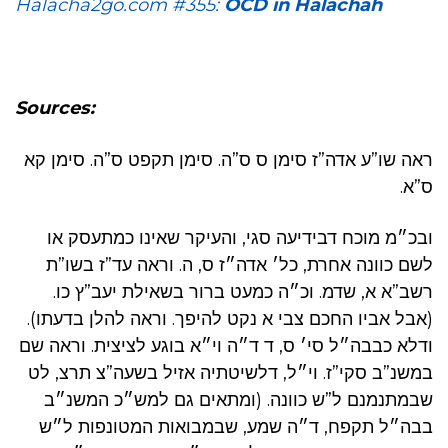
Halacha2go.com #355:
OCD in Halachah
Sources:
ראה שו”ע אדה”ז סימן ס ס”ה. סימן תקפט ס”ה. סימן קא
ס”א.
ובכ״מ מוכח דבידיעה סגי, והעיקר שאינו כמתעסק או
לשם כוונה אחרת, כל׳ אדה״ז ס, ה. וראה עד”ז בשו”ת
רשב”א א, שדמ. וכ״ה כמעט ברור בשאילת יעב”ץ כו.
(אבל אביו החכם צבי א נקט להיפך. וראה להלן בדעתו).
ודלא כבבה״ל סי׳ ס, ד ד״ה וי״א בוגע לציצית. וראה שם
במשנ”ב סקי”ז. וי״ל, דלשיטתיה אזיל בשעה”צ תרצ, לט
שבמתנמנם ל”ש כוונה. (ומתאים גם למש״כ המשנ״ב
בבה״ל תקפח, ד״ה שמע, שבמבואות המטונפות ל״ש