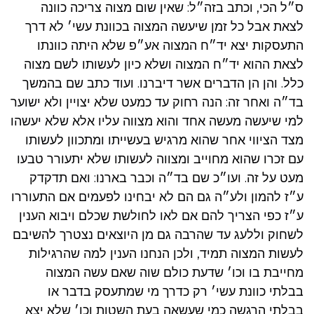
ס״ל הכי, וכתב בזה״ל: שאין שום מצוה צריכה כוונה
לצאת אבל כל זמן שיעשה המצוה בכוונת עשי׳ לא דרך
התעסקות יצא יד״ח המצוה אע״פ שלא היתה כוונתו
לצאת ההוא יד״ח המצוה ושלא כיון לעשותו לשם מצוה
כלל. והן הן הדברים אשר דיברנו. ועוד כתב שם בהמשך
בד״ה ואחר זה: הנה רחוק עד כמעט שלא יצויין ולא ישוער
למי שיעשה מעשה אחד והוא מצווה עליו אלא שלא יעשהו
מצד הציווי אחר שהוא מרגיש בעשייתו ומתכוון לעשותו
עם זכרו שהוא מחוייב ומצווה לעשותו שלא יתעורר טבעו
מעט על זה. ועו״כ שם בד״ה וכבר בארנו: ואם תדקדק
ע״ז להמון ולע״ה גם הם לא יבחינו לפעמים אם התעוררו
ע״ז כפי הצריך להם אם לאו לחולשת שכלם ויבוא הענין
לשחוק וללעג עד שהרבה גם מן היוצאים נצטרך להשיבם
לעשות המצוה תמיד, ולכן הנחנו הענין למה שהרגילות
מחייבת בו וכו׳ שדעת כולם שוה שאם עשה המצוה
בבלתי כוונת עשי׳ רק כדרך מי שמתעסק בדבר או
בבלתי הרגשה כמי שעשאה בעת השטות וכו׳ שלא יצא