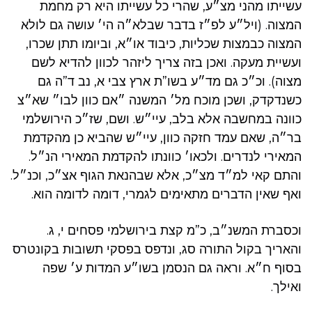
עשייתו מהני מצ״ע, שהרי כל עשייתו היא רק מחמת
המצוה. (ויל״ע לפ״ז בדבר שבלא״ה הי׳ עושה גם לולא
המצוה כבמצות שכליות, כיבוד או״א, וביומו תתן שכרו,
ועשיית מעקה. ואכן בזה צריך ליזהר לכוון להדיא לשם
מצוה). וכ״כ גם מד״ע בשו”ת ארץ צבי א, נב ד”ה גם
כשנדקדק, ושכן מוכח מל׳ המשנה ״אם כוון לבו״ שא״צ
כוונה במחשבה אלא בלב, עיי״ש. ושם, שז״כ הירושלמי
בר״ה, שאם עמד חזקה כוון, עיי״ש שהביא כן מהקדמת
המאירי לנדרים. ולכאו׳ כוונתו להקדמת המאירי הנ״ל.
והתם קאי למ״ד מצ״כ, אלא שבהנאת הגוף אצ״כ, וכנ״ל.
ואף שאין הדברים מתאימים לגמרי, דומה לדומה הוא.
וכסברת המשנ״ב, כ”מ קצת בירושלמי פסחים י, ג.
והאריך בקול התורה סג, ונדפס בפסקי תשובות בקונטרס
בסוף ח״א. וראה גם הנסמן בשו״ע המדות ע׳ שפה
ואילך.