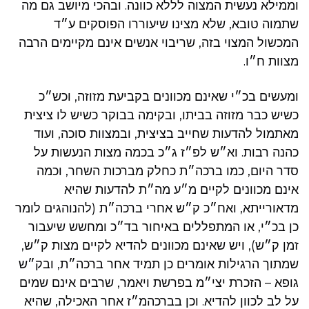
וממילא נעשית המצוה לללא כוונה. ובהכי מיושב גם מה
שתמוה טובא, שלא מצינו שיעוררו הפוסקים ע״ד
המכשול המצוי בזה, שריבוי אנשים אינם מקיימים הרבה
מצוות ח״ו.
ומעשים בכ״י שאינם מכוונים בקביעת מזוזה, וכש״כ
כשיש כבר מזוזה בביתו, ובקימה בבוקר כשיש לו ציצית
מאתמול להדעות שחייב בציצית, ובמצוות סוכה, ועוד
כהנה רבות. וא״ש לפ״ז ג״כ בכמה מצות הנעשות על
סדר היום, כמו ברכה״ת כחלק מברכות השחר, וכמה
אינם מכוונים לקיים מ״ע מה״ת להדעות שהיא
מדאורייתא, ואח״כ ק״ש אחרי ברכה״ת (להנוהגים לומר
כן בכ״י, או המתפללים באיחור בד״כ ומחשש שיעבור
זמן ק״ש), ויש שאינם מכוונים להדיא לקיים מצות ק״ש,
שמתוך הרגילות אומרים כן תמיד אחר ברכה״ת, ובק״ש
גופא – הזכרת יצי״מ בפרשת ויאמר, שרבים אינם שמים
על לב לכוון להדיא. וכן בברכהמ״ז אחר האכילה, שהיא