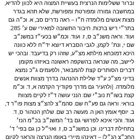
וברור ששלימות הנרצית בעשיית המצוה היא לכוון להדיא,
במחשבה גמורה ומפורטת ומפורשת, שלא תהא בגדר
מצות אנשים מלומדה ח״ו – ראה נדרים סב, א. וכ״ה גם
בתר״י ריש ברכות. חיבור התשובה למאירי שם ע׳ 285.
ועוד. וראה משנ״ב ס, ז. ועוד. וכמ״ש בכעי״ז במשנ״ב
שם י, ונת׳ לקמן, לגבי הסברא דיוצא יד״ח ללא כוונה
היכא דמוכחא מילתא מצ״ע, שזהו רק בדיעבד. ובהכי יש
ליישב, מה שנראה בהשקפה ראשונה באיזהו מקומן
דברים הסותרים קצת להמבואר, ולפעמים ג״כ נמצא
בדיני מצ״כ ע״ד שלילת ההנהגה בדרך מצוות אנשים
מלומדה. (ולהעיר גם מדרך פקודיך הקדמה א, ד. וכ״מ
קצת בשו״ת נוב״י שם: הנני עושה ד״ז לקיים מצוות
בוראי. וראה גם פע״ח שם. סהמ״צ להצ״צ מצות פו״ר ד,
ב. יוסף אומץ האן ה. מעשה רב שם. שלחן הטהור ס, ד.
ועוד. והכי איכא לפרושי גם בד׳ המשנ״ב בכ״מ הנז׳
בתחילת דברינו. וכן במשנ״ב ס, ז. ואוי״ל כן גם בפי׳ ד׳
החכ״צ הנ״ל) – דאינהו מיירי באופן הנרצה והראוי לקיום