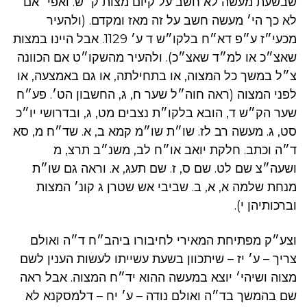
שבשעת מעשה לא חשב על קיום מצות ק״ש. ואפי׳ אם
לא כך הי׳ מעשה חשב על זה מאז ומקדם. (ולהעיר
מכעי״ז ע״פ דא״ח בלקו״ש ד ע׳ 1129. אבל היינו במצות
שאצ״כ או למ״ד שאצ״כ). ולהעיר מהשקו״ט אם הכוונה
צ״ל במשך כל המצוה, או בתחילתה, או גם באמצעה, או
לפני המצוה (ראה חוה״ל שער ח, ג, החשבון הט׳. פע״ח
שער הק״ש ד, הובא בלקו״ת נצבים מט, ג, ובדרושי יו״כ
סט, ג. מעשה רב לז. שו״ת שו״מ קמא ב, א. שד״ח מ, סא
ד״ה וכתב. חלקת יואב או״ח לב, משנ״ב תרצ, מ
ושעה״צ שם לט. שם ס, ז. שם תעג, א. וראה גם שו״ת
מנחת שלמה א, א, ב. שביבי אש שטרן ג קונ׳ המצות
וברכותיהן י).
וצע״ק מפתיחת המאירי לחיבורו ביהב״ח ד״ה ואולם
צריך – ע׳ יז – שיתכוון בשעת עשייתו לעשות הענין לשם
מצוה ושיהי׳ יוצא במעשה ההוא יד״ח המצוה. אבל ראה
שם בהמשך בד״ה ואולם נודה – ע׳ יח – דלמסקנא לא