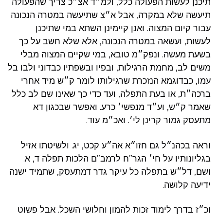
תיכנן לעשות הפעולה כלל, ולמ״ד אצ״כ צריך שהפעולה
תיעשה שלא במקרה, אבל א״צ שתיעשה במטרה הנכונה
עבור קיום המצוה. ואנן קיימינן השתא במי שתיכנן
לעשות, ועשאה במטרה הנכונה, אלא שלא חשב על כך
בשעת מעשה. ונפק״מ טובא, במי שקיים המצוה מבלי
משים לב, מחמת הרגילות, ובפיו ובשפתיו כבדוני ולבו בל
עמו, כבדוגמא הנזכרת שרגילותו לומר ק״ש מיד אחרי
ברכה״ת, או בעת התפלה, ועד כדי כך שאינו שם לב כלל
שאמר ק״ש, וע״ד מנפשי׳ כרע. ואפשר שבכגון דא
מתעסק גמור קרינן לי׳. ואכ״מ עוד.
וראה בכהנ״ל גם חזו״א אה״ע קכט, יג. ולשיטתו אזיל
בגליונותיו על חי׳ הגר”ח לרמב”ם הלכות תפלה ד, א.
ושם, דל״ש בתפלה כל עיקר גדר דמתעסק, שתמיד ישנה
ידיעה קלושה.
וכ״ז בדרך לימוד זכות להמון וחלושי השכל. אבל פשוט