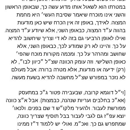
במטרתו הוא לשאול אותו מדוע עשה כך, שבאופן הראשון
והשני אינו מוכרח שיאמר שסיבת העשי׳ היא מחמת
המצוה. לאידך, באופן זה אין הכרח שיש כאן מודעות
בהווה ע״ד המצוה, כבאופן השני, אלא שיודע ע״ד המצוה.
ואילו לאופן הרביעי גם בזה לא די וצריך שיחשוב להדיא
על כך. והיינו לא רק שמודע לכך, כבאופן השני, אלא
שחושב ומהרהר על כך. ומכמה מקורות מוכח שהפי׳
כאופן השלישי. וזה עומק הכוונה שצ״ל ״כיוון לבו״, לא
(רק) ידיעה או מודעות, אלא מטרה ברורה. אבל מעולם
לא נזכר במפורש שצ״ל מחשבה להדיא בשעת מעשה.
[וי״ל דוגמא קרובה, שבעבירה פטור ג״כ במתעסק
(אא״כ בחלבים ועריות שנהנה, כבמצות). אבל א״צ כוונה
מפורשת לעבור. ולהעיר מלקו״ש ד שם בפנים. ולכאו׳
יוצא עפ״ז גם לגבי לעבור בבל תוסיף שצריך כוונה,
שמתפרש גם כך. ואכ״מ. ואולי יש ללמוד ד״ז ממינו