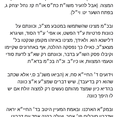
המצוה. (אבל להעיר משו״ת כת״ס או״ח קז. נחל יצחק ג,
בפתח השער יט. וי״ל).
ובכ״מ מצינו שהשתמשו במטבע מצ״כ, וכוונתם על
כוונות פרטיות ע״ד הפשט, או אפי׳ ע״ד הסוד, ושיגרא
דלישנא הוא. ולאידך, מצינו באיזהו מקומן שנקטו בל׳
מצאצ״כ, כאילו כך נפסקה ההלכה, אף באחרונים שקיימו
וקיבלו פסק השו״ע בדבר, וכוונתם רק שא״צ לדעת סודי
וטעמי המצוות, או כיו״ב. וכ״ה בכ״מ בדא״ח.
וידועים ד׳ החיי״א סח, א (הביאו משנ”ב ס,י אלא שכתב
שהוא רק בדיעבד), שיש דברים שמצ״ע א״צ כוונה
בהדיא כיון שמצד מהותם נעשים רק למצוה זולת אם יש
לו היפך כוונה.
ובמק״א הארכנו. ובאמת המעיין היטב בד׳ החיי״א יראה
שדבריו סובלים פי׳ אחר, ועולה בקנה אחד עם דברינו,