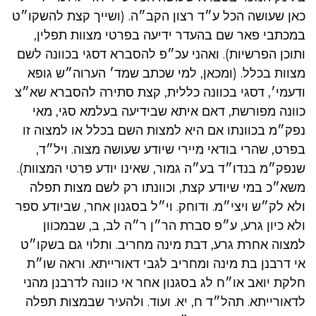
כאן שעושה הכל ע״ד רצון הקב״ה. (ושייך קצת להשקו״ט
במכתבי פאר שם בהעדר ידיעה בפרטי מצוות תפלין,
ותוכן הפרשיות). ואהני עכ״פ להסברא דסגי בכוונה לשם
מצוות בכלל. (ומכאן, למי שכתב שמד׳ הערוה״ש גופא
ודעמי׳, דסגי בכוונה כללית, קצת סתירה להסברא שא״צ
כוונה מפורשת, דאם איתא שבידיעה בעלמא סגי, מאי
נפק״מ בכוונתו אם היא למצות השם בכלל או למצוה זו
בפרט, שהרי בודאי מיירי שיודע שעושה מצוה. ויל״ד,
שנפק״מ בנדו״ד בע״ה גמור, שאינו יודע פרטי המצוות).
משא״כ במי שיודע קצת, וכוונתו רק לשם מצות תפלה
ולא לק״ש ויצי״מ. ודוחק. וי״ל בסגנון אחר, שביודע ספר
ולא כיון גרע, ע״פ סברת הר״ן ר״ה לב, ב, שבמכוון
למצוה אחרת גרע, דבת מינה מחריב. ותלוי גם בשקו״ט
אי דרבנן בת מינה ומחריב לגבי דאורייתא. וראה שו״ת
חלקת יואב או״ח לג בסגנון אחר אי כוונה לדרבנן מהני
לדאורייתא. תהל״ד ח, יא. ועוד. ולהעיר שבמצות תפלה