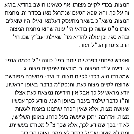
המצוה, בכדי לקיים מצותו, אף כשאינו חושב בהדיא ברגע
זה על כך, והא גופא הטעם שנתרגל מאז בסדר זה, מחמת
המצוה, משא״כ בשאר מתעסק דעלמא. ואילו היו שואלים
אותו מ״ט עושה כן בודאי הי׳ עונה שהוא מחמת המצוה,
ובהא סגי. וכן עולה להדיא מד׳ שאילת יעב״ץ שם. חי׳
הרב ציטרון הנ״ל. ועוד.
ואפרש שיחתי בפרטיות יותר: בפי׳ כוונה י״ל בכמה אנפי:
א. ידיעה ע״ד המצוה. ב. מודעות שמקיים מצוה. ג.
שמטרתו היא בכדי לקיים מצוה. ד. ועד- מחשבה מפורשת
שרוצה לקיים מצוה כעת. והנפק״מ בדבר: באופן הראשון,
יודע מראש על כך אבל אין הידיעה נמצאת כעת אצלו,
וה״ז כדבר שלמד בעבר. באופן השני, מודע לכך עכשיו
שעושה מצוה, אלא שאין הכרח שרצונו באמת לעשות
מצוה. ואדרבה, יתכן שיעשה בעל כרחו. באופן השלישי,
לא די בכך שמודע לכך, אלא שכך צ״ל מטרתו בעשייתו.
וממילא פשוט שבעל כרחך לא מהני. ואופן הבירור