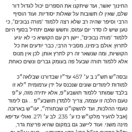
החינוך יאשר, ועד שיתקנו את הספרים יכול לגדול דור
שלם, שאין לו תשובות על שאלות יסודיות. ועוד הוסיף
הרבי וסיפר שהיה רב שלא רצה ללמוד “מורה נבוכים”, כי
טען שיש לו סדר יום עמוס, וחשש שאם יתחיל בסוף היום
ללמוד “מורה נבוכים”, יישן רק עם הקושיא כי לא יגיע
לתרוץ. אולם בימינו, מסביר הרבי, כבר יודעים את כל
הקושיות, ומה שנשאר זה רק לתרץ אותן. לכן אין מנוס
אלא ללמוד תורה שבעל פה בעומק גברים ונשים כאחת.
ובסה״ש תש״נ ב ע׳ 457 עד״ז שבדורנו שבלאה״כ
למודות לימודים שונים שנכנס על ידן ערמומית ״לא זו
בלבד שמותר ללמוד תושבע״פ, אלא יתירה מזה, ע״פ
טעם הלכה זו עצמה, צריך ללמדן תושבע״פ . . גם לימוד
טעמי ההלכות, ועד להשקו״ט שבתורה״, יעו״ש בארוכה.
(אבל להעיר מלקו״ש כז ע׳ 235. לב ע׳ 271. ואולי עדיפא
מינה משני. ועוד ליישב גם במקום שהיא פריצת גדר,