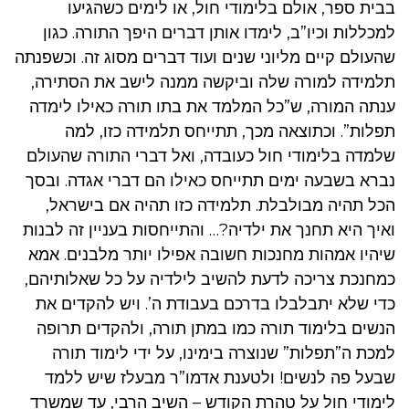
בבית ספר, אולם בלימודי חול, או לימים כשהגיעו
למכללות וכיו”ב, לימדו אותן דברים היפך התורה. כגון
שהעולם קיים מליוני שנים ועוד דברים מסוג זה. וכשפנתה
תלמידה למורה שלה וביקשה ממנה לישב את הסתירה,
ענתה המורה, ש”כל המלמד את בתו תורה כאילו לימדה
תפלות”. וכתוצאה מכך, תתייחס תלמידה כזו, למה
שלמדה בלימודי חול כעובדה, ואל דברי התורה שהעולם
נברא בשבעה ימים תתייחס כאילו הם דברי אגדה. ובסך
הכל תהיה מבולבלת. תלמידה כזו תהיה אם בישראל,
ואיך היא תחנך את ילדיה?… והתייחסות בעניין זה לבנות
שיהיו אמהות מחנכות חשובה אפילו יותר מלבנים. אמא
כמחנכת צריכה לדעת להשיב לילדיה על כל שאלותיהם,
כדי שלא יתבלבלו בדרכם בעבודת ה’. ויש להקדים את
הנשים בלימוד תורה כמו במתן תורה, ולהקדים תרופה
למכת ה”תפלות” שנוצרה בימינו, על ידי לימוד תורה
שבעל פה לנשים! ולטענת אדמו”ר מבעלז שיש ללמד
לימודי חול על טהרת הקודש – השיב הרבי, עד שמשרד