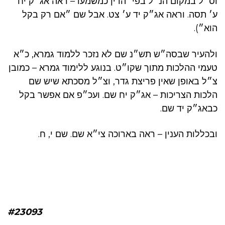
וס״ל במקום הנ״ל בפי׳ הדין כמשמעו – ראה אג״ק יח
ע׳ תסה. וראה אג״ק יד ע׳ צט. אבל שם ״אם רק בקל
הוא״).
ולהעיר שבסה״ש תש״נ שם לא נזכר ללמוד גמרא, כ״א
טעמי ההלכות מתוך שקו״ט. בנוגע ללימוד גמרא – כמובן
צ״ל באופן שאין פריצת גדר, וצ״ל מסכתא שיש שם
הלכות הצריכות – אג״ק יח שם. ועכ״פ אם אפשר בקל
כבאג״ק יד שם.
ובכללות הענין – ראה בארוכה צי״א שם. שם י, ח.
#23093