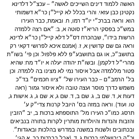
האשה ללמוד דינים השייכים לאשה״ – עכצ״ל דלדינא
נקטינן כבן עזאי. והרי בכלל לא קייל״ן כר״א דשמותי
הוא. וראה בברכ״י יו״ד רמו, ח. ובאמת, כבר העירו
במש״כ בפסקי הריא״ז סוטה א, ב: ״אם רצה ללמדה
הרשות בידו״, שבהכרח דס״ל דלא קייל״ן כר״א לדינא.
וראה גם שם קדושין א, ז. (אמנם איכא לפרושי דקאי רק
בתושב״כ, או גם בתושבע״פ ללא פלפול. וכן פי׳ בשו״ת
מהרי״ל דלקמן). ובשו״ת יהודה יעלה א יו״ד מח: שהיא
פטור מללמדה אבל איסור נמי לא מצינו בה ללמדה. וכן
בל׳ הרמב״ם – כבר העירו של׳ ״ציוו חכמים״ בד״כ
משמש כדרך מוסר ועצה טובה ולא איסור גמור (ראה
דעות א, ד. שם ב, ג. שם ב, ד. שם ג, א. שם ג, ג. אישות ג,
טו. ועוד). וראה במזה בס׳ היובל קרנות צדי״ק ע׳
תרסג. כמו״כ העירו מל׳ התוספתא ברכות ב, יב ״הזבין
והזבות והנדות והיולדות מותרין לקרות בתורה בנביאים
ובכתובים ולשנות במשנה במדרש בהלכות ובאגדות״.
וכ״ה בירושלמי ברכות ג, ד. (אבל בברכות כב, א הגי׳