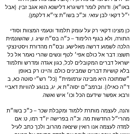
באו״א). ודוחק לומר דשיגרא דלישנא הוא אגב זבין. (אבל
י״ל דקאי לבן עזאי. וכ״כ בשו״ת צי״א דלקמן).
כן מצינו דקאי רק על עומק תלמוד וטעמי המצוות וסודי
התורה, ולא בגוף הלימוד – כ״ה בס״ח שיג. ו, שהשונמית
הלכה לשמוע דרשה מאלישע. ובס״ח מהדורת ויסטינצקי
תשצו: דבר אל כולם אפי׳ לטף ונשים שהרי נאמר אל כל
ישראל דברים המקובלים לכל, כגון אגדה ומדרש ותלמוד
בלא קושיות דברים שמבינים כולם. והיינו רק באופן
״שמתוכה היא מבינה ערמומית״ (כל׳ רש״י סוטה כא, ב
ד״ה כאילו). וברמב״ם יסוה״ת א, יג, בנוגע להוויות דאביי
ורבא: אפשר שידעם הכל וכו׳ איש ואשה.
והנה, לעצמה מותרת ללמוד ומקבלת שכר – כ״כ בשו״ת
מהרי״ל החדשות מה. וכ״ה בפרישה יו״ד רמו, ט: אם
למדה לעצמה אנו רואין שיצאה מהרוב ולכך כתב לעיל