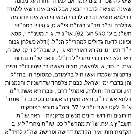
שיש לה שכר ורצונו לומר אם למדה התורה על מכונה
שאינה מוציאה לדברי הבאי, אבל האב אינו רשאי ללמדה
דדילמא תוציא דבריה לדברי הבאי כי הוא אינו יודע מה
שבלבה. וכ״כ מד״ע בשו״ת צי״א ט, ג (צויין בסה״ש
תש״נ ב ע׳ 540 הע׳ 82). אז״נ יד, ג, ז. משנ״ה י, קסא.
וכיוונו לדעת גדולים למהרי״ל הנ״ל. (ודלא כשלחן גבוה
יו״ד רמו, יט. נהורא דאורייתא ג, י, ג. שבה״ל ו, קנ. שם ח,
ריא. ולא ראו דברי מהרי״ל הנ״ל). וראה שו״ת נהרות
איתן ב, סד, א. ולמעשה, מצינו מעשה רב שהיו כו״כ נשים
צדקניות שלמדו ועשו חיל בלימודם, כמסופר הן בחז״ל
והן בדברי ימי ישראל, כבנות צלפחד שדרשניות וחכמניות
היו, וכדבורה וחולדה, ואמתי׳ דרבי, וכברוריא אשת ר״מ,
וילתא אשת ר״נ, וראה מזמן הראשונים בסיבוב ר׳ פתחי׳
ע׳ 9. לקט יושר יו״ד ע׳ 37. וכה״ג מובא בפוסקים
תירוצים וחידושי דינים מנשים צדקניות – ראה שו״ת
תשב״ץ ג, עח. שו״ת מהרש״ל כט. שו״ת מהרי״ל ע, ב.
הקדמת חות יאיר. הקדמת דרישה ופרישה. שה״ג לחיד״א