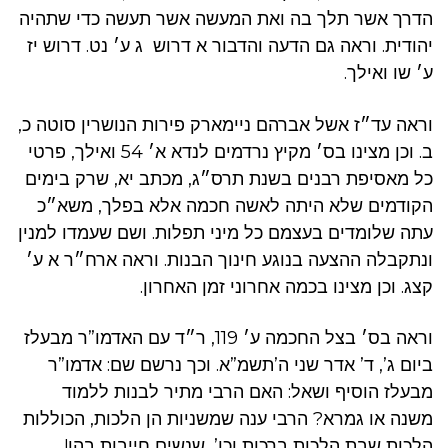
הדרך אשר תלך בה ואת המעשה אשר תעשה כדי שתהיה
יהודית. וראה גם הדעה והדבור א דרוש ג ע׳ נט. דרוש יז
ע׳ שו ואילך.
וראה עד״ז אשל אברהם ניימארק פירות הנושרין סוטה כ,
ב. וכן מצינו בס׳ מקיץ נרדמים לנדא א׳ 54 ואילך, פרטי
כל מאסיפת רבנים בשנת תרס״ג, מכתב יא, שרק בימים
הקודמים שלא היתה לאשה חכמה אלא בפלך, משא״כ
עתה שלומדים בעצמם כל מיני תפלות. ושם שעמדו למנין
ונתקבלה ההצעה בנוגע חינוך הבנות. וראה ארח״ר א ע׳
קצג. וכן מצינו בכמה אחרוני זמן האחרון.
וראה בס׳ בצל החכמה ע׳ 119, ר״ד עם האדמו”ר מבעלז
ביום ג’, ד’ אדר שני ה’תשמ”א. וכך נרשם שם: אדמו”ר
מבעלז הוסיף ושאל: האם הרבי מתיר לבנות ללמוד
משנה או גמרא? הרבי ענה שמשניות הן הלכות, הכוללות
הלכות שבת הלכות ברכות וכו’, שנשים חייבות בהן!