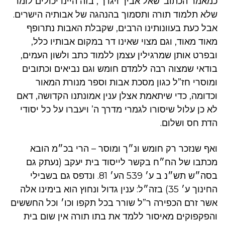
כמאמר הכתוב ‘שאל אביך ויגדך’, בזה היינו יכולים לומר
שלא תלמוד תורה ותסמוך בהנהגה של אבותיה הישרים.
אבל כעת בעוונותינו הרבים, שקבלת האבות נתרופף
מאוד מאוד, וגם מצוי שאינו דר במקום אבותיו כלל,
ובפרט אותן שמרגילין עצמן ללמוד כתב ולשון העמים,
בודאי שמצוה רבה ללמדם חומש וגם נביאים וכתובים
ומוסרי חז”ל כגון מסכת אבות וספר מנורת המאור
וכדומה, כדי שיתאמת אצלן ענין אמונתנו הקדושה, דאם
לא כן עלול שיסורו לגמרי מדרך ה’ ויעברו על כל יסודי
הדת חס ושלום.
ואף שנזכר רק חומש ונ״ך ומוסר – הרי בכ״מ הובא
מכתבו של הח״ח בקשר לייסוד בית יעקב (נעתק גם
בסה״ש תש״נ ב ע׳ 539 הע׳ 81. ונדפס גם בשבילי
החינוך ע׳ 35) בזה״ל: ענין גדול ונחוץ הוא בימינו אלה
אשר זרם הכפירה ר”ל שורר בכל תקפו וכו׳ וכל החששים
והפקפוקים מאיסור ללמד את בתו תורה אין שום בית