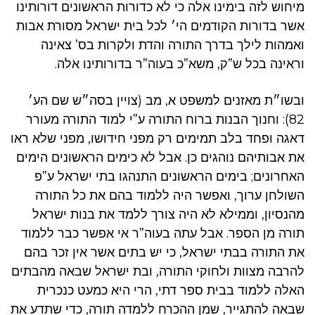
מיחוש לזה בימינו אלה כי לא כדורות הראשונים דורותינו
אשר בדורות הקודמים הי׳ לכל בית ישראל מסורת אבות
ואמהות לילך בדרך התורה והדת ולקרות בס’ צאינה
וראינה בכל ש”ק, משא”כ בעוה”ר בדורותינו אלה.
ובשו״ת מאזנים למשפט א, מב (צויין בסה״ש שם הע׳
82): וחנוך הבנות ברוח התורה ע”י למוד התורה מעורר
דאגה ופחד בלב תמימים רק מפני חידושו, מפני שלא ראו
את אבותיהם נוהגים כן. אבל לא כימים הראשונים הימים
האחרונים; בימים הראשונים התנהגו בתי ישראל ע”פ
השולחן ערוך, ואפשר היה ללמוד בהם את כל התורה
מהנסיון, וממילא לא היה צורך ללמד את בנות ישראל
תורה מן הספר. אבל עתה בעוה”ר אי אפשר כבר ללמוד
את התורה בבתי ישראל, כי יש בתים אשר אין זכר בהם
להרבה מצוות ולחוקי התורה, ובת ישראל שבאה מהבתים
האלה ללמוד בבית ספר דתי, הרי היא כמעט כנכרית
שבאה להתגייר, שמן ההכרח ללמדה תורה, כדי שתדע את