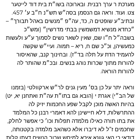
מערכת ר ערך רבנית. ובארוכה בשו״ת בית דוד לייטער
צט. ועוד. וראה גם הנסמן בסה״ש תש״נ ח״ב ע׳ 457.
ובתיב״ע שופטים ה, כד, עה״פ ״מנשים באהל תבורך״ –
״כחדא מנשיא דמשמשין בבתי מדרשין״ (ומש״כ
בשבה״ל ח״ו שם, שאין לשאר נשים לסמוך ע״ע ולעשות
כמעשיהן, וכ״כ שם ח, ריא – תמוה. ועיי״ש שקשה
להעמיד הדת על תלה בד״ז). ובחינוך קנב, שהאיסור
להורות מתוך שכרות נוהג בנשים. ובכ״מ שהותר לה
להורות הוראה.
וראה יתר על כן בס׳ מעין גנים לר״ש ארקוולטי (בזמנו
של הב״י) אגרת י (הובא גם בתו״ת עה״ת ואתחנן יא, יט)
בהיות האשה מוכן לקבל שפע החכמות יזיק לה
ההתרשלות, דלא חיישינן להא דאמרי רבנן כל המלמד
את בתו תורה כאילו מלמדה תפלות וכו׳ כי אפשר לחלק,
שחכמים ז”ל לא דיברו אלא כשהאב מלמדה בקטנותה,
דודאי כי האי גוונא איכא למיחש שרוב הנשים דעתן קלות