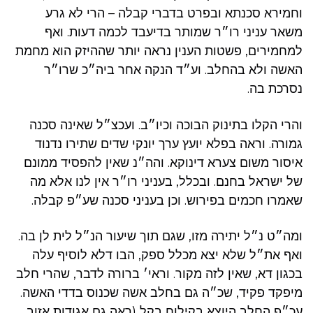
וחמירא סכנתא ובפרט בדברי קבלה – הרי לא גרע
משאר עניני רו״ר שמותר בדיעבד לכמה דעות. ואף
למחמירים, פשטות הענין נראה יותר שההיזק הוא מחמת
האשה ולא בהחלב. וע״ד הנקה אחר ביה״כ שרו״ר
נסרכת בה.
והרי הקלו בתינוק הבוכה וכיו״ב. ועכצ״ל שאינה סכנה
גמורה. וראה בפלא יועץ ערך יונקי שדים שתירו נדנוד
איסור משום צערא דינוקא. והה״נ שאין להפסיד ממונם
של ישראל בחנם. ובכלל, בעניני רו״ר אין לנו אלא מה
שאמרו חכמים בפירוש. וכן בעניני סכנה שע״פ קבלה.
ומה״ט נ״ל יתירה מזו, שגם תוך שיעור הנ״ל לית לן בה.
ואף את״ל שלא יצא מכלל ספק, הבו דלא לוסיף עלה
בכגון דא, שאין לזה מקור. וראי׳ ברורה לדבר, שהרי חלב
מיפקד פקיד, שכ״ה גם בחלב אשה שכנוס בדדי האשה.
עכ״פ החלב היוצא בקילוח בקל (ראה גם אגודות אזוב