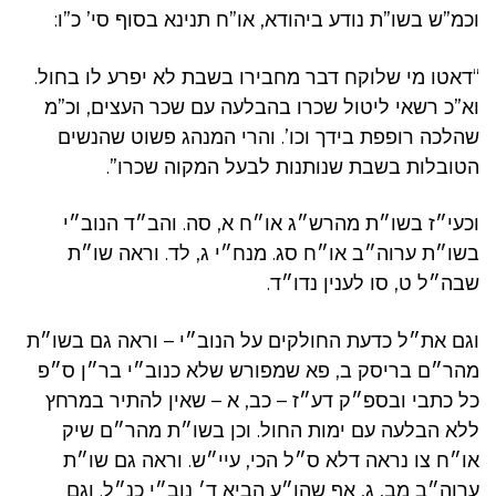
וכמ”ש בשו”ת נודע ביהודא, או”ח תנינא בסוף סי’ כ”ו:
“דאטו מי שלוקח דבר מחבירו בשבת לא יפרע לו בחול.
וא”כ רשאי ליטול שכרו בהבלעה עם שכר העצים, וכ”מ
שהלכה רופפת בידך וכו’. והרי המנהג פשוט שהנשים
הטובלות בשבת שנותנות לבעל המקוה שכרו”.
וכעי״ז בשו״ת מהרש״ג או״ח א, סה. והב״ד הנוב״י
בשו״ת ערוה״ב או״ח סג. מנח״י ג, לד. וראה שו״ת
שבה״ל ט, סו לענין נדו״ד.
וגם את״ל כדעת החולקים על הנוב״י – וראה גם בשו״ת
מהר״ם בריסק ב, פא שמפורש שלא כנוב״י בר״ן ס״פ
כל כתבי ובספ״ק דע״ז – כב, א – שאין להתיר במרחץ
ללא הבלעה עם ימות החול. וכן בשו״ת מהר״ם שיק
או״ח צו נראה דלא ס״ל הכי, עיי״ש. וראה גם שו״ת
ערוה״ב מב, ג, אף שהו״ע הביא ד׳ נוב״י כנ״ל. וגם