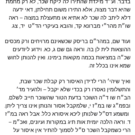
בדבר. וע״ד מילדת שהתירו לה ליקח שכר, לא רק מחמת
שהיא דבר מצוה, אלא התירו משום תחילתן, דאי ידעה
דלא ליתב לה שכר לא אתיא או מתעצלת במצוה – ראה
שו״ת מהר״י מברונא קד, והובא בעיקרי הד״ט יד, צג.
ועוד שם, במהר״ם בריסק שכשאינם מרויחים ורק מכסים
ההוצאות לית לן בה. וראה גם שם ג, כא. וידוע ליודעים
שכ״ה במציאות בכמה מקואות בימינו. ואין להנותן לחוש
שמא אינו בכלל זה.
ואיך שיהי׳ הרי לדידן האיסור רק קבלת שכר שבת,
והתשלומין נאסרו רק בכדי שלא יקבל – ולהעיר מד׳
הב״ח שו ד״ה השוכר בדעת הטור שהשוכר חייב לשלם.
ובפמ״ג שו במ״ז י, שלמקבל אסור והנותן אינו צריך ליתן.
ומשמע דס״ל שלנותן ליכא איסורא כלל. אבל ראה במ״ז
ד. וראה הלכה יומית אות תיג במקורות ועיונים, ואכ״מ –
הרי כשמקבל השכר ס״ל לסמוך להתיר אין איסור על