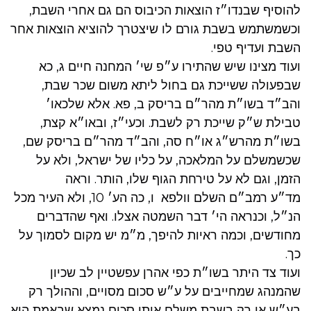
להוסיף שבנדו״ז הוצאות הכיבוס הם גם אחרי השבת,
וכשמשתמש בשבת גורם לו שיצטרך להוציא הוצאות אחר
השבת ועדיף טפי.
ועוד מצינו שיש שהתירו ע״פ שי׳ המחנה חיים ג, כא
שבפעולה ששייכת גם בחול ליתא משום שכר שבת,
והב״ד בשו״ת מהר״ם בריסק ב, פא. אלא שלכאו׳
טבילת ש״ק שייכת רק לשבת. וכעי״ז, ובאו״א קצת,
בשו״ת מהרש״ג או״ח סה, והב״ד מהר״ם בריסק שם,
שכשמשלם על המלאכה, על כליו של ישראל, ולא על
הזמן, וגם לא על טירחת הגוף שלו, הותר. וראה
מד״ע רמב״ם השלם וולפא ו, כה הע׳ 10, ולא העיר מכל
הנ״ל, וכנראה הי׳ דבר השמטה אצלו. ואף שהדברים
מחודשים, וכמה ראיות להיפך, מ״מ יש מקום לסמוך על
כך.
ועוד צד היתר בשו״ת כפי אהרן עפשטיין לב שכיון
שהמנהג שמחייבים על ע״ש סכום מסויים, וההולך רק
בע״ש או רק בשבת משלם אותו סכום נמצא שבאמת הוא