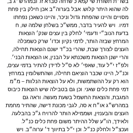
בשו״ת תשורת שי קמא כ שדחה סברא זו. ובמהרש״ג ב,
לה שהוא היתר קלוש. אבל בערוה״ב אכן חילק בין פחת
מסויים והיינו שהפחת גדול וניכר, והיינו כשאכן נפחתו
דמיו. ויש להעיר בדבר, ממש״כ בשלחן שלמה שו, ח
בדעת הנוב״י ודעמי׳ לחלק בין עצים שנק׳ הוצאות
המרחץ שבזה הותר, לדמי נקיון וכדו׳ שרק כשמכלה
העצים לצורך שבת, שהרי בכ״ד ישנם הוצאות תחילה,
והרי ישנן הוצאות משכנתא על הבנין, או הוצאות הבני׳.
ולפ״ז י״ל עוד, שאפי׳ לא ס״ל לדידן להתיר בדמי עצים,
וכנ״ל, היינו שכבר הוציאם תחילה, ושהתשלומין במרחץ
הוא רק על ההשתמשות, ולא על הוצאות הנלוות – מ״מ
דמי פחת כלים שאני. וכן גם בטבילה שיש הוצאות כיבוס
המגבת, והוצאות החשמל בשעת מעשה. וראה גם
במהרש״ג או״ח א סה, לגבי מכונת דישה, שהתיר מחמת
העצים והבענזין, ושממילא הותר להרויח ג״כ בהבלעה.
ולאידך, הו״ע שלל ההיתר משום פחת כלים כנ״ל.
ועכצ״ל ולחלק כנ״ל. וכן י״ל בתיווך ד׳ ערוה״ב. ויש