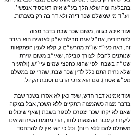
בהבלעה ומה שלא הלך בע״ש איהו דאפסיד אנפשי׳.
וע״ד מי שמשלם שכר דירה ולא דר בה רק בשבתות.
ועוד איכא בגווה, משום שכר שבת בדבר מצוה
להמתירים, את״ל שגם טבילת ש״ק לאנשים הוא בגדר
זה, ראה כעי״ז שו״ת מהרש״ם ג, קלא לענין הפתקאות
שנותנים להבלן לצורך טבילה, שאי״ב משום גזירת
שט״ה בשבת, לפי שהוא כחפצי שמים עיי״ש. (ולהעיר
שלא נחית התם כלל לדין שכר שבת, שהרי גם במשלם
מע״ש אסור). וגם הוא צרכי הרבים וטובת הקהל.
ועוד אמינא דבר חדש, שעד כאן לא אסרו בשכר שבת
בדבר מצוה כשהמצוה תתקיים ללא השכר, אבל במקוה
שאם לא יקחו שכר יצטרכו לסגור בשבת (שאף שיכולים
ליקח רק עבור ההוצאות לחוד, הרי מחמת הטירחא אינו
משתלם להם ללא ריוח). וכל כי האי אין לו להתחסד