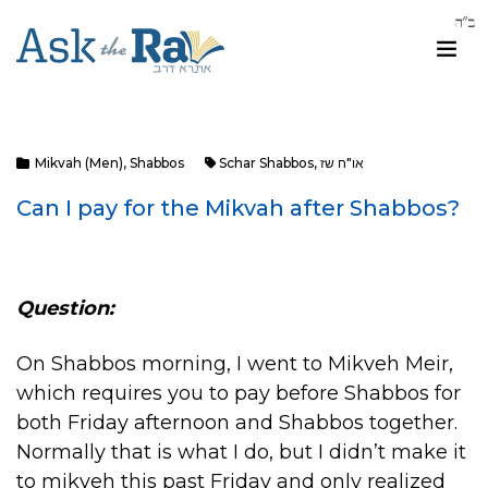
או"ח שז
,
Schar Shabbos
Shabbos
,
Mikvah (Men)
Can I pay for the Mikvah after Shabbos?
Question:
On Shabbos morning, I went to Mikveh Meir,
which requires you to pay before Shabbos for
both Friday afternoon and Shabbos together.
Normally that is what I do, but I didn’t make it
to mikveh this past Friday and only realized