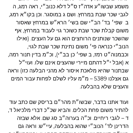
משמע שבשו״ע אדה״ז ס״ל דלא כנוב״י, ראה רמג, ה
לגבי שכר שבת במרחץ. ושם ג במוסגר. וכן בקו״א רמג,
ב שפי׳ בד׳ הב״י שם בשי׳ הרא״ש במרחץ שאסור
משום קבלת שכר שבת כשוכר גוי לעבוד במרחץ, אף
שהשכר שנותנים הרוחצים הוא גם על העצים. (ואילו
הנוב״י כנראה פי׳ משום נתינת שכר שבת לגוי,
וכבמנוה״ט רמז, ב שפי׳ כן בב״י), וכ״מ בדין תנור רמה,
א (אבל י״ל דהתם מיירי שהעצים אינם שלו. ועוי״ל
שבתנור שהיא מלאכת איסור לא מהני הבלעה כזו) וראה
גם אצלנו 5389 – מ״מ עליו לשלם לפחות עבור המים
והעצים שלא בהבלעה.
ועוד אתנו בדבר, שבשו״ת מהר״ם בריסק שם כתב עוד
להתיר משום פחת הכלים. והביא שכ״כ דברי מלכיאל ד,
ד – לגבי ריחיים. וכ״ה בערוה״ב סג שם. אלא שבזה
הדרינן לד׳ הנוב״י שהוא בהבלעה, עיי״ש. וראה גם