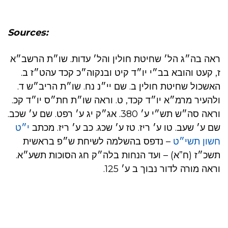
Sources:
ראה בה״ג הל׳ שחיטת חולין והל׳ עדות. שו״ת הרשב״א
ז, קעט והובא בב״י יו״ד קיט ובנקוה״כ קכד עהט״ז ב.
האשכול שחיטת חולין ב. שם יי״נ נח. שו״ת הריב״ש ד.
ולהעיר מרמ״א יו״ד קכד, ט. וראה שו״ת חת״ס יו״ד קכ.
וראה סה״ש תש״י ע׳ 380. אג״ק יג ע׳ רפט. שם ע׳ שכב.
שם ע׳ שעב. טו ע׳ ריז. טז ע׳ שכג. כב ע׳ ריז. מכתב
י״ט
חשון תשי״ט
– נדפס בהשלמה לשיחת ש״פ בראשית
תשכ״ז (ח”א) – ועד הנחות בלה״ק חג הסוכות תשע״א.
וראה מורה לדור נבוך ב ע׳ 125.