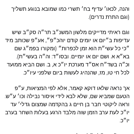
והנה, לכאו׳ עדיף בח׳ תשרי כמו שמובא בנוגע תשליך
(וגם התרת נדרים).
וגם ראיתי מדייקים מלשון המשנ״ב תר״ה סק״ב שיש
עדיפות ב״יום או יומים קודם יוהכ״פ״, אע״פ שכותב מיד
״כי כל עשי״ת הוא זמן לכפרות״ (ומקורו בפמ״ג שם
בא״א א. ושם יום או יומיים. ובסו״ד: וה״ה בעשי״ת).
וכ״ה בשד״ח אס״ד מערכת יו״כ א, ב. ושם הביא ממועד
לכל חי טו, מז, שהנהיג לעשות ביום שלפני עיו״כ.
אך נראה שלאו דוקא קאמר, אלא לפי המציאות, ע״פ
הטעם שמביא שם, שלא לבא לידי איסור נבילה וכו׳ ע״ש.
וראה ליקוטי חבר בן חיים ג בהקדמה שמצום גדלי׳ עד
יו״כ לעת ערב הזמן שוה מלבד הרגע בעלות השחר בערב
יו״כ.