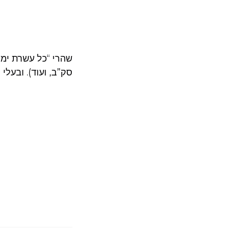
שהרי “כל עשרת ימי
סק”ב, ועוד). ובעל.