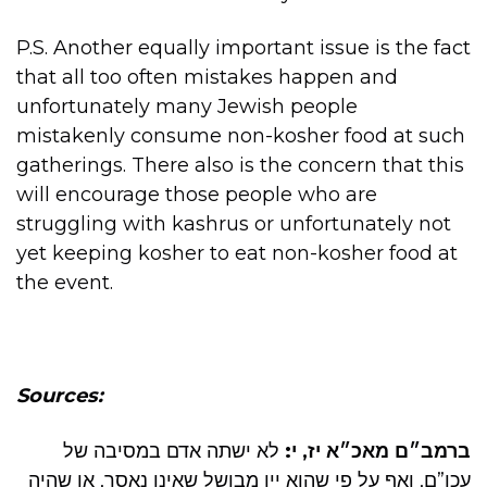
P.S. Another equally important issue is the fact
that all too often mistakes happen and
unfortunately many Jewish people
mistakenly consume non-kosher food at such
gatherings. There also is the concern that this
will encourage those people who are
struggling with kashrus or unfortunately not
yet keeping kosher to eat non-kosher food at
the event.
Sources:
ברמב״ם מאכ״א יז, י:
לא ישתה אדם במסיבה של
עכו”ם, ואף על פי שהוא יין מבושל שאינו נאסר, או שהיה