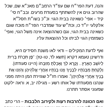
והנה, דעת הפר״ח שם עפ״ד הרמב״ם מאכ״א שם, שכל
שהרוב גוים אין להשתתף בסעודת מרעים. ובב״ח סי׳
קיד – אפי׳ כשאינה בבית הגוי. וכ״כ בשו״ת חסל״א
אלקלעי יו״ד כו, וכת״ש עוד שמדברי הפר״ח מוכח שגם
כשאינה בבית הגוי, וגם כשההוצאה אינה משל הגוי, ואפי׳
כשמזמין הגוי לביתו וכל ההוצאות עליו.
ואף לדעת המקילים – ודאי לאו משנת חסידים היא,
ודרשינן טעמא דקרא (תשא לד, טו-טז): “פֶּן תִּכְרֹת בְּרִית
לְיוֹשֵׁב הָאָרֶץ… וְקָרָא לְךָ וְאָכַלְתָּ מִזִּבְחוֹ (היינו סעודתו).
וְלָקַחְתָּ מִבְּנֹתָיו לְבָנֶיךָ וְזָנוּ בְנֹתָיו אַחֲרֵי אֱלֹהֵיהֶן וְהִזְנוּ אֶת
בָּנֶיךָ אַחֲרֵי אֱלֹהֵיהֶן”. ואמרו חז״ל שגזירת המן היתה מפני
שנהנו מסעודתו של אותו רשע – מגילה יב, א. וראה ילקוט
שמעוני אסתר תתרנו.
ואם הכוונה להרבות רעות ולקירוב הלבבות
– הרי כתב