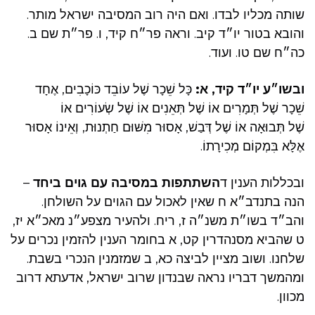
שותה מכליו לבדו. ואם היה רוב המסיבה ישראל מותר.
והובא בטור יו״ד קיב. וראה פר״ח קיד, ו. פר״ת שם ב.
כה״ח שם טו. ועוד.
ובשו״ע יו״ד קיד, א:
כָּל שֵׁכָר שֶׁל עוֹבֵד כּוֹכָבִים, אֶחָד
שֵׁכָר שֶׁל תְּמָרִים אוֹ שֶׁל תְּאֵנִים אוֹ שֶׁל שְׂעוֹרִים אוֹ
שֶׁל תְּבוּאָה אוֹ שֶׁל דְּבַשׁ, אָסוּר מִשּׁוּם חַתְנוּת, וְאֵינוֹ אָסוּר
אֶלָּא בִּמְקוֹם מְכִירָתוֹ.
ובכללות הענין ד
השתתפות במסיבה עם גוים
ביחד
–
הנה בתנדב״א ח שאין לאכול עם הגוים על השולחן.
והב״ד בשו״ת משנ״ה ז, ריח. ולהעיר מצפע״נ מאכ״א יז,
ט שהביא מסנהדרין קט, א בחומר הענין להזמין נכרים על
שלחנו. ושוב מציין לביצה כא, ב שמזמנין הנכרי בשבת.
ומהמשך דבריו נראה שבנדון שרוב ישראל, אדעתא דרוב
מכוון.