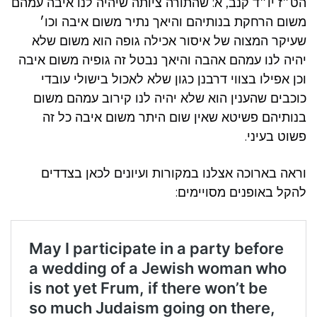
הט״ז יו״ד קנב, א: שהתורה ציותה שיהיה לנו איבה עמהם
משום הרחקת בנותיהם והיאך נתיר משום איבה וכו׳
שעיקר המצוה של איסור אכילה גופה הוא משום שלא
יהיה לנו עמהם אהבה והיאך נבטל זה גופיה משום איבה
וכן אפילו בצווי דרבנן כגון שלא לאכול בישולי עובדי
כוכבים שהענין הוא שלא יהיה לנו קירוב עמהם משום
בנותיהם פשיטא שאין שום היתר משום איבה כל זה
פשוט בעיני.
וראה בארוכה אצלנו במקורות ועיונים לכאן בצדדים
להקל באופנים מסויימים: