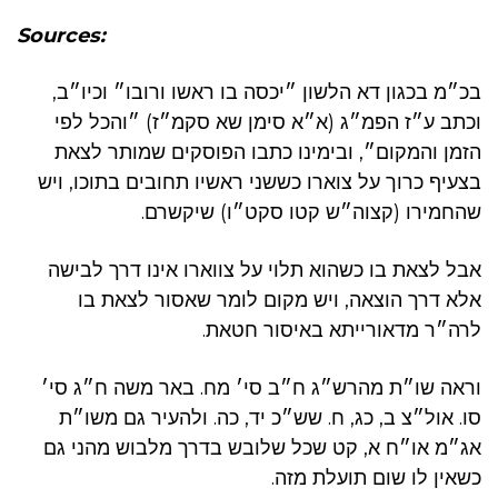
Sources:
בכ״מ בכגון דא הלשון ״יכסה בו ראשו ורובו״ וכיו״ב,
וכתב ע״ז הפמ״ג (א״א סימן שא סקמ״ז) ״והכל לפי
הזמן והמקום״, ובימינו כתבו הפוסקים שמותר לצאת
בצעיף כרוך על צוארו כששני ראשיו תחובים בתוכו, ויש
שהחמירו (קצוה״ש קטו סקט״ו) שיקשרם.
אבל לצאת בו כשהוא תלוי על צווארו אינו דרך לבישה
אלא דרך הוצאה, ויש מקום לומר שאסור לצאת בו
לרה״ר מדאורייתא באיסור חטאת.
וראה שו״ת מהרש״ג ח״ב סי׳ מח. באר משה ח״ג סי׳
סו. אול״צ ב, כג, ח. שש״כ יד, כה. ולהעיר גם משו״ת
אג״מ או״ח א, קט שכל שלובש בדרך מלבוש מהני גם
כשאין לו שום תועלת מזה.