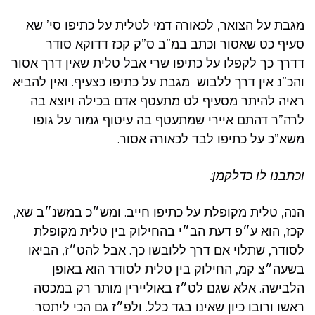
מגבת על הצואר, לכאורה דמי לטלית על כתיפו סי’ שא
סעיף כט שאסור וכתב במ”ב ס”ק קכז דדוקא סודר
דדרך כך לקפלו על כתיפו שרי אבל טלית שאין דרך אסור
והכ”נ אין דרך ללבוש מגבת על כתיפו כצעיף. ואין להביא
ראיה להיתר מסעיף לט מתעטף אדם בכילה ויוצא בה
לרה”ר דהתם איירי שמתעטף בה עיטוף גמור על גופו
משא”כ על כתיפו לבד לכאורה אסור.
וכתבנו לו כדלקמן:
הנה, טלית מקופלת על כתיפו חייב. ומש״כ במשנ״ב שא,
קכז, הוא ע״פ דעת הב״י בהחילוק בין טלית מקופלת
לסודר, שתלוי אם דרך ללובשו כך. אבל להט״ז, הביאו
בשעה״צ קמ, החילוק בין טלית לסודר הוא באופן
הלבישה. אלא שגם לט״ז באוליירין מותר רק במכסה
ראשו ורובו כיון שאינו בגד כלל. ולפ״ז גם הכי ליתסר.