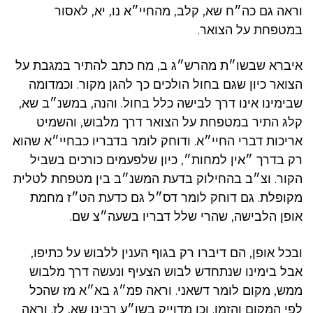
וראה גם כה״ח שא, קלב, מהחיי״א נו, יא, לאסור
במטפחת על הצואר.
איברא שבשו״ת מהרש״ג ב, מח כתב להתיר במגבת על
הצואר כיון שגם בחול הולכים כך להגן מקור. וכמדומה
שבימינו אינו דרך לבישה כלל בחול. והנה, במשנ״ב שא,
קלג התיר במטפחת על הצואר דרך מלבוש, והשמיט
אריכות דברי החיי״א. ודוחק לומר בדבריו כבחיי״א שהוא
רק בדרך ״אין למחות״, כיון שלפעמים כורכים בשביל
הקור. וצ״ב בהחילוק בדעת המשנ״ב בין מטפחת לטלית
מקופלת. גם דוחק לומר דס״ל גם כדעת הט״ז מחמת
אופן הלבישה, שהרי שלל דבריו בשעה״צ שם.
ובכל אופן, הם דיברו רק בגוף הענין ללבוש על כתיפו,
אבל בימינו שנתחדש לבוש הצעיף ונעשה דרך מלבוש
ממש, מקום לומר דשאני. וראה פמ״ג בא״א מז שהכל
לפי המקום והזמן. וכן מדוייק בשו״ע רבינו שא, לז. וראה