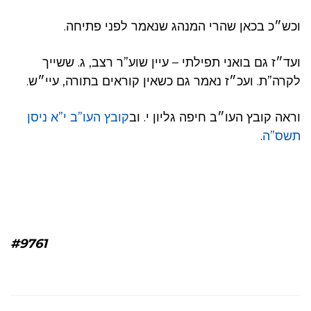
וכש״כ בכאן שהרי המנהג שנאמר לפני פתיחה.
ועד״ז גם בואני תפילתי – עיין שוע”ר רצב, ג. ששייך
לקרה”ת. ועכ״ז נאמר גם כשאין קוראים בתורה, עיי״ש.
וראה קובץ העו״ב חיפה גליון י. וב
קובץ העו”ב י”א ניסן
תשס”ה
.
#9761