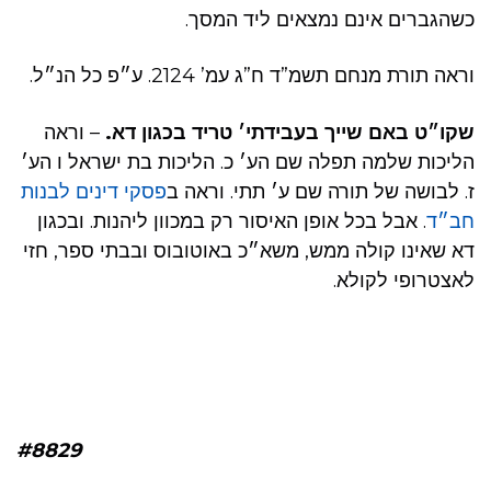
כשהגברים אינם נמצאים ליד המסך.
וראה תורת מנחם תשמ”ד ח”ג עמ’ 2124. ע״פ כל הנ״ל.
שקו״ט באם שייך בעבידתי׳ טריד בכגון דא.
– וראה
הליכות שלמה תפלה שם הע׳ כ. הליכות בת ישראל ו הע׳
ז. לבושה של תורה שם ע׳ תתי. וראה ב
פסקי דינים לבנות
חב״ד
. אבל בכל אופן האיסור רק במכוון ליהנות. ובכגון
דא שאינו קולה ממש, משא״כ באוטובוס ובבתי ספר, חזי
לאצטרופי לקולא.
#8829