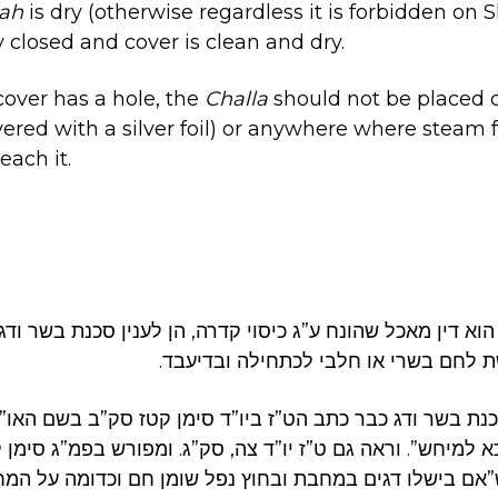
lah
is dry (otherwise regardless it is forbidden on
ly closed and cover is clean and dry.
cover has a hole, the
Challa
should not be placed d
vered with a silver foil) or anywhere where steam 
each it.
א דין מאכל שהונח ע”ג כיסוי קדרה, הן לענין סכנת בשר ודג,
שת לחם בשרי או חלבי לכתחילה ובדיעבד.
 סכנת בשר ודג כבר כתב הט”ז ביו”ד סימן קטז סק”ב בשם האו”
א למיחש”. וראה גם ט”ז יו”ד צה, סק”ג. ומפורש בפמ”ג סימן
 ש”אם בישלו דגים במחבת ובחוץ נפל שומן חם וכדומה על המ