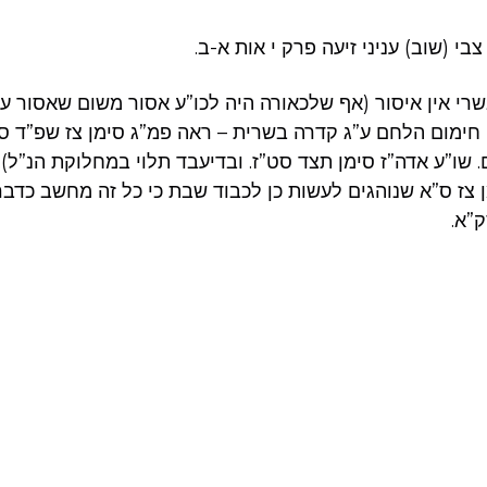
בי (שוב) עניני זיעה פרק י אות א-ב.
שרי אין איסור (אף שלכאורה היה לכו”ע אסור משום שאסור עכ
ו חימום הלחם ע”ג קדרה בשרית – ראה פמ”ג סימן צז שפ”ד ס
 שו”ע אדה”ז סימן תצד סט”ז. ובדיעבד תלוי במחלוקת הנ”ל). 
ן צז ס”א שנוהגים לעשות כן לכבוד שבת כי כל זה מחשב כדבר
”א.