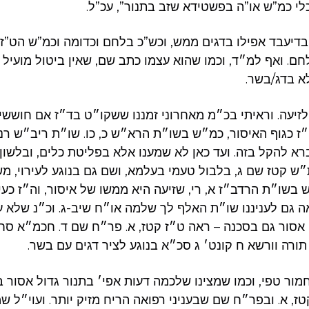
לי כמ”ש או”ה בפשטידא שזב בתנור”, עכ”ל.
 בדיעבד אפילו בדגים ממש, וכש”כ בלחם וכדומה וכמ”ש הט”ז
ם. ואף למ״ד, וכמו שהוא עצמו כתב שם, שאין ביטול מועיל 
א בדג/בשר.
לזיעה. וראיתי בכ״מ מאחרוני זמננו ששקו״ט בד״ז אם חוששי
ה״ז כגוף האיסור, כמ״ש בשו״ת הרא״ש כ, כו. שו״ת ריב״ש רנ
סברא להקל בזה. ועד כאן לא שמענו אלא בפליטת כלים, ובלש
״ש קטז שם ג, בלבול טעמי בעלמא, ושם גם בנוגע לעירוי, מ
 בשו״ת הרדב״ז א, רי, שזיעה היא ממשו של איסור, וה״ז כעיק
ה גם לעניננו שו״ת האלף לך שלמה או״ח שיב-ג. וכ״נ שלא ע
אסור גם בסכנה – ראה ט״ז קטז, א. פר״ח שם ד. חכמ״א סח, 
תורה וורשא ח קונט׳ ג סכ״א בנוגע לציר דגים עם בשר.
מור טפי, וכמו שמצינו שלכמה דעות אפי׳ בתנור גדול אסור ב
ז, א. ובפר״ח שם שבעניני רפואה הריח מזיק יותר. ועוי״ל ש