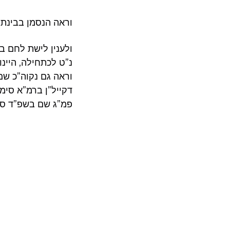
וראה הנסמן בבינת צ
ולענין לישת לחם ב
נ”ט לכתחילה, היינ
וראה גם נקוה”כ שם.
דקייל”ן ברמ”א סימ
פמ”ג שם בשפ”ד סק