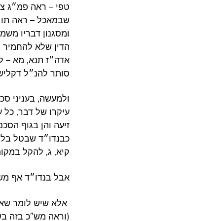
טפי – ראה פמ״ג צב
שבמאכל – ראה תו״ח
ומסגנון דבריו משמ
הדין שלא להחמיר ב
אדה״ז תנא, מא – ל
סותר להנ״ל דקליש 
ולמעשה, בעניני סכנ
עיקרו של דבר, כל ע
זיעה והן בגוף הסכ
כבנדו״ד שבטל בלחם
קיא, ג, להקל במקו
אבל בנדו״ד אף משו
אלא שיש לומר שאין
(וראה מש”כ בזה בשו