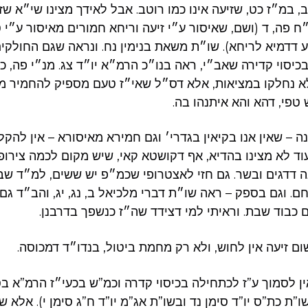
, במ״ז כט, שזיעה אינו כמו רוטב. אבל לאידך מצינו שי״א ש
 פה, ד (ושם, שאיסור ע״י זיעה וריחא חמורים מאיסור ע״י 
ע דדמיא לריחא). שו״ת משאת בנימין נח. ונראה שגם החולקי
כיסוי קדירה שאב״י, ראה בנו״כ הרמ״א יו״ד צג. מנ״י פה, כ
א נחלקו במציאות, אלא דס״ל שאי״ז טעם מספיק להחמיר מש
טפי, דהא והא איתנהו בה.
ה – שאין אנו בקיאין בגדרי׳ וגם חמירא מאיסורא – אין להקל
וד לא מצינו בהדיא, אף דקושטא קאי, שיש מקום לכמה צירופי
נה דדגים ובשר. גם חזי לאצטרופי שכמ״פ יש ששים, למ״ד שבי
. וגם בספק – ראה שו״ת דברי מלכיאל ב, נג, יג, והב״ד גם
ם כבוד שבת. וראיתי למי דצידד שה״ז כנשפך בדרבנן.
ם זיעה אין לחוש, ולא רק מחמת ביטול, בנדו״ד דמכוסה.
 לסמוך ע”ז לכתחילה בכיסוי קדרה וכמ”ש בכעי״ז הרמ”א בס
”ת כת”ס יו”ד סימן נד ובשו”ת אג”מ יו”ד ח”ג סימן י). אלא 