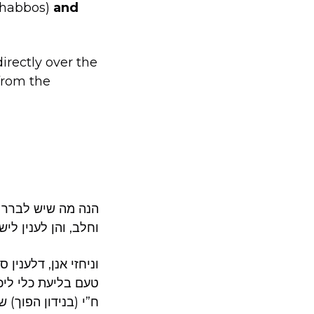
 Shabbos)
and
irectly over the
from the
הנה מה שיש לברר הו
וחלב, והן לענין לי
וניחזי אנן, דלענין
טעם בליעת כלי ליכ
ח”י (בנידון הפוך)