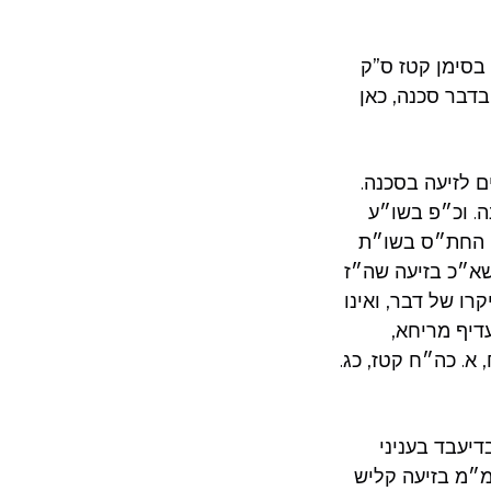
 בסימן קטז ס”ק
בדבר סכנה, כאן
ם לזיעה בסכנה.
ה. וכ״פ בשו״ע
ון החת״ס בשו״ת
שא״כ בזיעה שה״ז
רו של דבר, ואינו
דיף מריחא,
א. כה״ח קטז, כג.
דיעבד בעניני
מ״מ בזיעה קליש