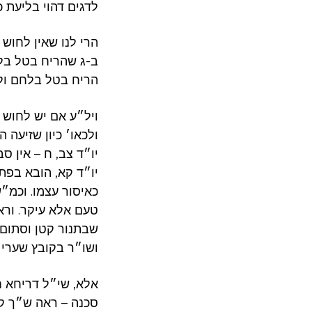
לדגים דהוי בליעת כ
הרי לנו שאין לחוש
ב-ג שהריח בטל בלח
הריח בטל בלחם ול
ויל״ע אם יש לחוש 
ולכאו׳ כיון שזיעה 
יו״ד צב, ח – אין 
יו״ד קא, הובא בפת
כאיסור עצמו. וכמ״ש
טעם אלא עיקר. ורא
שבתנור קטן וסתום 
ושו״ר בקובץ שערי 
אלא, שי״ל דריחא ח
סכנה – ראה ש״ך קט