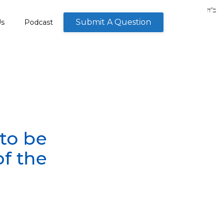
Submit A Question
Us
Podcast
 to be
of the