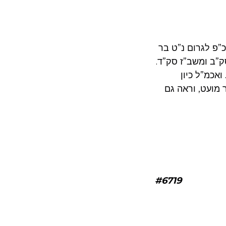
”פ לגרום נ”ט בר
ק”ב ומשב”ז סק”ד.
ואכמ”ל כיון
 מועט, וראה גם
#6719