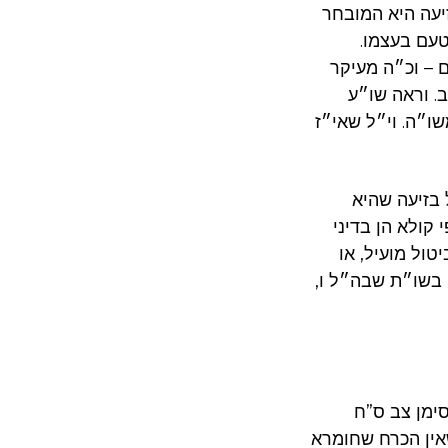
זיעה היא המובחר
טעם בעצמו.
ם – וכ״ה מעיקר
ב. וראה שו״ע
ו״ה. וי״ל שאי״ז
 בזיעה שהיא
 קולא הן בדיני
טול מועיל, או
 בשו״ת שבה״ל ו,
ימן צב ס”ח
שאין הכרח שחומרא