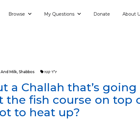
Browse
My Questions
Donate
About 
יו"ד קטז
Shabbos
,
 And Milk
ut a Challah that’s going
t the fish course on top 
ot to heat up?