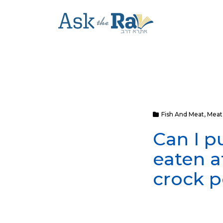
Fish And Meat
,
Meat
Can I p
eaten a
crock p