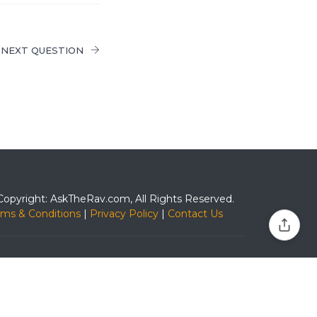
NEXT QUESTION
Copyright: AskTheRav.com, All Rights Reserved.
rms & Conditions
|
Privacy Policy
|
Contact Us