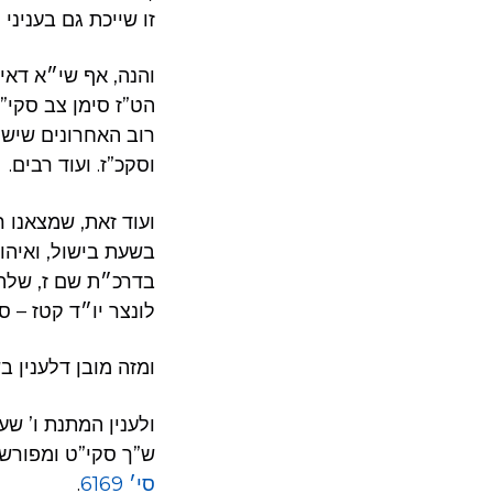
זו שייכת גם בעניני
והנה, אף שי״א דאין
הט”ז סימן צב סקי”ז
רוב האחרונים שיש 
וסקכ”ז. ועוד רבים.
ועוד זאת, שמצאנו 
בשעת בישול, ואיהו 
בדרכ״ת שם ז, שלהח
לונצר יו״ד קטז – ס
ומזה מובן דלענין ב
ולענין המתנת ו’ ש
ש”ך סקי”ט ומפורש ב
סי׳ 6169
.