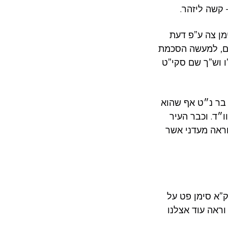
 קשה ליזהר.
מן צה ע”פ דעת
נים, למעשה הסכמת
ו וש”ך שם סקי”ט
 בר נ״ט אף שהוא
ו״ד. וכבר העיר
וראה מעדני אשר
ק”א סימן פט על
וראה עוד אצלנו