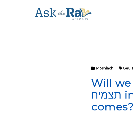
Moshiach
Geul
 צמח דוד עבדך מהרה
תצמיח in Shmone Esrei when Moshiach
comes