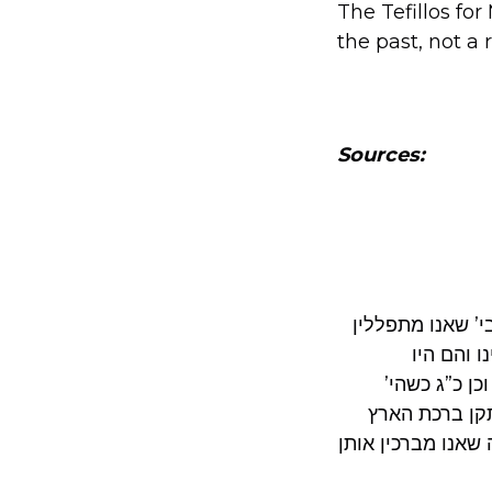
The Tefillos fo
the past, not a 
Sources:
י’ שאנו מתפללין
 והם היו
ן כ”ג כשהי’
תקן ברכת הארץ
 שאנו מברכין אותן