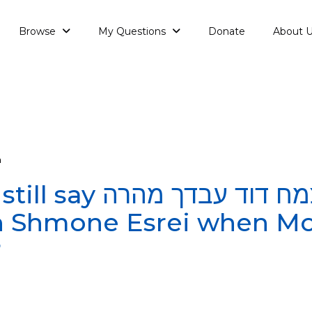
Browse
My Questions
Donate
About 
a
Will we still say את
?