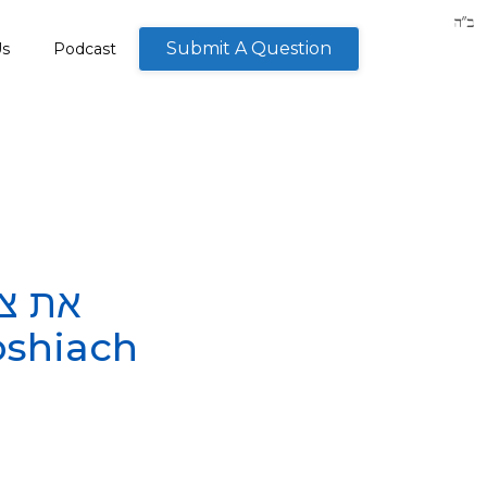
Submit A Question
Us
Podcast