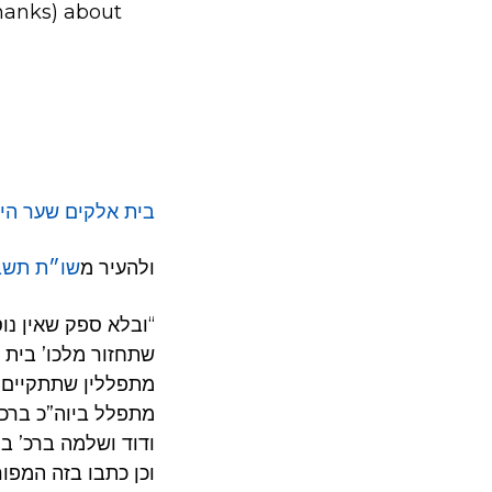
thanks) about
בית אלקים שער הי
ולהעיר מ
שו״ת תשב
“ובלא ספק שאין נו
שתחזור מלכו’ בית ד
מתפללין שתתקיים מ
מתפלל ביוה”כ ברכ’
ודוד ושלמה ברכ’ בו
וכן כתבו בזה המפור