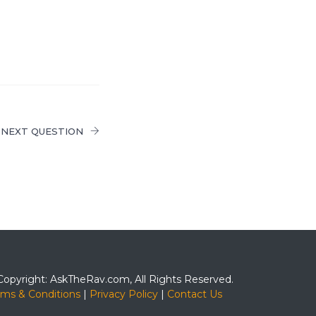
NEXT QUESTION
Copyright: AskTheRav.com, All Rights Reserved.
rms & Conditions
|
Privacy Policy
|
Contact Us