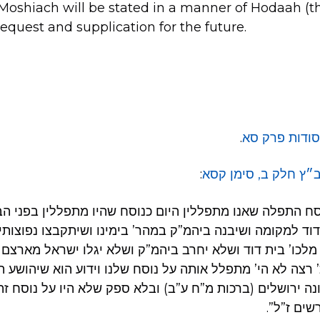
r Moshiach will be stated in a manner of Hodaah (
request and supplication for the future.
סודות פרק סא
.
״ץ חלק ב, סימן קסא
:
סח התפלה שאנו מתפללין היום כנוסח שהיו מתפללין בפני הב
וד למקומה ושיבנה ביהמ”ק במהר’ בימינו ושיתקבצו נפוצותינו
לכו’ בית דוד ושלא יחרב ביהמ”ק ושלא יגלו ישראל מארצם וכ
 רצה לא הי’ מתפלל אותה על נוסח שלנו וידוע הוא שיהושע 
נה ירושלים (ברכות מ”ח ע”ב) ובלא ספק שלא היו על נוסח זה
שים ז”ל”.