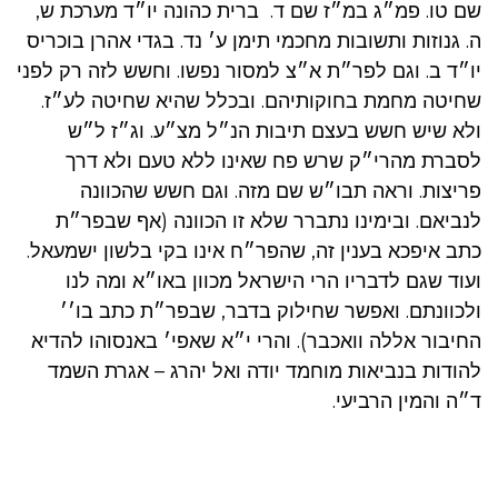
שם טו. פמ״ג במ״ז שם ד. ברית כהונה יו״ד מערכת ש,
ה. גנוזות ותשובות מחכמי תימן ע׳ נד. בגדי אהרן בוכריס
יו״ד ב. וגם לפר״ת א״צ למסור נפשו. וחשש לזה רק לפני
שחיטה מחמת בחוקותיהם. ובכלל שהיא שחיטה לע״ז.
ולא שיש חשש בעצם תיבות הנ״ל מצ״ע. וג״ז ל״ש
לסברת מהרי״ק שרש פח שאינו ללא טעם ולא דרך
פריצות. וראה תבו״ש שם מזה. וגם חשש שהכוונה
לנביאם. ובימינו נתברר שלא זו הכוונה (אף שבפר״ת
כתב איפכא בענין זה, שהפר״ח אינו בקי בלשון ישמעאל.
ועוד שגם לדבריו הרי הישראל מכוון באו״א ומה לנו
ולכוונתם. ואפשר שחילוק בדבר, שבפר״ת כתב בו׳׳
החיבור אללה וואכבר). והרי י״א שאפי׳ באנסוהו להדיא
להודות בנביאות מוחמד יודה ואל יהרג – אגרת השמד
ד״ה והמין הרביעי.