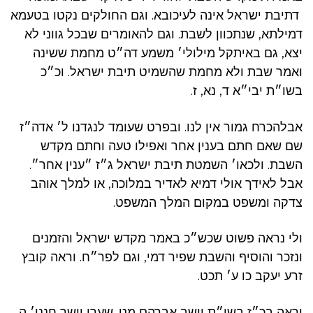
דתיבת ישראל אינה לעיכובא. וגם החולקים נקטו בטעמא
דמילתא, שנתכוון לשבת. וגם להאומרים שבכל גווני לא
יצא, גם באיתקל מילולי׳ משמע דה״ט מחמת ששינה
ואמר שבת ולא מחמת שהשמיט תיבת ישראל. וכ״כ
בשו״ת יבי״א ד, נא, ז.
אבלהכרח גמור אין לנו. ובפרט שעומד לנגדנו ל׳ אדה״ז
שם שאם חתם בענין אחר ואפילו טעה וחתם מקדש
השבת. ולכאו׳ השמטת תיבת ישראל ג״ז ״ענין אחר״.
אבל לאידך אולי דמיא לאדיר במלוכה, או למלך אוהב
צדקה ומשפט במקום המלך המשפט.
ולי נראה פשוט שכש״כ באמר מקדש ישראל והזמנים
ונזכר והוסיף והשבת שפיר דמי, וגם לפר״ח. וראה קובץ
זרע יעקב כו ע׳ תכט.
וראה בכ״ז בשו״ת וישב אברהם מט. שערי יושר חנני׳ ה,