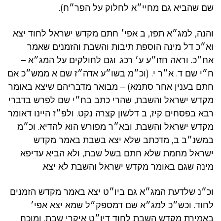
שם שהביא גם מחיי״א לחלוק על הפר״ח).
והנה, למג״א תפז, ב אפי׳ חתם מקדש ישראל לחוד יצא.
וא״כ דל מינה הוספת תיבות והשבת והזמנים שאמר
אח״כ. וראה חזו״ע ע׳ רכג. וגם לחולקים על המג״א –
ח״י שם ד. א״ר י. (וכ״מ בשו״ע אדה״ז שם א ממש״כ אם
חתם בענין אחר סתמא) – מבואר מדבריהם שיצא באומר
מקדש ישראל והשבת, שהרי כתב בח״י שם לפרש בדברי
רבא בפסחים קיז, ב דלשון קצרה נקט. ולפ״ז היינו דאומר
מקדש ישראל והשבת. ובא״ר מפורש הוא להדיא. וכ״מ
במשנ״ב ב, מדכתב שלא יצא בשבת באמר מקדש
ישראל מחמת שלא חתם בשל שבת, ולא הביא עדיפא
מינה שגם באומר מקדש ישראל והשבת לא יצא.
וכ״נ שלדעת המג״א גם ביו״ט יצא באמר מקדש הזמנים
לחוד. וכש״כ למג״א שם דמספק״ל שמא יצא אפי׳
באמירת מקדש השבת לחוד דיו״ט איקרי שבת. ומוכח