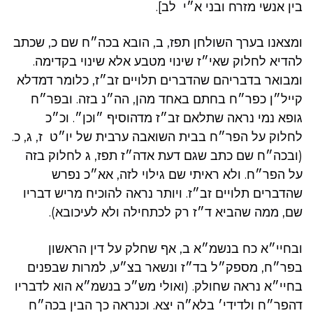
בין אנשי מזרח ובני א״י לב].
ומצאנו בערך השולחן תפז, ב, הובא בכה״ח שם כ, שכתב
להדיא לחלוק שאי״ז שינוי מטבע אלא שינוי בקדימה.
ומבואר בדבריהם שהדברים תלויים זב״ז, כלומר דמדלא
קייל״ן כפר״ח בחתם באחד מהן, הה״נ בזה. ובפר״ח
גופא נמי נראה שתלאם זב״ז מדהוסיף ״וכן״. וכ״כ
לחלוק על הפר״ח בבית השואבה ערבית של יו״ט ז, ג, כ.
(ובכה״ח שם כתב שגם דעת אדה״ז תפז, ג לחלוק בזה
על הפר״ח. ולא ראיתי שם גילוי לזה, אא״כ נפרש
שהדברים תלויים זב״ז. ויותר נראה להוכיח מריש דבריו
שם, ממה שהביא ד״ז רק לכתחילה ולא לעיכובא).
ובחיי״א כח בנשמ״א ב, אף שחלק על דין הראשון
בפר״ח, מספק״ל בד״ז ונשאר בצ״ע, למרות שבפנים
בחיי״א נראה שחולק. (ואולי מש״כ בנשמ״א הוא לדבריו
דהפר״ח ולדידי׳ בלא״ה יצא. וכנראה כך הבין בכה״ח