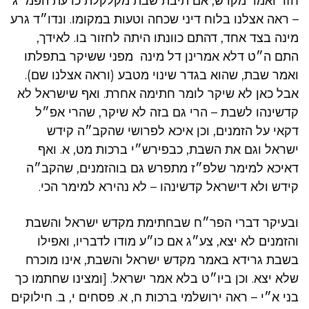
חזר ואמר מקדש, אם תיבת שבת מקלקלת כדעת הפמ״ג
– ראה אצלנו בלוח דיני שכחה וטעות במקומו. ונדו״ד גרע
מינה בצד אחד, דהתם כוונתו היתה לחזור בו. לאידך,
התם ה״ט דלא אמרינן דל מינה מפני ששיקר בתפלתו
ואמר שבת, שהוא בגדר שינוי מטבע (וראה אצלנו שם).
אבל כאן לא שיקר לומר חתימה אחרת. ואף שישראל לא
קדשינהו לשבת – הרי גם בזה לא שיקר, שהרי אפ״ל
דקאי על הזמנים, וכן איכא לפרושי שהקב״ה קידש
ישראל וגם את השבת, כבפירש״י ברכות מט, א. ואף
דאיכא למימר שלפ״ז מתפרש גם בוהזמנים, שהקב״ה
קידש ולא דישראל קדשינהו – לא נהירא למימר הכי.
ובעיקר דברי הפר״ח שבחתימת מקדש ישראל והשבת
והזמנים לא יצא, צע״ג אם כו״ע מודו לדבריו, ואפילו
בשבת גרידא באמר מקדש ישראל והשבת, אינו מוכרח
שלא יצא. וכן ביו״ט בלא אמר ישראל. [ומצינו שחתמו כך
בני א״י – ראה ירושלמי ברכות ח, א. פסחים י, ב. חילוקים