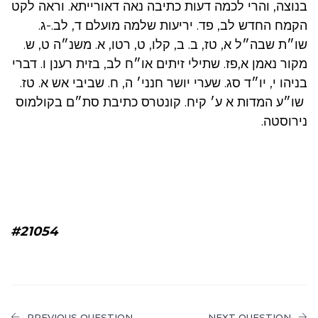
בנוצה, והרי לכמה דעות כתיבה נאה דאורייתא. וראה לקט
הקמח החדש לב, פד. יריעות שלמה מועלם ד, לב.-ג.
שו״ת שבה״ל א, טז, ב. ב, קלו, ט, רטו, א. משנ״ה ט, ש.
מקור נאמן א,פז. שתילי זיתים או״ח לב, בזית רענן ו. דברי
בניהו י, יו״ד סג. שערי יושר חנני׳ ה, ח. שביבי אש א. טז.
שו״ע המדות א ע׳ קיח. קונטרס כתיבת סת״ם בקולמוס
נירוסטה.
#21054
PREVIOUS QUESTION
NEXT QUESTION