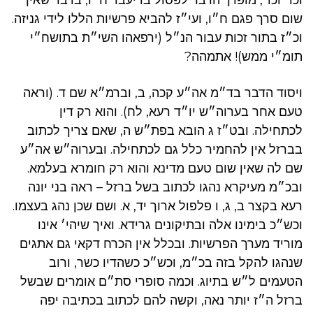
וכו׳ וכו׳, מופרך הדבר לפסול בדיעבד ח״ו, בדבר שאין
שום סרך פגם ח״ו, ועי״ז להביא פרשיות הללו לידי גניזה.
וכ״ז בתור זכות עבור הנ״ל (ירפאהו השי״ת בתושח״י
תומ״י ממש)! אתמהה?
ויסוד הדבר בד״מ אה״ע קכה, ב, וברמ״א שם ד. (וראה
טעם אחר בערוה״ש יו״ד רעא, לח). והוא רק דין
לכתחילה. ובט״ז ג הובא בפת״ש ה, שאם צריך לכתוב
בברזל אין להחמיר כלל גם לכתחילה. ובערוה״ש אה״ע
שם לה שאין שום טעם מדינא והוא רק חומרא בעלמא.
ובכ״מ מעיקרא נהגו לכתוב בשל ברזל – ראה בני יונה
רעא בקצר ב, ג, ו פלפול ארוך יד, א. ושם שכן נהג בעצמו.
וכש״כ בימינו אלה ובתיקונים גרידא. ואיך שיהי׳ אינו
מוריד מערך הפרשיות. ובכלל אין הכרח דקאי גם אתגים
שנהגו להקל בזה בכ״מ, וכש״כ כשהדיו כשר, ורוב
הטעמים ל״ש בתיוג. וכמה סופרי סת״ם אומרים שבשל
ברזל ה״ז יותר נאה, וקשה להם לכתוב בכתיבה יפה