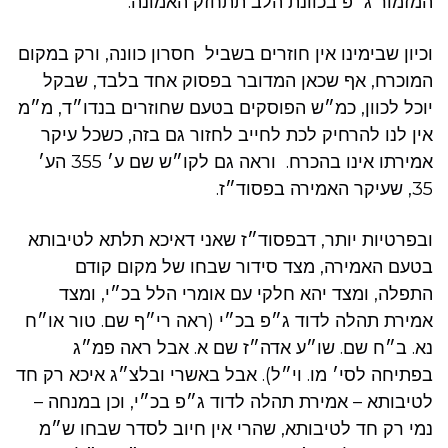
המזמור ג״פ בכוונת הלב תתחזק האמונה.
וכיון שבימינו אין חוזרים בשביל חסרון כוונה, ורק במקום
המוכרח, אף שכאן המדובר בפסוק אחד בלבד, שבקל
יוכל לכוון, כמ״ש הפוסקים בטעם שחוזרים בנדו״ד, מ״מ
אין לנו להרחיק לכת לחייב לחזור גם בזה, כשכל עיקר
אמירתו אינו בהכרח. וראה גם לקו״ש שם ע׳ 355 הע׳
35, שעיקר האמירה בפסוד״ז.
ובפרטיות יותר, דבפסוד״ז שאני דאיכא תלתא לטיבותא
בטעם האמירה, מצד סידור שבחו של מקום קודם
התפלה, ומצד יהא חלקי עם אומרי הלל בכ״י, ומצד
אמירת תהלה לדוד ג״פ בכ״י (ראה רי״ף שם. טור או״ח
נא. ב״ח שם. שו״ע אדה״ז שם א. אבל ראה פמ״ג
בפתיחה לסי׳ מו. וי״ל). אבל באשרי ובלצ״ג איכא רק חד
לטיבותא – אמירת תהלה לדוד ג״פ בכ״י, וכן במנחה –
נמי רק חד לטיבותא, שהרי אין חיוב לסדר שבחו ש״מ