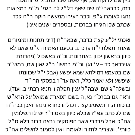
ציין שם לרוקח שכ, אף ששם שכד כתב ג״פ. והמענה
בזה, כבראבי״ה שם שאף דל״ג לה בגמ׳ מ״מ במציאות
נהגו לאומרו ג״פ. וכבר העירו ממעשה רוקח ר״ה קכד,
שכתב שכן הגיהו בברכות, ובספרים ישנים אינו).
ואכתי יל״ע קצת בדבר, שבאר״ח (דיני תחנות ומזמורים
שאחר תפלת י״ח ג) כתב בטעם האמירה ג״פ שאם לא
כיוון בראשון יכוון באחרונות. וכ״ה באשכול (מהדורת
אוירבאך כד – ע׳ נג). וכ״מ בתשו׳ ר״ג גאון שם, במש״כ
שם בטעמא דמילתא שמא יפשע (אבל י״ל שכוונתו
שיפשע ולא יאמר כלל, ראה עד״ז בפסקי הרי״ד
ובשלה״ג שם. שבה״ל ענין תפלה ז. תניא רבתי ב. ועוד).
וראה גם בברכ״י נא, ה בשם תפארת שמואל על הרא״ש
ברכות ה, ו. ומשמע קצת דכולהו כחדא נינהו. ואכן בכה״ח
שם לג כתב עפ״ז שבלא כיוון בפסוד״ז יש לו תשלומין
אח״כ. אבל מדברי שאר הפוסקים נראה ברור דלא ס״ל
כוותי׳, ושצריך לחזור ולאומרו ואין לסמוך להשלים אח״כ.