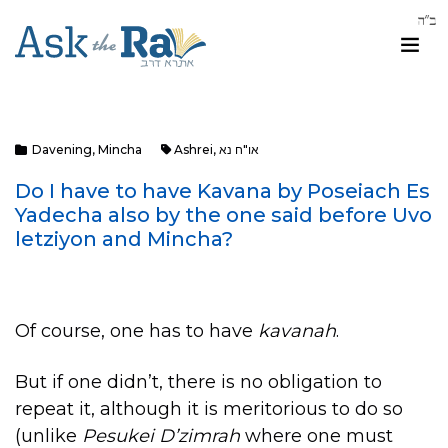
או"ח נא
,
Ashrei
Mincha
,
Davening
Do I have to have Kavana by Poseiach Es
Yadecha also by the one said before Uvo
letziyon and Mincha?
Of course, one has to have
kavanah
.
But if one didn’t, there is no obligation to
repeat it, although it is meritorious to do so
(unlike
Pesukei D’zimrah
where one must