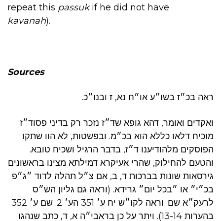
repeat this
passuk
if he did not have
kavanah
).
Sources
ראה בכ״ז בשו״ע או״ח נא, ז ובנו״כ.
ואקדים ואומר, דהא גופא שד״ז נזכר רק בדיני פסוד״ז
מוכיח דלאו כללא הוא בכ״מ. ובפשטות, לא הוו שתקו
הפוסקים מלהודיענו ד״ז, בדבר הרגיל ושכיח טובא.
והטעם להחילוק, שהרי אעיקרא דמילתא מצינו בראשונים
גירסאות שונות בברכות ד, ב, אם צ״ל תהלה לדוד ״ג״פ
בכ״י״ או ״בכל יום״ גרידא. (וראה גם גליון הש״ס
לרעק״א שם. וראה לקו״ש יח ע׳ 351 הע׳ 2. שם ע׳ 352
בהערות 13-14). ויתר על כן בראבי״ה א, ד, כתב שנהגו