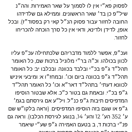
לפסוק פא״י אין לו לסמוך על שאר האמירות. והה״נ
שיל״פ כן בד׳ שאר הראשונים. וממילא גם שלדידהו
החובה לחזור עבור פסוק הנ״ל קאי רק בפסוד״ז). ובכל
אופן, לדידן ולדינא, ודאי אין כל סרך הוכחה להכריחו
לחזור.
ועכ״פ, אפשר ללמוד מדבריהם שלכתחילה עכ״פ עליו
לכוון בכולהו. וכ״ה בר״י מלוניל ברכות שם, כל האומר
תהל״ד ג״פ בכ״י ובלבד בכוונה. ובכלבו יב: כל האומר
תהל״ד ג״פ בכוונה ביום וכו׳. ובמחז״ו א: ומיבעי איניש
לכוונא דעתי׳ בתהל״ד דאר״א וכו׳ כל האומר תהל״ד
ג״פ בכ״י. ובאמת גם בטור כ״כ. אלא שבטור הוסיפו
המדפיסים תיבות ג״פ כנ״ל. ויל״ע אם גירסתם בגמ׳
ג״פ או שגם בזה הוסיפו המדפיסים. (וראה בלקו״ש שם
ע׳ 352 הע׳ 12 והע׳ 14, בנוגע לגירסת הכלבו). וראה גם
פנ״י ברכות ד, ב בטעם האמירה ג״פ שע״י שיאמר