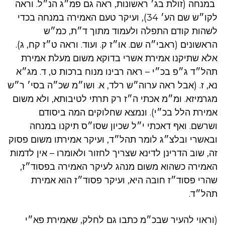
במנחה (זולת בג׳ ראשונות, ראה גם פמ״ג הנ״ל. וראה
לקו״ש שם הע׳ 34), ועיקר טעם האמירה במנחה בכדי
לשהות קודם התפלה ולעמוד מתוך ד״ת, כמ״ש
הראשונים (ראבי״ה שם. או״ז ק. ועוד. וראה ט״ז קח, ג).
אלא שתיקנו אמירת אשרי בדוקא משום מעלת אמירת
תהל״ד ג״פ בכ״י – ראה רבינו מנוח ברכות ט, ד. מג״א
נא, ז. (אבל ראה ערוה״ש רלד, א. ושו״מ שכ״ה בסי׳ ר״ש
מגרמיזא. ומ״מ אכתי ה״ז רק תרתי לטיבותא, ולא משום
אמירת הלל בכ״י). ונמצא שחלוקים המה ביסודם
ושרשם. ואף דאכתי י״ל שכיון שסו״ס תיקנו במנחה
ובאשרי ובלצ״ג לומר תהל״ד, ועיקר אמירתו משום פסוק
זה, שוב הדרינן לדינא שצריך לחזור ולאומרו – אין לדמות
האמירה כשהוא משום מנהג לעיקר האמירה בפסוד״ז,
שהרי פסוד״ז חובה היא, ועיקר פסוד״ז הוא אמירת
תהל״ד.
(וראוי להעיר שבכ״מ כתבו גם לחלק, שאמירת פא״י