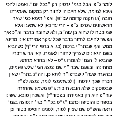
לומר ג״פ, אבל בגמ׳ גרסינן רק ״בכל יום״. ואמטו להכי
איכא למימר, שלא חייבוהו לחזור רק במקום שאמירתו
חובה (או תקנה קדומה עכ״פ). ואפי׳ תימא כגי׳ שאר
הראשונים שגרסו ג״פ – הרי עד כאן לא שמענו אלא
שמובטח לו שהוא בן עוה״ב, ולא שחובה בדבר. וא״כ איך
אפשר לחייבו לחזור בדבר שכל עיקר אמירתו אינו מדינא
ממש. ואף שבתר״י ברכות (כג, א בדפי הרי״ף) כשהביא
בשם הגאונים שצריך לחזור ולאומרו, קאי אריש דבריו
שהביא ל׳ הגמ׳ לאומרו ג״פ – לאו בחדא מחתא
מחתינהו. ובשגם שברי״ף שם נמצא הגי׳ שלש פעמים,
ובהערה שעה״ג שבדפו״ר ליתא כן. והה״נ בתר״י שאין
הכרח שכך גירסתו. (ולכשתימצי לומר, נמצא לפ״ז
שבפוסקים שלא הובא תיבות ג״פ משמע שהחזרה
עוה״פ היא רק באמירתו בפסוד״ז). ואשכחן טובא, ששינו
בספרים והוסיפו וכתבו ״ג״פ בכ״י״ כגי׳ הנפוצה בגמ׳
(ראה גהש״ס שם שציין לטור, ולפנינו הוסיפו בטור. וכן