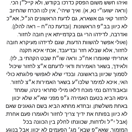
ואיהו חשש משום הפסק כדרכו בקודש, ולא קייל״ן הכי.
(וראה ישועו״י נא, א). ואיך שיהי׳, אין לנו הכרח שהחיוב
לחזור קאי גם אשארא, גם לדעת הראשונים הנ״ל, אא״כ
לא כיוון בב״פ הראשונות. (ובדעת כה״ח – ראה להלן).
ואדרבה, לדידהו הרי גם בקדמייתא אין חובה לחזור.
(ואולי אפשר להשוות הדעות, שגם לדידהו מעיקרא חובה
לחזור, אלא שבלא חזר ובדיעבד, אכתי איכא תקנה
אחריתי שאומרו אח״כ. וראה שו״ת שבט הקהתי ב, לז).
ולאידך, בשאר האמירות ודאי לדעתם א״צ לחזור שיכול
לסמוך שכיוון בראשונה. ובכדי שלא לאפושי פלוגתא כולי
האי, איכא למימר שלכו״ע בשאר האמירות א״צ לחזור.
ובאבודרהם נמי מוכח דלאו מילי סתראי נינהו, שמחד
גיסא הביא בטעם האמירה ג״פ מפני שא״א שלא יכוון
באחת משלשתן. ובחדא מחתא הביא בשם הגאונים שאם
לא כיוון בפותח את ידיך צריך לחזור ולאומרו פעם אחרת.
(אבל י״ל ולדחות, שכוונתו לחלק בין הכוונה בכל
המזמור, שאא״פ שבא׳ מג׳ הפעמים לא יכוון. אבל בנוגע