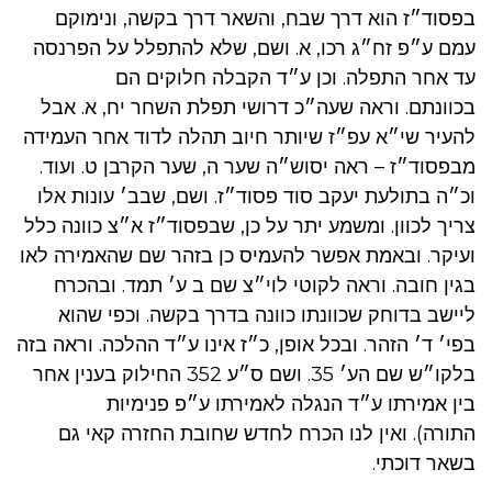
בפסוד״ז הוא דרך שבח, והשאר דרך בקשה, ונימוקם
עמם ע״פ זח״ג רכו, א. ושם, שלא להתפלל על הפרנסה
עד אחר התפלה. וכן ע״ד הקבלה חלוקים הם
בכוונתם. וראה שעה״כ דרושי תפלת השחר יח, א. אבל
להעיר שי״א עפ״ז שיותר חיוב תהלה לדוד אחר העמידה
מבפסוד״ז – ראה יסוש״ה שער ה, שער הקרבן ט. ועוד.
וכ״ה בתולעת יעקב סוד פסוד״ז. ושם, שבב׳ עונות אלו
צריך לכוון. ומשמע יתר על כן, שבפסוד״ז א״צ כוונה כלל
ועיקר. ובאמת אפשר להעמיס כן בזהר שם שהאמירה לאו
בגין חובה. וראה לקוטי לוי״צ שם ב ע׳ תמד. ובהכרח
ליישב בדוחק שכוונתו כוונה בדרך בקשה. וכפי שהוא
בפי׳ ד׳ הזהר. ובכל אופן, כ״ז אינו ע״ד ההלכה. וראה בזה
בלקו״ש שם הע׳ 35. ושם ס״ע 352 החילוק בענין אחר
בין אמירתו ע״ד הנגלה לאמירתו ע״פ פנימיות
התורה). ואין לנו הכרח לחדש שחובת החזרה קאי גם
בשאר דוכתי.