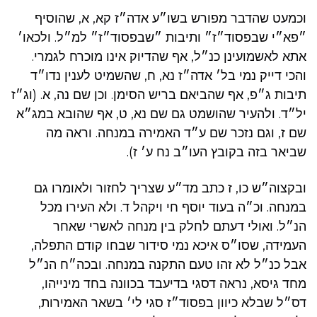
וכמעט שהדבר מפורש בשו״ע אדה״ז קא, א, שהוסיף
״פא״י שבפסוד״ז״ ותיבות ״שבפסוד״ז״ למ״ל. ולכאו׳
אתא לאשמועינן כנ״ל, אף שהדיוק אינו מוכרח לגמרי.
והכי דייק נמי בל׳ אדה״ז נא, ח, שהשמיט לענין נדו״ד
תיבות ג״פ, אף שהביאם בריש הסימן. וכן שם נה, א. (וג״ז
יל״ד. ולהעיר שהושמט גם שם נא, ט, אף שהובא במג״א
שם ז, וגם נזכר שם ע״ד האמירה במנחה. וראה מה
שביאר בזה בקובץ העו״ב נח ע׳ ז).
ובקצוה״ש כו, ז כתב מד״ע שצריך לחזור ולאומרו גם
במנחה. וכ״ה בעוד יוסף חי ויקהל ד. ולא העירו מכל
הנ״ל. ואולי דעתם לחלק בין מנחה לאשרי שאחר
העמידה, שסו״ס איכא נמי סידור שבחו קודם התפלה,
אבל כנ״ל לא זהו טעם התקנה במנחה. ובכה״ח הנ״ל
מחד גיסא, נראה דסגי בדיעבד בכוונה בחד מינייהו,
דס״ל שבלא כיוון בפסוד״ז סגי לי׳ בשאר האמירות,