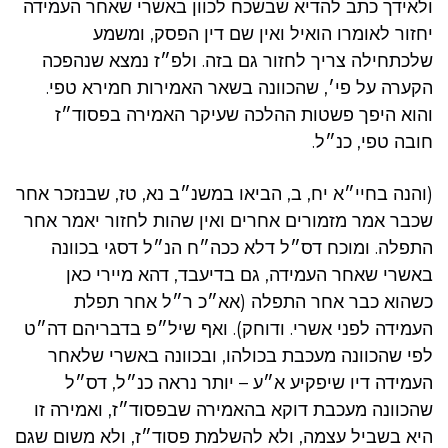
ולאידך כתב להדיא שבשכח לכוון באשרי שאחר העמידה
יחזור לאומרו הואיל ואין שם דין הפסק, ומשמע
שלכתחילה צריך לחזור גם בזה. ולפ״ז נמצא שנהפכה
הקערה על פי׳, שהכוונה בשאר האמירות חמירא טפי.
והוא היפך פשטות ההלכה שעיקר האמירה בפסוד״ז
חובה טפי, כנ״ל.
(והנה בחיי״א יח, ב, הביאו במשנ״ב נא, טז, שבנזכר אחר
שכבר אמר מזמורים אחרים ואין שהות לחזור יאמר אחר
התפלה. ומוכח דס״ל דלא ככה״ח הנ״ל דסגי בכוונה
באשרי שאחר העמידה, גם בדיעבד, דהא מיירי כאן
כשהוא כבר אחר התפלה (אא״כ ר״ל אחר תפלת
העמידה לפני אשרי. ודוחק). ואף שיל״פ בדבריהם דה״ט
לפי שהכוונה מעכבת בכולהו, ובכוונה באשרי שלאחר
העמידה דיו שיפקיע א״ע – יותר נראה כנ״ל, דס״ל
שהכוונה מעכבת דוקא בהאמירה שבפסוד״ז, ואמירה זו
היא בשביל עצמה, ולא להשלמת פסוד״ז, ולא משום שגם