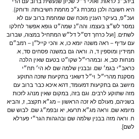
ביהכ״נ לראות. ואולי ר״ל שכיון שנעשית ברוב עם הרי
היא חשובה ולכן נמכרת ג״כ מחמת חשיבותה. ודוחק).
ועכ״פ, בעיקר הענין מוכח שם שמחמת ברוב עם לא
נמסר לש״צ בעצמו. והה״נ שמה״ט גופא אפשר לחלקו
לשתים. [ועל כרחך דס״ל דל״ש המתחיל במצוה, שברוב
עם עדיף – ראה משנה יומא כו, א. והכי קייל״ן – רמב״ם
תמידין ומוספין ד, ה. וראה גם במשנה פסחים סד, א.
מנחות סב, א. ובמהרי״ל שקו״ט בטעם שאין הלכה
כראב״י בגמ׳ שם. ובבנין שלמה שם לא הי׳ תח״י
מסקנת מהרי״ל. וי״ל דשאני בתקיעות שזכה התוקע
מיושב גם בתקיעות דמעומד, דהא איכא כבר ברוב עם
מזה שתוקע לרבים. וגם בזה, במקום שאין מנהג לזכות
בשניהם, מעולם לא זכה הראשון – מג״א תקצב, ז, והביא
מיומא שם. וראה מג״א תרעא, יא ובפמ״ג שם. לבוש שם
ח. וראה מזה בבנין שלמה שם ובהגהות הגר״י פערלא
לשם].