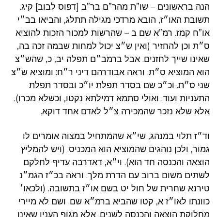
הנה בראשונים – שו”ת מהר”ם בר”ב [דפוס לבוב] קיג.
תשובת האו״ז, הובא מרדכי מגילה תתלג, והביאו בב״י
או”ח קמז. רמ”א שם ב – שהרשות למכור הזכות להוציא
ס״ת וכן להחזיר (ואין ש״צ יכול למחות שבמה זכה בה,
שאינו שייך לחזנים. אבל ברמב״ם תפלה יב, כ, שהש״צ
הוא המוציא ס״ת. וראה אבודרהם דיני ר״ח: ומוציא ש״צ
שני ס״ת. וכ״כ שם בסדר תפלת יו״כ ובסדר תפלת
התעניות ועוד. ואולי סתמא דמילתא נקטו, וכשלא מכרו).
אלא שלא נזכר שהמכירה צ״ל לאדם אחד דוקא.
וד״ז תלוי במנהג, שי״א שהמתחיל במצוה אומרים לו
גמור, ולכן נוהגים שהמוציא הוא המכניס. (ויש להמליץ
הוצאה והכנסה חד הוא). וי״א, דאדרבה עדיף לחלקם
לשתים משום ברוב עם הדרת מלך. וראה בכ״ז הגמ״נ
טירנא שחרית של חול יט בשם או״ז בתשובה. (ולכאו׳
כוונתו לאו״ז א, קטו שהביא ברמ״א שם. ושם לא מיירי
מחלוקת הוצאה והכנסה לשנים. אלא מגוף הענין שאינו