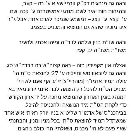
וראה גם מנהגים דק״ק וורמיישא א ע׳ רה – קעב,
ובהגהות חות יאיר לשם. מנהגי אמשטרדם ע׳ קכה. שם
ע׳ קצא. ע׳ קצג – דמשמע שנמכר לאדם אחד. אבל ג״ז
אינו מוכיח שהוא גם המוציא והמכניס בעצמו.
וראה שו״ת בנין שלמה לז ד״ה ומיהו אכתי. ולהעיר
משו״ת משנ״ה יב, קעז.
ואצלנו אין מקפידין בזה – ראה קצוה״ש כה בבדה״ש סג.
וראה גם ליובאוויטש וחייליה ע׳ 27: להוצאת ס״ת הי׳
עולה תמיד אדמו”ר [מוהריי”צ] זי”ע. אף פעם לא הי׳
מכניס הס״ת להיכל רק הוצאה לבד. אינני יודע מאין בא
המנהג בזמן האחרון שהמוציא מחכה על יד ארון הקודש
כדי לקחת הס״ת מיד הנושאה ולהכניסה להיכל.
בביהכנ״ס של אדמו”ר שליט”א בניו-יורק ראיתי איש אחד
שמשתדל תמיד להוצאת ס״ת בכל מנין ומנין, והבחנתי
שאף פעם לא הי׳ מכניס, ושאלתיו הרי כולם נוהגים