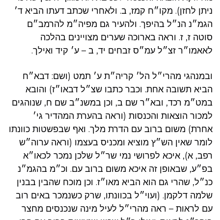
ניתן לחזן). מקו״ח קמז, ב. ולאחרי שכתב דעתו הביא ד׳
הגמ״נ הנ״ל בהיפך. ולהעיר גם מפיה״מ להרמב״ם
סוטה ז, ז. וראה בארוכה שערים מצויינים בהלכה
לאאמו״ר זצ״ל עמ״ס זבחים יד, ב – ע׳ קיד ואילך.
ובמנהגי מהרי״ל הל׳ קריה״ת ע׳ תמט (ושם: דבא״ח
הביא תשובה אחת. וכבר כתבו שצ״ל דבאו״ז) והובא
במט״מ רכד, ובא״ר שם ב, וכן במשנ״ב שם ח, שנוהגים
למכור הוצאות והכנסות (וראה בהערת המהדיר גי׳
אחרת) משום ברוב עם הדרת מלך. ואף שבפשטות כוונתו
לומר שאין הש״ץ מוציא ומכניס בעצמו (וראה ערוה״ש
רפב, א), איכא לפרושי נמי שר״ל שלכן נמכר לכאו״א
בפ״ע, שבאופן זה איכא משום ברוב עם. וכ״מ בהגמ״נ
כנ״ל, שהרי גם הוא הביא מאו״ז. וכן מוכח שהבין בבנין
שלמה דלקמן. (ועוי״ל בכוונתו, שרק כשנמכר באים רוב
עם לראות – ראה מהרי״ל לעיל מינה שנכנסים מחצר