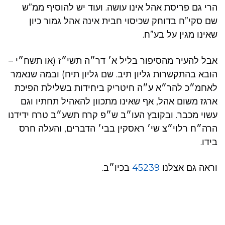
הרי גם פריסת אהל אינו עושה. ועוד יש להוסיף ממ”ש
שם סקי”ח בדוחק שכיסוי חבית אינה אהל גמור כיון
שאינו מגין על בע”ח.
אבל להעיר מהסיפור בליל א׳ דר״ה תשי״ז (או תשח״י –
הובא בהתקשרות גליון תיב. שם גליון תיח) ובמה שנאמר
לאחמ״כ להר״א ע״ה חיטריק ביחידות בשלילת הפיכת
ארגז משום אהל, אף שאינו מתכוון להאהיל תחתיו וגם
עשוי מכבר. ובקובץ העו״ב ש״פ קרח תשע״ב טרח ידידנו
הרה״ח רלוי״צ שי׳ ראסקין בבי׳ הדברים, והעלה חרס
בידו.
וראה גם אצלנו
45239
בכיו״ב.