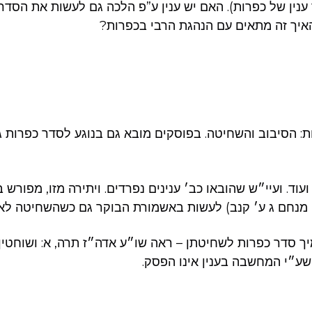
 ענין של כפרות). האם יש ענין ע”פ הלכה גם לעשות את הסדר
איך זה מתאים עם הנהגת הרבי בכפרות?
ות: הסיבוב והשחיטה. בפוסקים מובא גם בנוגע לסדר כפרות 
עוד. ועיי״ש שהובאו כב׳ ענינים נפרדים. ויתירה מזו, מפורש
מנחם ג ע׳ קנב) לעשות באשמורת הבוקר גם כשהשחיטה לאח
יך סדר כפרות לשחיטתן – ראה שו״ע אדה״ז תרה, א: ושוחטין
ע״י המחשבה בענין אינו הפסק.