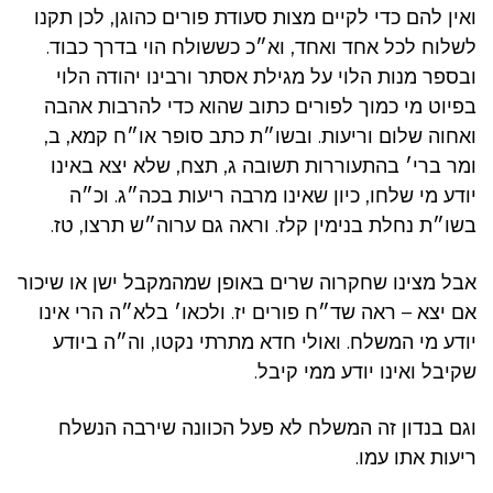
ואין להם כדי לקיים מצות סעודת פורים כהוגן, לכן תקנו
לשלוח לכל אחד ואחד, וא״כ כששולח הוי בדרך כבוד.
ובספר מנות הלוי על מגילת אסתר ורבינו יהודה הלוי
בפיוט מי כמוך לפורים כתוב שהוא כדי להרבות אהבה
ואחוה שלום וריעות. ובשו״ת כתב סופר או״ח קמא, ב,
ומר ברי׳ בהתעוררות תשובה ג, תצח, שלא יצא באינו
יודע מי שלחו, כיון שאינו מרבה ריעות בכה״ג. וכ״ה
בשו״ת נחלת בנימין קלז. וראה גם ערוה״ש תרצו, טז.
אבל מצינו שחקרוה שרים באופן שמהמקבל ישן או שיכור
אם יצא – ראה שד״ח פורים יז. ולכאו׳ בלא״ה הרי אינו
יודע מי המשלח. ואולי חדא מתרתי נקטו, וה״ה ביודע
שקיבל ואינו יודע ממי קיבל.
וגם בנדון זה המשלח לא פעל הכוונה שירבה הנשלח
ריעות אתו עמו.