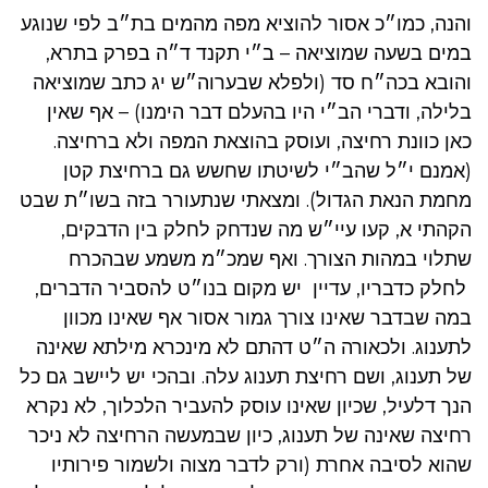
והנה, כמו״כ אסור להוציא מפה מהמים בת״ב לפי שנוגע
במים בשעה שמוציאה – ב״י תקנד ד״ה בפרק בתרא,
והובא בכה״ח סד (ולפלא שבערוה״ש יג כתב שמוציאה
בלילה, ודברי הב״י היו בהעלם דבר הימנו) – אף שאין
כאן כוונת רחיצה, ועוסק בהוצאת המפה ולא ברחיצה.
(אמנם י״ל שהב״י לשיטתו שחשש גם ברחיצת קטן
מחמת הנאת הגדול). ומצאתי שנתעורר בזה בשו״ת שבט
הקהתי א, קעו עיי״ש מה שנדחק לחלק בין הדבקים,
שתלוי במהות הצורך. ואף שמכ״מ משמע שבהכרח
לחלק כדבריו, עדיין יש מקום בנו״ט להסביר הדברים,
במה שבדבר שאינו צורך גמור אסור אף שאינו מכוון
לתענוג. ולכאורה ה״ט דהתם לא מינכרא מילתא שאינה
של תענוג, ושם רחיצת תענוג עלה. ובהכי יש ליישב גם כל
הנך דלעיל, שכיון שאינו עוסק להעביר הלכלוך, לא נקרא
רחיצה שאינה של תענוג, כיון שבמעשה הרחיצה לא ניכר
שהוא לסיבה אחרת (ורק לדבר מצוה ולשמור פירותיו