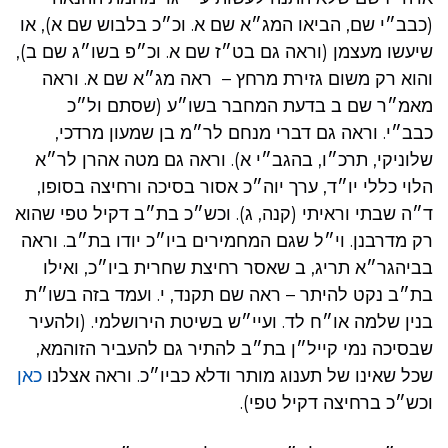
(כבב״י שם, הביאו המג״א שם א. וכ״כ בלבוש שם א), או
שיעשו מעצמן (וראה גם בט״ז שם א. וכ״פ בשו״ג שם ב),
והוא רק משום גזירת מרחץ – ראה מג״א שם א. וראה
מאמ״ר שם ב בדעת המחבר בשו״ע (שסתם ול״כ
כבב״י. וראה גם דברי מנחם לר״מ בן שמעון מרדכי,
שלוניקי, תרכ״ו, בהגב״י א). וראה גם מטה אהרן לר״א
הלוי כללי יו״ד, ערך יוה״כ אסור בסיכה ורחיצה בסופו,
ד״ה שבתי וראיתי (קנה, ג). וכש״כ בת״ב דקיל טפי שהוא
רק מדרבנן. וי״ל שגם המחמירים ביו״כ יודו בת״ב. וראה
בביהגר״א תריג, ב שאסר רחיצת שחרית ביו״כ, ואילו
בת״ב נקט להיתר – ראה שם תקנד, י. ועמד בזה בשו״ת
בנין שלמה או״ח לד. ועיי״ש בשיטת הירושלמי. (ולהעיר
שבסיכה נמי קייל״ן בת״ב להתיר גם להעביר הזוהמא,
שכל שאינו של תענוג מותר ודלא כביו״כ. וראה אצלנו
כאן
וכש״כ ברחיצה דקיל טפי).