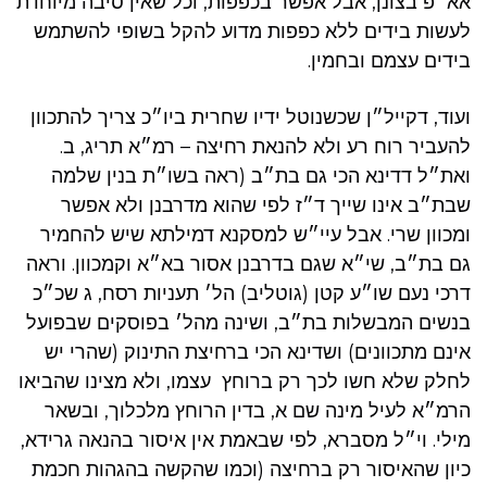
אא״פ בצונן, אבל אפשר בכפפות, וכל שאין סיבה מיוחדת
לעשות בידים ללא כפפות מדוע להקל בשופי להשתמש
בידים עצמם ובחמין.
ועוד, דקייל״ן שכשנוטל ידיו שחרית ביו״כ צריך להתכוון
להעביר רוח רע ולא להנאת רחיצה – רמ״א תריג, ב.
ואת״ל דדינא הכי גם בת״ב (ראה בשו״ת בנין שלמה
שבת״ב אינו שייך ד״ז לפי שהוא מדרבנן ולא אפשר
ומכוון שרי. אבל עיי״ש למסקנא דמילתא שיש להחמיר
גם בת״ב, שי״א שגם בדרבנן אסור בא״א וקמכוון. וראה
דרכי נעם שו״ע קטן (גוטליב) הל׳ תעניות רסח, ג שכ״כ
בנשים המבשלות בת״ב, ושינה מהל׳ בפוסקים שבפועל
אינם מתכוונים) ושדינא הכי ברחיצת התינוק (שהרי יש
לחלק שלא חשו לכך רק ברוחץ עצמו, ולא מצינו שהביאו
הרמ״א לעיל מינה שם א, בדין הרוחץ מלכלוך, ובשאר
מילי. וי״ל מסברא, לפי שבאמת אין איסור בהנאה גרידא,
כיון שהאיסור רק ברחיצה (וכמו שהקשה בהגהות חכמת