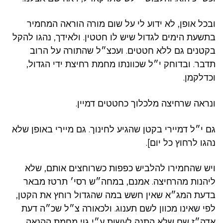
ובכל אופן, לא ידוע לי על שום מורה הוראה המחמיר
בתשעת הימים לגדול שיש לו חטטין. ולאידך, נהגו להקל
בקטנים גם ללא חטטים. ועכצ״ל שהתורה על הרוב
תדבר. ובדוחק י״ל שכוונתו מחמת רחיצת ידי הגדול,
וכדלקמן.
ונראה שרחיצה מלכלוך כחטטים דמיין.
גם י״ל דמיירי בקטן שהגיע לחינוך. גם מיירי באופן שלא
נהגו לרחוץ כל יום].
ויש שהחמירו להלביש כפפות כשרוחצים אותם, שלא
ליהנות מהרחיצה. אמנם, במחה״ש רסי׳ תרטז מבאר
בדעת המג״א שאין חשש במה שהגדול רוחץ את הקטן,
לפי שאינו מכוון לשם תענוג. ולכאורה צ״ל שכ״ה דעת
אדה״ז שם שלא התנה לעשות ע״י גוי מחמת ההנאה