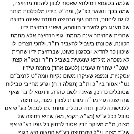
שלמה בטעמא דמילתא שאסור לכוון ליהנות מרחיצה,
שמה בכך. ונשאר בצ״ע), ומה״ט בידיו מלוכלכות מותר
לו גם ליהנות, דהתם גוף הרחיצה מותרת שאינה רחיצה
של תענוג רק להעביר הזוהמא, ושאני ברחיצת ידיו
שחרית שההיתר אינה מחמת גוף הרחיצה אלא מחמת
הכוונה, שכוונתו בשביל להעביר רו״ר, ולהכי הצריכו לו
שיכוון כך להדיא. ובסגנון פשוט, שברחיצת ידיו שחרית
לא מוכחא מילתא שנעשית בשביל רו״ר. ובאו״א קצת,
שנט״י שחרית שענינו (לטעם אחד) מחמת שידיו
עסקניות, ונמצא שעיקרו משום נקיות (ומה״ט לרמב״ם
נט״י אסור ביו״כ ות״ב (תפלה ז, ח) וגרע מחייבי טבילות
שטובלים כדרכן, שאינה לשם טהרה. ודוגמא לדבר שאף
שרחיצת הגוף מר״ח מותרת לצורך מצוה, כרחיצה
ללבישת הליבון, ונדה טובלת. ומותר גם לטבול בע״ש אם
טובל בכל ע״ש (מג״א תקנא, מא) שהיא רחיצה של
מצוה, מ״מ מעיקר הדין אסור לרחוץ כל גופו בע״ש אף
שג״ז מצוה. וי״ל שהרחיצה בע״ש המצוה היא בגוף