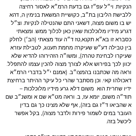
הנקיות. וי״ל עפ״ז גם בדעת הרמ״א לאסור רחיצה
ללבישת הליבון בת״ב, כקושיית המשאת בנימין ה, דהא
יש בו משום מצוה, דשאני התם שהנטילה לנקיות. וצ״ל
דגרע מידיו מלוכלכות שאין כאן לכלוך ממש. ומצאתי
כסברא זו בא״א תקנא,טז ד״ה עוד מצאתי (הב׳) לחלק
בין טבילה דע״ש שעיקרה מחמת תענוג, לטבילת עזרא
שעיקרו לבחינת טהרה), ומשו״ה הזהירוהו להדיא שלא
יכוון לכך בפירוש אלא לצורך מצוה להכין עצמו להתפלל.
וראה מה שכתבנו בהמצו״ב. (אמנם י״ל בדברי הרמ״א
דאכולהו קאי. וכן מסתבר שהרי כל עיקר ההיתר ברחיצת
ידיו שחרית הוא משום דלא גרע מידיו מלוכלכות –
תוד״ה משום, יומא עז, ב. וראה מט״א שם א ומשנ״ב שם
א שהביאו ד״ז גם בזה), אף שלא מצינו כך גם בדין
העובר במים לשמור פירות ולדבר מצוה), בקל אפשר
ליכשל בזה.