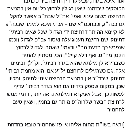
ועוד איכא בגווה, שבעיקר דין רחיצה ביו״כ כתבו
הפוסקים שבזמננו שאין רגילין לרחוץ כל יום אין במניעת
הרחיצה משום עינוי. ואפי׳ את״ל שבת״ב אפשר להקל
גם בכה״ג, וכבחכמ״א שם – אכתי איכא למימר שבכה״ג
לא קיימא ההיתר דרחיצת ידי הגדול, שכל שאינו רביתי׳
דתינוק, שם רחיצת תענוג עלה ואסור עכ״פ לגדול (וכמו
שנפרש כך בדעת הב״י ודעמי׳ שאסרו לגדול לרחוץ
הקטן מה״ט. ואף דלא קייל״ן הכי, מסתיין להתיר
כשברירא לן מילתא שהוא בגדר רביתי׳. וק״ל). ובימינו
אלה, גם כשרגילים לרוחצם יל״ע אם הוא מחמת רביתי׳
דתינוק, שבד״כ אין במניעת הרחיצה עינוי לתינוק. ומכיון
שכן, במקום שספק בידינו אם הוא בגדר רביתי׳ עדיף
לעשות כך. אבל אעיקרא דמילתא נראה יותר, דדמי ממש
לרחיצת הבשר שלרוה״פ מותר גם בחמין, ושאין טעם
להחמיר.
[וראה בשו״ת מחזה אליהו א, פז שהחמיר טובא בהדחת