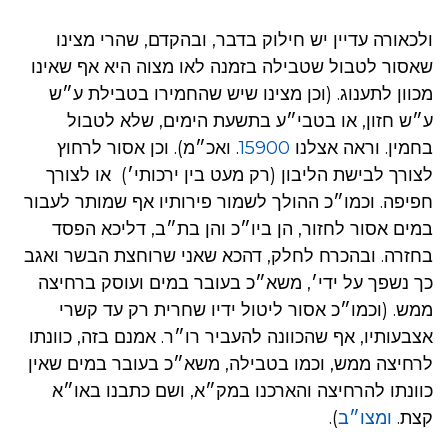
ולכאורה עדיין יש חילוק בדבר, ובהקדם, שהרי מצינו
שאסור לטבול שטבילה בזמנה לאו מצוה היא אף שאינו
מכוון לתענוג. (וכן מצינו שיש שהחמירו בטבילת ע״ש
ע״ש חזון, או בטבי״ע בתשעת הימים, שלא לטבול
בחמין. וראה אצלנו
15900
. ואכ״מ). וכן אסור לרחוץ
לצורך לבישת הליבון (רק מעט בין ירכותי׳) או לצורך
חפיפה. וכמו״כ ההולך לשמור פירותיו אף שמותר לעבור
במים אסור לחזור, הן ביו״כ והן בת״ב, דליכא הפסד
בחזרה. ובהכרח לחלק, דהכא שאני שרוחצת הבשר ואגב
כך נשפך על ידי׳, משא״כ בעובר במים ועוסק ברחיצה
ממש. (וכמו״כ אסור ליטול ידיו שחרית רק עד קשרי
אצבעותיו, אף שהכוונה להעביר רו״ר. אמנם בזה, כוונתו
לרחיצה ממש, וכמו בטבילה, משא״כ בעובר במים שאין
כוונתו להרחיצה והארכנו במק״א, ושם כתבנו באו״א
קצת.
ומצו״ב
).