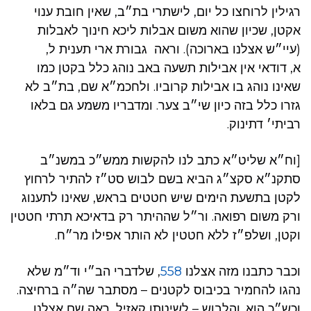
רגילין לרוחצו כל יום, לישתרי בת״ב, שאין חובת ענוי
אקטן, שכיון שהוא משום אבלות ליכא חינוך לאבלות
(עיי״ש אצלנו בארוכה). וראה גבורת ארי תענית ל,
א, דודאי אין אבילות תשעה באב נוהג כלל בקטן כמו
שאינו נוהג בו אבילות קרוביו. ולחכמ״א שם, בת״ב לא
גזרו כלל בזה כיון שי״ב צער. ומדבריו משמע גם בלאו
רביתי׳ דתינוק.
[וח״א שליט״א כתב לנו להקשות ממש״כ במשנ״ב
סתקנ״א סקצ״ג הביא בשם לבוש סט״ז להתיר לרחוץ
לקטן בתשעת הימים שיש חטטים בראש, שאינו לתענוג
ורק משום רפואה. ור״ל שההיתר רק בדאיכא תרתי חטטין
וקטן, ושלפ״ז ללא חטטין לא הותר אפילו מר״ח.
וכבר כתבנו מזה אצלנו
558
, שלדברי הב״י וד״מ שלא
נהגו להחמיר בכיבוס לקטנים – מסתבר שה״ה ברחיצה.
וכש״כ הוא. והלבוש – לשיטתו קאזיל, ראה שם אצלנו.