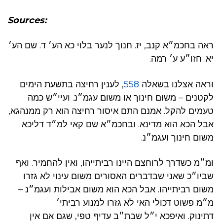
Sources:
ראה בחכמ״א קנב, יז. חנוך לנער בלוי כא הע׳ ד. שם הע׳
יא. חזו״ע ע׳ רמה.
וראה אצלנו בשאלה
558
, לענין רחיצה בתשעת הימים
לקטנים – משום חינוך או משום עגמ״נ. ועיי״ש כמה
טעמים להקל. אמנם התם איסור רחיצה הוא רק ממנהגא,
אבל הכא הוא מדינא. ובחכמ״א שם קאי למ״ד דליכא
משום חינוך ועגמ״נ.
ומ״מ כשדרך לרוחצם היינו רביתייהו, ואין להחמיר. ואף
שביו״כ שאני שבדברים האסורים משום עינוי לא גזרו
משום רביתייהו. אבל הכא הוא משום אבילות ועגמ״נ –
מ״מ פשוט דכולי האי לא גזרו למנוע רביתי׳
דתינוק. ואיפכא י״ל שבת״ב עדיף טפי, שגם אם אין