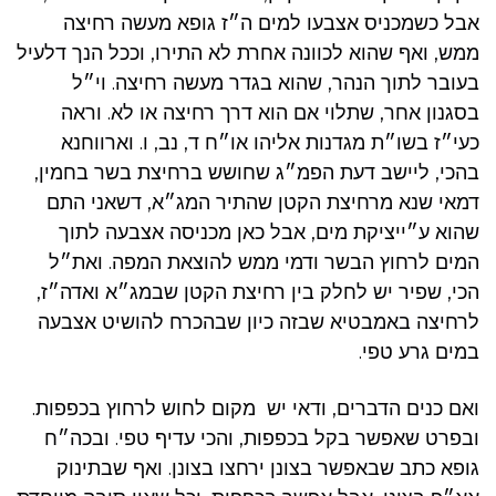
אבל כשמכניס אצבעו למים ה״ז גופא מעשה רחיצה
ממש, ואף שהוא לכוונה אחרת לא התירו, וככל הנך דלעיל
בעובר לתוך הנהר, שהוא בגדר מעשה רחיצה. וי״ל
בסגנון אחר, שתלוי אם הוא דרך רחיצה או לא. וראה
כעי״ז בשו״ת מגדנות אליהו או״ח ד, נב, ו. וארווחנא
בהכי, ליישב דעת הפמ״ג שחושש ברחיצת בשר בחמין,
דמאי שנא מרחיצת הקטן שהתיר המג״א, דשאני התם
שהוא ע״ייציקת מים, אבל כאן מכניסה אצבעה לתוך
המים לרחוץ הבשר ודמי ממש להוצאת המפה. ואת״ל
הכי, שפיר יש לחלק בין רחיצת הקטן שבמג״א ואדה״ז,
לרחיצה באמבטיא שבזה כיון שבהכרח להושיט אצבעה
במים גרע טפי.
ואם כנים הדברים, ודאי יש מקום לחוש לרחוץ בכפפות.
ובפרט שאפשר בקל בכפפות, והכי עדיף טפי. ובכה״ח
גופא כתב שבאפשר בצונן ירחצו בצונן. ואף שבתינוק