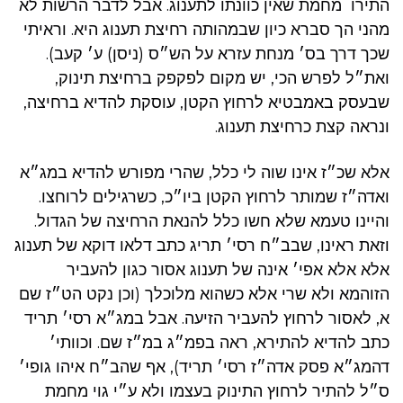
התירו מחמת שאין כוונתו לתענוג. אבל לדבר הרשות לא
מהני הך סברא כיון שבמהותה רחיצת תענוג היא. וראיתי
שכך דרך בס׳ מנחת עזרא על הש״ס (ניסן) ע׳ קעב).
ואת״ל לפרש הכי, יש מקום לפקפק ברחיצת תינוק,
שבעסק באמבטיא לרחוץ הקטן, עוסקת להדיא ברחיצה,
ונראה קצת כרחיצת תענוג.
אלא שכ״ז אינו שוה לי כלל, שהרי מפורש להדיא במג״א
ואדה״ז שמותר לרחוץ הקטן ביו״כ, כשרגילים לרוחצו.
והיינו טעמא שלא חשו כלל להנאת הרחיצה של הגדול.
וזאת ראינו, שבב״ח רסי׳ תריג כתב דלאו דוקא של תענוג
אלא אלא אפי׳ אינה של תענוג אסור כגון להעביר
הזוהמא ולא שרי אלא כשהוא מלוכלך (וכן נקט הט״ז שם
א, לאסור לרחוץ להעביר הזיעה. אבל במג״א רסי׳ תריד
כתב להדיא להתירא, ראה בפמ״ג במ״ז שם. וכוותי׳
דהמג״א פסק אדה״ז רסי׳ תריד), אף שהב״ח איהו גופי׳
ס״ל להתיר לרחוץ התינוק בעצמו ולא ע״י גוי מחמת