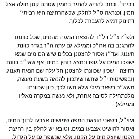
רביתי׳. וכתב להדיא להתיר בחמין שסתם קטן חולה אצל
חמין. וכנראה ס״ל לחלק, שכשהרחיצה היא רביתי׳
דתינוק דמיא להעברת לכלוך.
ולפ״ז צ״ל דל״ד להוצאת המפה מהמים, שכל כוונתו
להתגנב בה אח״כ וממילא גם עתה ה״ז בגדר כוונת
תענוג. ועד״ז אסור להצטנן בכלים שיש הם מים שמא
ישפכו המים על גופו ונמצא רוחץ במים, אף שאי״ב כוונת
רחיצה – שכיון שכוונתו להצטנן חל עלה שם הנאת תענוג.
(ובפשיטות י״ל שחשו שיתכוון להנאה בשעת מעשה,
משא״כ בשאר מילי שלא חשו לכך, כיון שכוונתו
מלכתחילה לסיבה אחרת, ולא נעשה במקרה מאליו
וממילא).
ועוי״ל, דשאני הוצאת המפה שמושיט אצבעו לתוך המים,
ואסור להושיט אצבעו במים, וטובא יש לחלק בין רחיצת
הקטן שיוצק מים על הקטן, אלא שנשפך גם על הגדול,