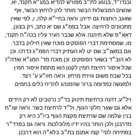
ובנדו״ד, בנוגע לת״ב מפורש להדיא במג״א תקנד, יא,
שנשים המבשלות הבשר מותר להן לרחוץ הבשר, אף
שאגב רוחצות גם ידיהן. וראה בחיי״א קלה, ו, לפי שאין
מתכוונים לרחיצה. אבל בפמ״ג שם יא כתב, רק בצונן,
דאא״פ שלא תיהנה. אלא שכבר העיר עליו בכה״ח תקנד,
מו, שמסתימת דברי הפוסקים מוכח שאין חילוק בדבר.
וגם במשנ״ב שם יט לא העתיק דברי הפמ״ג כדרכו. וכן
לא הוב״ד בשאר הפוסקים. וכן מוכח מד׳ המג״א ואדה״ז
שכל איסור רחיצת חמין לקטן הוא מחמת איסור חמין
בכל שבת משום גזירת מרחץ. וראה חזו״ע ע׳ רצד.
ולמעשה כמדומה ברור שהמנהג להדיח כלים בחמים.
ויל״ע, דהנה ברחיצת תינוק בד״כ נרטבים לא רק הידים
אלא גם שאר חלקי הגוף, ול״ד לרחיצת בשר. וראה שו״ת
בנין שלמה שם שרחיצת מקצת הגוף ביו״כ היא רק
מדרבנן ולכן הותר בהיו ידיו מלוכלכות. וראה גם בפרד״ר
בפתיחה לסי׳ קצז. אמנם בת״ב בלא״ה הוא דרבנן.