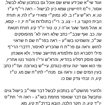
ועוד שי״א שבידע שיש שם אוכל גם בנתכוון שלא לבשל,
אסור, וי״מ דחיישינן שמא כיון לבישול – ראה רי״ף ע״ז
טו, א. רא״ש ע״ז ב, לא. נמוק״י ומאירי ע״ז לח, א. תורת
הבית הקצר ג, ז – צג, ב. רי״ו בתולדות או״ח יז, ז – קסא,
א. אהל מועד שער או”ה ז, ט. טור יו״ד קיג. תורת חטאת
עה, כב. ואף שבב״י כתב שלא ראה לא׳ מהפוסקים
שכ״כ, והשמיטו בשו״ע – ראה בפר״ח שם ח שראוי
לחוש. וראה גם פר״ת ח שהכריע לאיסור, דדברי הרי”ף
מילי דסברא הם ותלמודא מתיישב שפיר, ולא אשכחן
שום פוסק דפליג בהדיא, והרא”ש ורי”ו והטור נטו אחריו,
ומי הוא אשר יטה ערפו כנגדם, עיי״ש בארוכה. ועד״ז כתב
בעין המים שם ו. וראה גם מנח״י לתו״ח שם מג. ט״ז
קיג, ה. זבחי צדק שם כו.
ולהעיר מהשקו״ט בנתכוון לבשל דבר שאי״ב בישול גוים
ונתבשל גם דבר שנאסר מחמת בשו״ג – ראה חי׳ חת״ס
יו״ד קיג, ה. חקר הלכה, הובא בדרכ״ת קיג, מא.