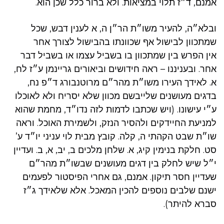
אמנם, ד״ז תלוי במציאות. ולא ברור כלל שכן הוא.
ובלא״ה, להעיר משו״ת הר״ן ה, א לענין דבש, שכל
שמתכוון לבישול אף שכוונתו בהבישול לצורך אחר
אין הפרש בין שמתכוון בו בשביל עצמו או בשביל דבר
אחר. ובעניננו – ראה חידושים וביאורים גריינמן ע״ז לח,
א. לאידך העירו משו״ת מהר״ם מרוטנבורג ד״פ נח,
בדגים מעושנים שלייבשם מכוון שלא יסריח ולא לאוכלו
ע״י עישונו. (ויש שכתבו לדמות לזה נדו״ד, מחמת שהוא
למניעת החיידקים ולהסיר הנזק, ולשמירת האוכל. וראה
שו״ת שבט הקהתי ה, קלה. קובץ מבית לוי עניני יו״ד ע’
סט. חלקת בנימין קיג, א. שלחן מלכים ב, יב, א, ב. ועדיין
י״ל שיש לחלק בין דגים מעושנים שבשו״ת מהר״ם
שעדיין חסר תיקון. אמנם, גם אחרי הפיסטור לפעמים
ישנם שלבים נוספים להכין המאכל. אלא שלאידך ג״ז
סברא להיתר).