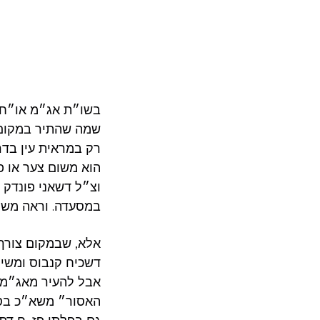
בשו״ת אג״מ או״ח ב
שמה שהתיר במקום צ
רק במראית עין בדר
הוא משום צער או פס
וצ״ל דשאני פונדק ש
במסעדה. וראה משנ״ה
אלא, שבמקום צורך 
דשכיח קנבוס ומשי 
אבל להעיר מאג״מ ד
האסור״ משא״כ בספק