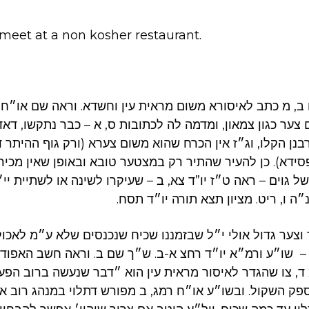
meet at a non kosher restaurant.
, מ כתב לאיסורא משום מראית עין וחשדא. וראה שם או״ח ד,
ער כגון צמאון, ומדמה לה לכתובות ס, א – כבר נתקשו, דא
בנן הקלו, וג״ז אין הכרח שהוא משום צערא (ורק גוף ההיתר
ידא). כן להעיר שהתיר רק במצטער טובא ובאופן שאין מכיריו
ל גוים – ראה ט״ז יו”ד צא, ב – שעיקרו לשינה או לשתיית י
 ו, ריט. מציון תצא תורה יו״ד תסח.
וצער גדול אולי י״ל שבזמננו שכיח שנכנסים שלא ע״מ לאכול
– שו״ע ורמ״א יו״ד רחצ א-ב. ש״ך שם ב. וראה חשב האפוד א
, צו שהגדר לאיסור מראית עין הוא ״דבר שנעשה ברוב הפע
 השקול. ובשו״ע או״ח רמג, ב מפורש דתלוי במנהג רוב אנ