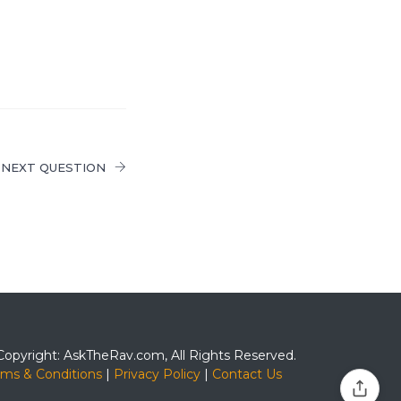
NEXT QUESTION
Copyright: AskTheRav.com, All Rights Reserved.
rms & Conditions
|
Privacy Policy
|
Contact Us