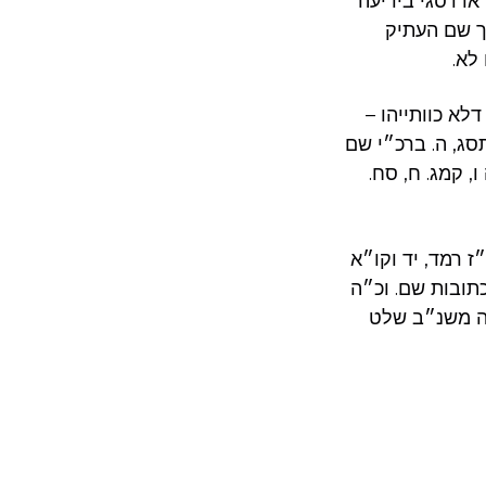
או דסגי בידיעה
ך שם העתיק
לא.
לא כוותייהו –
סג, ה. ברכ״י שם
, קמג. ח, סח.
 רמד, יד וקו״א
תובות שם. וכ״ה
אה משנ״ב שלט