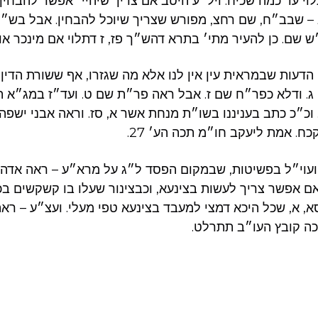
וי עד כמה שכיח. ויל״ע היטב אם צריך שיהיי׳ אפשר להבחין 
– שבב״ח, שם רחצ, מפורש שצריך שיוכל להבחין. אבל בש״
 שם. כן להעיר מתי׳ בתרא דהש״ך פז, ז דתלוי אם מינכר או 
דעות שבמראית עין אין לנו אלא מה שגזרו, אף ששורת הדין ד
 ג. ודלא כפר״ח שם ז. אבל ראה פר״ת שם ט. ועד״ז במג״א ת
וכ״כ כתב בעניננו בשו״ת מנחת אשר א, סז. וראה אבני ישפה ו
כח. אמת ליעקב חו״מ תכה הע׳ 27.
 ועוי״ל בפשיטות, שבמקום הפסד ל״ג על מרא״ע – ראה אדה״ז
ם אפשר צריך לעשות בצינעא, וכבצינור שעלו בו קשקשים בכ
, א, שכל היכא דמצי למעבד בצינעא טפי מעלי. ועצ״ע – ר
כה קובץ העו״ב תתרלט.