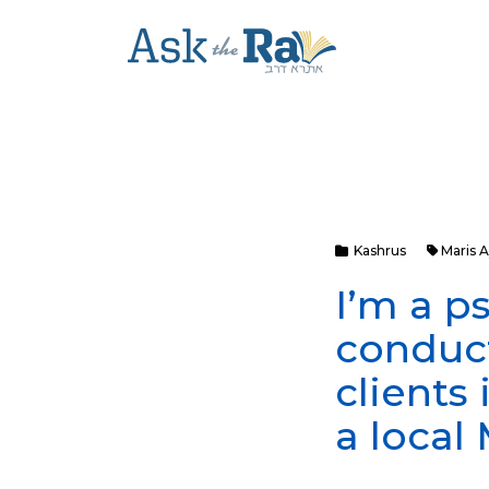
Kashrus
Maris A
I’m a p
conduct
clients 
a local