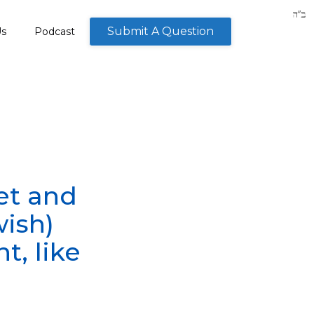
Submit A Question
Us
Podcast
et and
wish)
t, like