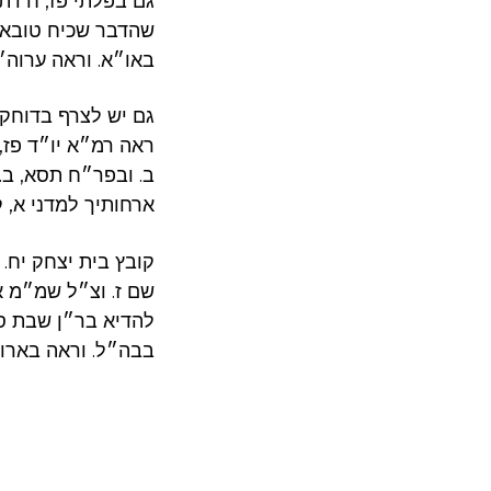
גם בפלתי פז, ח דתל
שהדבר שכיח טובא 
באו״א. וראה ערוה״ש
גם יש לצרף בדוחק ה
ראה רמ״א יו״ד פז,
ב. ובפר״ח תסא, ב. 
ארחותיך למדני א, ק
קובץ בית יצחק יח.
שם ז. וצ״ל שמ״מ א
להדיא בר״ן שבת סא
בבה״ל. וראה בארו