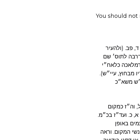
You should not 
 פב. (ולהעיר
דרבה לתוס׳ שם
 דמלאכה כלאח״י
 מבחוץ, עיי״ש).
י״ש משא״כ
, וה״ז כמקום
, כ. ועד״ז בכ״מ.
מים באופן
שי המקום. וראה