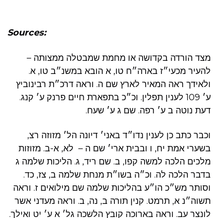
Sources:
מצד הורדה בקדושה או מחמת שמבטלה ממצותה –
להעיר מכעי״ז בארה״ח טו, א הובא במשנ״ב טו, א.
ולאידך ראה המאיר לארץ שם ה. וראה דרכ״ת רבינוביץ
ע׳ 109 לענין תפלין. וכ״כ בתפארת חיים פרנק ע׳ קנג.
דעת נוטה ב ע׳ רפה. שם ג ע׳ שעח.
וכבר כתב כן לענין נדו״ד באני׳ דיונה הל׳ מזוזה רצ,
בשערי אמת יח, ו ובבית ארי׳ שם ה – לא, א-ב. מזוזות
מלכים הלכה למשה קפו, ב. שם ריד, ג. הליכות שלמה ג
בדבר הלכה לה. וכ״ה בשו״ת מנחת שלמה ב, צז, כד.
וסותר מש״כ הו״ע בהליכות שלמה שם מילואים ז. וראה
תשוה״נ א, תרמט. קנין תורה ב, נה, ב. וראה מעדני אשר
לונצר עב. וראה בארוכה קובץ הלשכה גל׳ א ע׳ יט ואילך.