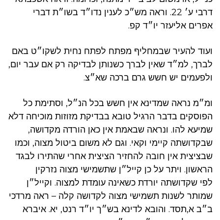
דרבי ע׳ 22. וראה מש״כ לענין נדו״ד בשו״ת דברי
אפרים אליעזר יו״ד קפ.
ועוד להעיר שבמחליף מפתח לפתח נחית לשקו״ט באם
לברך, למ״ד שאין לברך כשנותן לבדיקה רק אם עבר יום,
ולפעמים יש חשש גרם ברכה שא״צ.
ומ״מ נראה שמדינא אין חשש בכל הנ״ל, וסתימת כל
הפוסקים בדבר הרגיל טובא בבדיקת מזוזות מוכיחה דלא
שמיעא להו. ונראה שבאמת אין כאן הורדה מקדושה,
שבקדושתה קיימי וקאי. וגם לא משום ביטול מצוה, וכמו
שבציצית אין חובה להחזיר הציצית אחרי שהתירו לבגד
הראשון. ויתר על כן קייל״ן שתשמישי מצוה נזרקין
לפי שקדושתה יורדת כשאינה עומדת למצוה. וקייל״ן
שמותר לשנות תשמישי מצוה לקדושה קלה – ראה מרדכי
ב״ב א,תסד. והובא לדינא בש״ך יו״ד רנט, יא. איברא