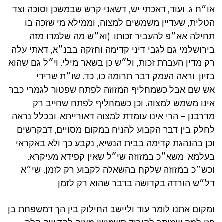
או״ח ג. ועוד, דאכתי יש, דשאני קרש שבמשכן וסוכה וצד
הטלית, שעדיין משמשים למצוה, וממילא מי שזכה בו
תחילה אא״פ להעביר זכותו. (וא״ש מה שלמדו מזה
בירושלמי גם לגבי דיני קדימה וחזקה בבנ״א, דאתי עלה
רק מדין העברת זכות, ול״ש כן בשאר מילי. וי״ל גם שהוא
בזיון. וראה העמק דבר תרומה כו, כד. שו״ת שרידי
אש שם אבל כשמחליף המזוזה לפתח שפטור לגמרי כבר
אינו משמש למצוה. וכן כשמחליף לפתח שחייב רק
מדרבנן – הרי אינו עומדת למצוה דאורייתא. ובכלל נראה
לחלק בין דבר הקבוע להניח במקום מסויים, דבקרשים
וכן בהנהגת קדימה בבית הנשיא, נקבע כך ולא באקראי
בעלמא. משא״כ במזוזה שי״ל שאין קפידא מעיקרא.
וכש״כ במזוזה שלקח בהשאלה לקבוע רק לזמן, שי״א
דל״ש הורדה בקדושה בדבר שהוא רק לזמן.
ומקום אתנו לומר עוד וליישב החילוק בין הך דמשפחת בן