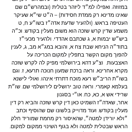
במזוזה. ואפילו למ״ד ליזהר בטלית (ובמהרש״ם שם
שאינו מדינא רק ממדת חסידות) – ה״ט שי״א שעיקר
העטיפה בראש. (ולהעיר שדעת אדה״ז בשו״ע ח, ט
משמע שדין קרש שזכה הוא משום מעלין בקודש. וכ״ה
ביש״ש יבמות א, ג שכתבם אהדדי. ולהעיר מכעי״ז
בתוד״ה הניחא שבת צח א, והובא במג״א מב, ג, לענין
להפוך מקום הקשר בתפלין למקום הכריכה על
האצבעות. וצ״ע דהא בירושלמי מפיק לה לקרש שזכה
מקרא אחרינא. וראה ברכת שמעון חנוכה תרעא, ז. וגם
בשו״ת הריב״ש רעא מוכח דתרתי אינהו. ואולי לישנא
בעלמא קאמרי. וראה טוב ירושלים לירושלמי שם. שו״ת
שרידי אש א, כא, כח. או״י בסגנון
אחר, שאדה״ז השמיט כאן דין קרש שזכה והביא רק דין
מעלין בקודש. ועוד מדוייק בלשונו שם שהוסיף וכתב
״ולא יורידן למטה״, שהאיסור רק מחמת שמוריד חלק
הראש שבטלית למטה ולא בגוף השינוי ממקום למקום.