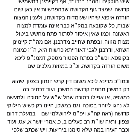
שיש חולקים. והה״נ בנדו״ד, אף דקיימינן בתשמישי
קדושה, שמצד גוף הקדושה שבהפרשיות אין כאן שום
הורדה איפוא שיהיו שעומדות בקדושתן, ולענין המצוה
שבזה, כל שקובעה במק״א כבר אינה עומדת למצוה
ראשונה. וכמו שאין איסור לסתור פתח מחשש ביטול
מצות מזוזה. ובפתח שחייב מדרבנן, אם מה״ת קיימינן
השתא, ודרבנן לגבי דאורייתא כרשות היא, ה״ז כמונח
בקופסא. וכש״כ בפתח הפטור מספק, דממנ״פ ליכא
משום הורדה בקדושה. וכ״כ במזוזת מלכים שם.
וכמו״כ מדינא ליכא משום דין קרש הנתון בצפון, שהוא
רק במשכן מחמת קדושת המשכן, ועוד דכתיב בה
כמשפט, או אפילו בסוכה שחל ש״ש על הסוכה. ולמעשה
לא נהגו ליזהר בסוכה. וגם במשכן, היינו רק כשיש חילוקי
קדושה (ראה קה״ע ויפ״מ לירושלמי שם – במעלת דרום
וצפון. וראה שו״ת רב פעלים ב, כ. אמרי יושר א, עט. ועוד.
וכבר העירו במה שלא סימנו ביריעות. ויש שכתב שלפי