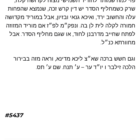
פזי למה שמותר להוריד תשמישי מצוה לקדושה קלה,
שרק כשמחליף הסדר יש דין קרש זכה, שנמצא שהפחות
עלה והחשוב ירד, ואיכא גנאי ובזיון, אבל במוריד מקדושה
חמורה לקלה לית לן בה. ונפק״מ לפ״ז אם מוריד המזוזה
לפתח שחייב מדרבנן לחוד, או שגם מחליף הסדר. אבל
מחוורתא כנ״ל.
וגם חשש ברכה שא״צ ליכא מדינא, וראה מזה בבירור
הלכה זילבר ו יו״ד ער – ע׳ תנח. שם ע׳ תס.
#5437