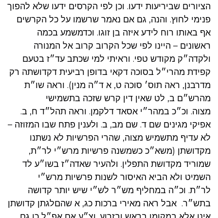
הציורים שביריעות ידעו. וכן לפי הקרסים ידעו שלא להפוך
פנימי לחוץ. והנה, גם אם נאמר שרשמו על כל הקרשים
אף באותו רוח לידע איזה בן זוגו. וכדמשמע בכמה
ראשונים – היינו לפי שכל הקרוב קרוב אל המנורה
ולקדה״ק מקודש טפי. וראיתי למי שכתב עד״ז בטעם
קפידת מהרי״ל בסוכה דקאי בדופן רביעית דקדושתה רק
מדרבנן, ראה תוס׳ סוכה ט, א ד״ה מנין). וראה שו״ת
מהרש״ם ב, לט שאין דין קרש שזכה בתשמישי
מצוה. וכ״כ במהר״י אסאד דלקמן. וראה תהל״ד ח, ב.
אפיקי מגינים שם ד. שם מב, ב. ולענין פתח שבו המזוזה –
לא עדיף מתשמיש מצוה, שהרי הפרשיות לא נשתנו
מקדושתן (משא״כ כשמשנה פרשיות מרש״י לר״ת,
שמוריד מקדושת התפלין. ולהעיר שאדה״ז בשו״ע לד
השמיט ולא הביא האיסור לשנות פרשיות מרש״י
לר״ת. וכ״ה במחליף מש״ר לש״י שיש יותר קדושה
בתש״ר. אבל ראה מאירי ברכות כג, א שהםלגתן קדושתן
אינן אלא במקומן בראש ובזרוע. וצ״ע אם אפ״ל כן גם