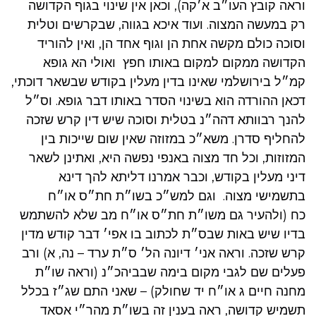
וראה קובץ העו״ב א׳קה), וכאן אין שינוי בגוף הקדושה
רק במעשה המצוה. ועוד איכא בגווה, שבקרשים וטלית
וסוכה כולם מקשה אחת הן וגוף אחד הן, ואין להוריד
הקדושה ממקום למקום באותו חפץ ואולי הא גופא
קמ״ל בירושלמי שאינו בדין מעלין בקודש שבשאר דוכתי,
דכאן ההורדה הוא בשינוי הסדר באותו דבר גופא. וס״ל
להנך רבוותא דהה״נ בטלית וסוכה שיש דין קרש שזכה
להחליף סדרן. משא״כ במזוזה שאין שום שייכות בין
המזוזות, וכל חד מצוה באנפי נפשה היא, ואתינן לשאר
דיני מעלין בקודש, וכבר אמרנו דליתא להך דינא
בתשמישי מצוה. וגם למש״כ בשו״ת חת״ס או״ח
כח (ולהעיר גם משו״ת חת״ס או״ח מב שלא להשתמש
בדיו שיש באות שבס״ת לכתוב בו אפי׳ דבר קודש מדין
קרש שזכה. וראה אני׳ דיונה הל׳ ס״ת ערד – נה, א) ורב
פעלים שם לגבי מקום בימה שבביהכ״נ (וראה שו״ת
מחנה חיים ג או״ח יד שחולק) – שאני התם שג״ז בכלל
תשמיש קדושה, ראה בענין זה בשו״ת מהר״י אסאד