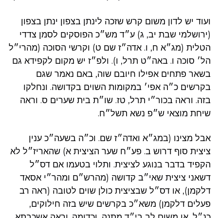
ועוד יש לדון משום קרש שזכה לינתן בצפון ינתן בצפון
(ירושלמי שבת יב, ג) ע״ד מש״כ הפוסקים לסמן צדדי
הטלית (מג״א ח, ו. אדה״ז שם ט) וקרשי הסוכה (מהרי״ל
הל׳ סוכה ו. באה״ט תרל, ו). ולפ״ז יש מקום לקפידא גם
בשאר פתחים אפילו חיובם שוה, באם נאמר שגם
בקרשים כ״ה אפי׳ במקומות השוים בקדושה. ונחלקו
בזה. וראה בכור״י תרל, טז. שו״ת בית שערים ס. וראה
שיחת מוצאי ש״פ נשא תשל״ח.
אבל מצינו (במג״א ואדה״ז שם. וכ״ה בשעה״כ ענין
ציצית סוף דרוש ב. פע״ח שער הציצית א) שהאריז״ל לא
הקפיד בדבר בנוגע לציצית. ותלוי בטעמו אם דס״ל
דשאני ציצית שאי״ב קדושה (מהרש״ם ומהר״י אסאד
דלקמן), או דס״ל שבציצית כולן שוים לטובה (ראה רב
פעלים דלקמן) משא״כ בקרשים שיש בזה חילוקים,
כנ״ל, או משום לב בי״ד מתנה, וכדומה. וראה אשכבתא