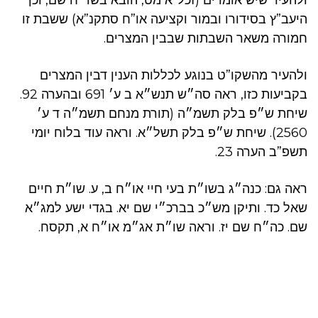
ולהעיר שיש אומרים (זכל”א מט, הובא בשד”ח שם, וכן
היעב”ץ בסידורו ובמור וקציעה או”ח סתקנ”א) ששבת זו
חמורה משאר השבתות שבבין המצרים.
ולהעיר מהשקו”ט בנוגע לכללות הענין דבין המצרים
בקביעות כזו, ראה סה״ש תנש״א ב ע׳ 691 ובהערה 92.
שיחת ש״פ בלק תשמ״ה (תורת מנחם תשמ״ה ד ע׳
2560). שיחת ש״פ בלק תשל״א. וראה עוד בלוח יומי
תשפ”ב הערה 23.
ראה גם: כנה״ג בשו״ת בעי חיי או״ח ב, ע. שו״ת חיים
שאל כד. ותיקן מש״כ בברכ״י שם יא. בגדי ישע למג״א
שם. כה״ח שם יז. וראה שו״ת אג״מ או״ח א, תקסח.