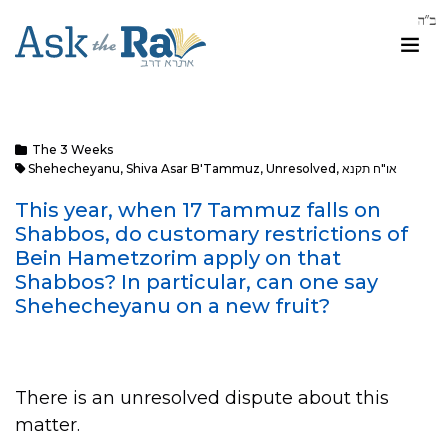
The 3 Weeks
או"ח תקנא
,
Unresolved
,
Shiva Asar B'Tammuz
,
Shehecheyanu
This year, when 17 Tammuz falls on
Shabbos, do customary restrictions of
Bein Hametzorim apply on that
Shabbos? In particular, can one say
Shehecheyanu on a new fruit?
There is an unresolved dispute about this
matter.