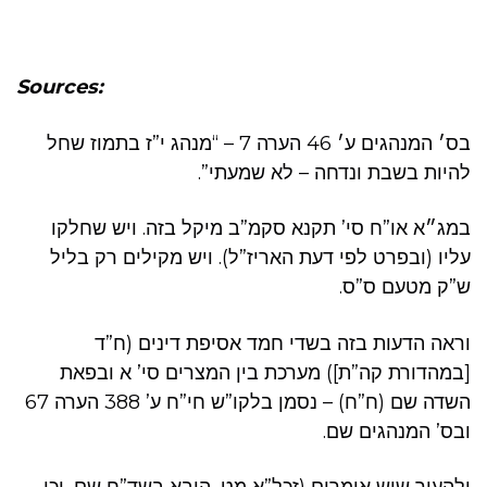
Sources:
בס׳ המנהגים ע׳ 46 הערה 7 – “מנהג י”ז בתמוז שחל
להיות בשבת ונדחה – לא שמעתי”.
במג״א או”ח סי’ תקנא סקמ”ב מיקל בזה. ויש שחלקו
עליו (ובפרט לפי דעת האריז”ל). ויש מקילים רק בליל
ש”ק מטעם ס”ס.
וראה הדעות בזה בשדי חמד אסיפת דינים (ח”ד
[במהדורת קה”ת]) מערכת בין המצרים סי’ א ובפאת
השדה שם (ח”ח) – נסמן בלקו”ש חי”ח ע’ 388 הערה 67
ובס’ המנהגים שם.