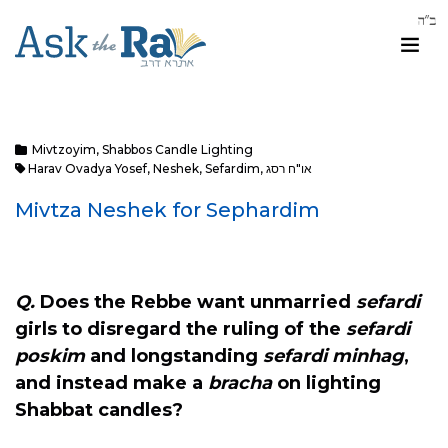
Mivtzoyim
,
Shabbos Candle Lighting
Harav Ovadya Yosef
,
Neshek
,
Sefardim
,
או"ח רסג
Mivtza Neshek for Sephardim
Q.
Does the Rebbe want unmarried
sefardi
girls to disregard the ruling of the
sefardi
poskim
and longstanding
sefardi
minhag
,
and instead make a
bracha
on lighting
Shabbat candles?