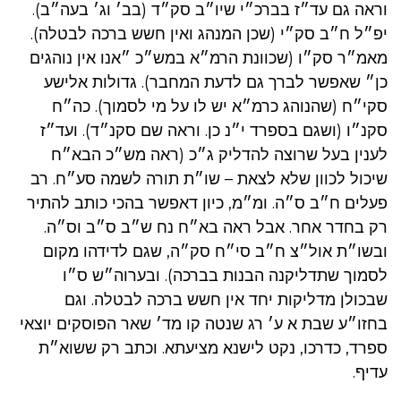
וראה גם עד״ז בברכ״י שיו״ב סק״ד (בב׳ וג׳ בעה״ב).
יפ״ל ח״ב סק״י (שכן המנהג ואין חשש ברכה לבטלה).
מאמ״ר סק״ו (שכוונת הרמ״א במש״כ ״אנו אין נוהגים
כן״ שאפשר לברך גם לדעת המחבר). גדולות אלישע
סקי״ח (שהנוהג כרמ״א יש לו על מי לסמוך). כה״ח
סקנ״ו (ושגם בספרד י״נ כן. וראה שם סקנ״ד). ועד״ז
לענין בעל שרוצה להדליק ג״כ (ראה מש״כ הבא״ח
שיכול לכוון שלא לצאת – שו״ת תורה לשמה סע״ח. רב
פעלים ח״ב ס״ה. ומ״מ, כיון דאפשר בהכי כותב להתיר
רק בחדר אחר. אבל ראה בא״ח נח ש״ב ס״ב וס״ה.
ובשו״ת אול״צ ח״ב סי״ח סק״ה, שגם לדידהו מקום
לסמוך שתדליקנה הבנות בברכה). ובערוה״ש ס״ו
שבכולן מדליקות יחד אין חשש ברכה לבטלה. וגם
בחזו״ע שבת א ע׳ רג שנטה קו מד׳ שאר הפוסקים יוצאי
ספרד, כדרכו, נקט לישנא מציעתא. וכתב רק ששוא״ת
עדיף.