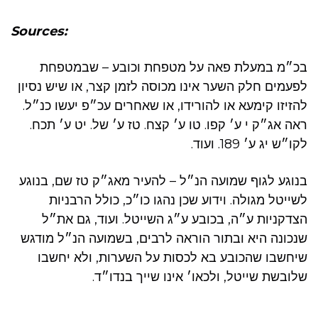
Sources:
בכ״מ במעלת פאה על מטפחת וכובע – שבמטפחת
לפעמים חלק השער אינו מכוסה לזמן קצר, או שיש נסיון
להזיזו קימעא או להורידו, או שאחרים עכ״פ יעשו כנ״ל.
ראה אג״ק י ע׳ קפו. טו ע׳ קצח. טז ע׳ של. יט ע׳ תכח.
לקו״ש יג ע׳ 189. ועוד.
בנוגע לגוף שמועה הנ״ל – להעיר מאג״ק טז שם, בנוגע
לשייטל מגולה. וידוע שכן נהגו כו״כ, כולל הרבניות
הצדקניות ע״ה, בכובע ע״ג השייטל. ועוד, גם את״ל
שנכונה היא ובתור הוראה לרבים, בשמועה הנ״ל מודגש
שיחשבו שהכובע בא לכסות על השערות, ולא יחשבו
שלובשת שייטל, ולכאו׳ אינו שייך בנדו״ד.