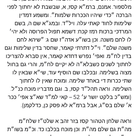
מלספור. אמנם, ברמ״א קסז, א, שבשבת לא יחתוך לפני
הברכה ״כדי שיהיו הככרות שלמות״. ומשמע דמדין
שלימות לחוד קאתי עלה. ויל״ד. ובמג״א שם ה, בשם
המרדכי ברכות רמז קכח: דשמא תפול הפרוסה ולא יהי׳
לו לחם משנה. וכן בשו״ע אדה״ז שם ג: ״שיהא לחם
משנה שלם״. וי״ל דתרתי קאמר, שחסר בדין שלימות וגם
בדין לח״מ. ואפי׳ נפרש דחדא קאמר, אין סברא להצריכו
לחתוך לשנים כשבלא״ה לא יקיים לח״מ, והרי גם בחול
מצוה בשלימה. ובכלבו שם הוסיף עוד, שי״א שבאין לו
שתי ככרות די באחד שלימה. ומוכח שאין לו לחתוך
השלימה. וראה תהל״ד קסז, ב. וגם מדבריו מוכח כנ״ל.
(ומש״כ בלקט יושר ע׳ 52 – קאי למ״ד שא״צ אפי׳ ככר
א׳ שלם בס״ג, אבל ברמ״א לא פסק כן, כדלקמן).
וראה שלחן הטהור קסז בזר זהב א שלט״ז שלח״מ
מה״ת גם שלם מה״ת. וכן מוכח בכלבו כד. וכ״מ בשו״ת