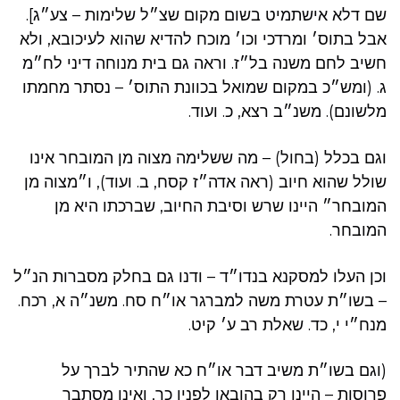
שם דלא אישתמיט בשום מקום שצ״ל שלימות – צע״ג].
אבל בתוס׳ ומרדכי וכו׳ מוכח להדיא שהוא לעיכובא, ולא
חשיב לחם משנה בל״ז. וראה גם בית מנוחה דיני לח״מ
ג. (ומש״כ במקום שמואל בכוונת התוס׳ – נסתר מחמתו
מלשונם). משנ״ב רצא, כ. ועוד.
וגם בכלל (בחול) – מה ששלימה מצוה מן המובחר אינו
שולל שהוא חיוב (ראה אדה״ז קסח, ב. ועוד), ו״מצוה מן
המובחר״ היינו שרש וסיבת החיוב, שברכתו היא מן
המובחר.
וכן העלו למסקנא בנדו״ד – ודנו גם בחלק מסברות הנ״ל
– בשו״ת עטרת משה למברגר או״ח סח. משנ״ה א, רכח.
מנח״י י, כד. שאלת רב ע׳ קיט.
(וגם בשו״ת משיב דבר או״ח כא שהתיר לברך על
פרוסות – היינו רק בהובאו לפניו כך, ואינו מסתבר