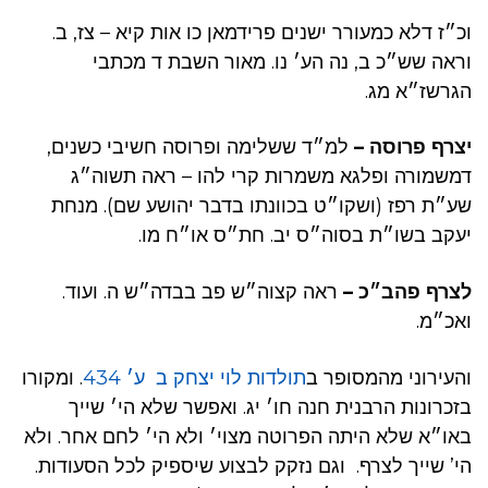
וכ״ז דלא כמעורר ישנים פרידמאן כו אות קיא – צז, ב.
וראה שש״כ ב, נה הע׳ נו. מאור השבת ד מכתבי
הגרשז״א מג.
יצרף פרוסה –
למ״ד ששלימה ופרוסה חשיבי כשנים,
דמשמורה ופלגא משמרות קרי להו – ראה תשוה״ג
שע״ת רפז (ושקו״ט בכוונתו בדבר יהושע שם). מנחת
יעקב בשו״ת בסוה״ס יב. חת״ס או״ח מו.
לצרף פהב״כ –
ראה קצוה״ש פב בבדה״ש ה. ועוד.
ואכ״מ.
והעירוני מהמסופר ב
תולדות לוי יצחק ב ע׳ 434
. ומקורו
בזכרונות הרבנית חנה חו׳ יג. ואפשר שלא הי׳ שייך
באו״א שלא היתה הפרוטה מצוי׳ ולא הי׳ לחם אחר. ולא
הי’ שייך לצרף. וגם נזקק לבצוע שיספיק לכל הסעודות.