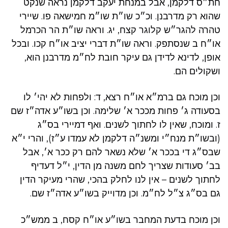
חת״ס דלקמן, אבל במנחת יעקב דלקמן נראה שנקט
שהוא רק מדרבנן. וכ״כ שו״ת שו״מ חמישאה פו. שיירי
טהרה להגר״ש קלוגר קצח, יג. וראה שו״ת הר הכרמל
או״ח ב שנסתפק. וראה שו״ת דברי יציב או״ח קכו. ובכל
אופן, לדינא לדידן גם עיקר חובת לח״מ מדרבנן הוא,
ושקולים הם.
וכן מוכח גם ברמ״א או״ח רצא, ד: ולפחות לא יהי׳ לו
בסעודה ג׳ פחות מככר א׳ שלימה. וכן בשו״ע אדה״ז שם
ז. ומוכח, שאין לו לחתוך לשנים. ואף דמיירי בס״ג
(ובשו״ת מנח״י ומשנ״ה דלקמן לא עמדו ע״ז), והרי י״א
שבס״ג די בככר א׳ שלא נשאר להם רק ככר א׳, אבל
בב׳ סעודות שצריך לחם משנה מן הדין, י״ל דעדיף
לחתוך לשנים – אין לנו לחלק בהכי, שהרי מעיקר הדין
גם בס״ג צ״ל לח״מ. וכן מדוייק בשו״ע אדה״ז שם.
וכן מוכח בדעת המחבר בשו״ע או״ח קסח, ב ממש״כ