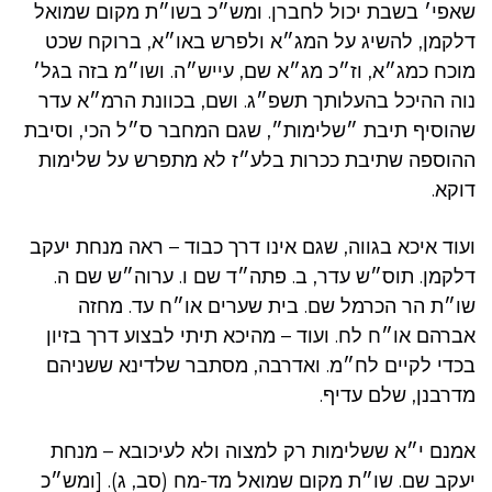
שאפי׳ בשבת יכול לחברן. ומש״כ בשו״ת מקום שמואל
דלקמן, להשיג על המג״א ולפרש באו״א, ברוקח שכט
מוכח כמג״א, וז״כ מג״א שם, עייש״ה. ושו״מ בזה בגל׳
נוה ההיכל בהעלותך תשפ״ג. ושם, בכוונת הרמ״א עדר
שהוסיף תיבת ״שלימות״, שגם המחבר ס״ל הכי, וסיבת
ההוספה שתיבת ככרות בלע״ז לא מתפרש על שלימות
דוקא.
ועוד איכא בגווה, שגם אינו דרך כבוד – ראה מנחת יעקב
דלקמן. תוס״ש עדר, ב. פתה״ד שם ו. ערוה״ש שם ה.
שו״ת הר הכרמל שם. בית שערים או״ח עד. מחזה
אברהם או״ח לח. ועוד – מהיכא תיתי לבצוע דרך בזיון
בכדי לקיים לח״מ. ואדרבה, מסתבר שלדינא ששניהם
מדרבנן, שלם עדיף.
אמנם י״א ששלימות רק למצוה ולא לעיכובא – מנחת
יעקב שם. שו״ת מקום שמואל מד-מח (סב, ג). [ומש״כ