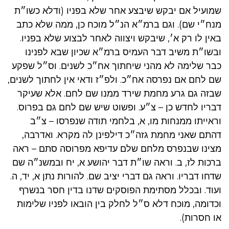
שמועיל אם יבקש שיבצע אחר שלא בפניו (ודלא כשו״ת
מנח״י שם). וגם ברמ״א הנ״ל מוכח כן, ממה שלא כתב
באין לו רק א׳, שיבקש ויצווה לאחר לבצוע שלא בפניו.
ובשו״ת משיב דבר העמיס ברמ״א שכיון שבא לפנינו
כבר שלימה לא מהני שיחתוך אח״כ לשנים. וס״ל שפקע
שם לחם אם נפרסה אח״כ. ולפ״ז ודאי אין לחתוך לשנים,
שבזה גם גרע מחמת שירד ממנו שם לחם. אלא שעיקר
דבריו לחדש כן – צ״ע. ופשוט שיש שם לחם גם בפרוס.
וראייתו ממנחות מו, א, בלחמי תודה שנפרסו – צ״ב
דהתם שאני מחמת גזה״כ דילפינן לה מקרא. ואדרבה,
מצינו שבנפרס מלחם שלם עדיפא מפרוסה סתם – ראה
ברכות לז, ב. וראה שו״ת דבר יהושע א, יח ובמשנ״ה שם
שדחו דבריו. וראה גם דברי יציב שם. להורות נתן א, יד, ה.
ועוד. ובכלל מסתימת הפוסקים שדנו בדין חסר בנשרף
וכדומה, מוכח דלא ס״ל לחלק בין הובאו לפניו שלימות
או חסרות).