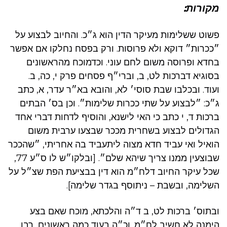
מקורות:
פשוט ששלימות מעיקר הדין הוא ג״כ. והחיוב לבצוע על
״ככרות״ דוקא ולא פרוסות. ורק בפסח נחלקו אם אפשר
בחדא ופרוסה משום לחם עוני. וכדמוכח מהראשונים
בסוגיא דברכות לט, ב, וברי״ף פסחים פרק י, כה, ב.
ועוד. ובכלבו שבת סוסי׳ לא, והובא בא״ר עדר, א, כתב
ג״כ: ״לבצוע על שתי ככרות שלימות״. וכן בס׳ הבתים
ברכות ד, י כתב כי האי לישנא, והוסיף לדחות דברי אחד
הגדולים לבצוע בשחרית מככר שבצעו ערבית משום
הואיל ואי עביד חדא מצוה ליתעביד בה אחריתי, ״שהככר
שבוצעין ממנו צריך שיהא שלם״. [ובלקו״ש לו ס״ע 77,
שכל עיקר החיוב דלח״מ הוא דין בבציעת הפת שצ״ל על
השלימה, ובשבת – ניתוסף בגדר שלימה].
ובתוס׳ ברכות לט, ב ד״ה והלכתא, מוכח שאם בצע
הימנה לא חשיב לח״מ. וכ״ה בעוד כמה ראשונים, רבו