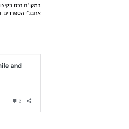
במקו”ח רכט בקיצור
אחבנ”י הספרדים. ו.