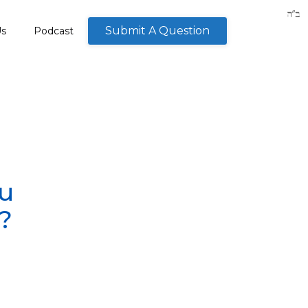
Submit A Question
Us
Podcast
ou
s?