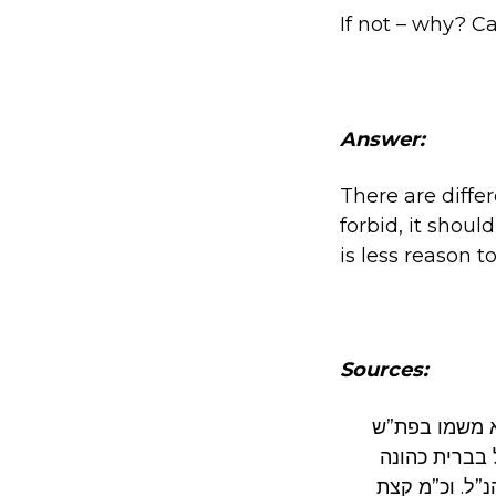
If not – why? Ca
Answer:
There are diffe
forbid, it shou
is less reason t
Sources:
א משמו בפת”ש
 בברית כהונה
”ל. וכ”מ קצת