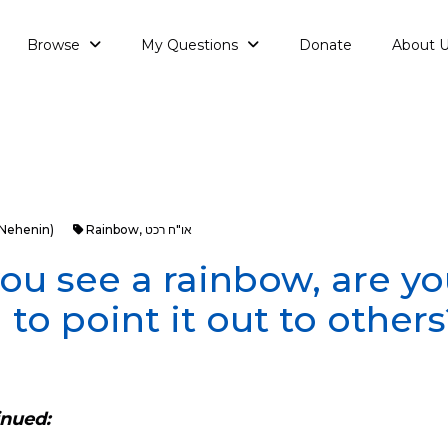
Browse
My Questions
Donate
About 
aNehenin)
Rainbow
,
או"ח רכט
u see a rainbow, are y
 to point it out to other
inued: