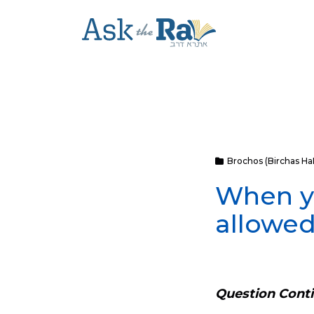
Brochos (Birchas H
When yo
allowed
Question Cont