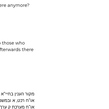
there anymore?
to those who
afterwards there
מקור הענין בחיי”א
או”ח רכט, א ובמשנ
או”ח מערכת ק ערך 