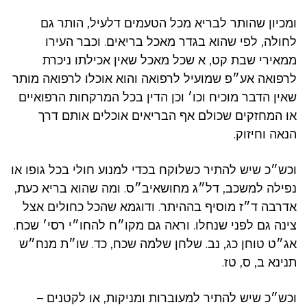
ומכיון שהותר לבריא מכל הטעמים דלעיל, הותר גם
לחולה, לפי שהוא בגדר מאכל בריאים. וכבר העירו
ממאירי שבת קט, א שכל מאכל שאין אכילתו ניכרת
לרפואה אע״פ שמועיל לרפואה והוא אוכלו לרפואה מותר
שאין הדבר מוכיח וכו׳ וכן הדין בכל המרקחות הרפואיים
או המחזקים שכולם אף הבריאים אוכלים אותם דרך
הנאה וחיזוק.
וכש״כ שיש להתיר כשלוקח בכדי למנוע חולי בכל גופו או
נפילה למשכב, דל״ג מחושאיב״ס. ומה שהוא בריא כעת,
אדרבה ד״ז מוסיף בההיתר. ודוגמא שהכל כחולים אצל
צינה גם לפני שנחלו. וראה גם מקו״ח להחו״י רסי׳ שכח.
אג״ט טוחן כג, נב. שלחן שלמה שכח, כד. שו״ת מנח״ש
תנינא ב, ס, טז.
וכש״כ שיש להתיר למעוברות ומניקות, או לקטנים –