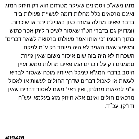
מזגו משא”כ ויטמינים שעיקר מטרתם הוא רק חיזוק המזג
ואינם מרפאים כלל מחלות דומה לעשיית פעולות ביד
בדבר שאינו מחלה גמורה כגון באכילת יתר או שיכרות.
(ומדויק גם בדברי הט”ז שאסור לשיכור ליתן אפר כתוש
בתוך חוטמו “כי אותו אפר פעולתו ברפואה לשאר דברים”
ומשמע שאם האפר לא היה מיוחד רק ע”מ לפקח
השכרות לא היה בזה שום איסור משום שאין גזירת
סממנים רק על דברים המרפאים מחלות ממש. ועיין
היטב בדברי המג”א שמכל ראיותיו מוכח שאסור לבריא
לעשות או לאכול דברים שדרך החולים לעשות או לאכול
ע”מ לרפאות מחלתן, ואין ראי׳ משם לאסור דברים שאין
מרפאים חולים ואינם אלא חיזוק מזג בעלמא. עש”ה
ודו”ק). עכ״ד.
#19418