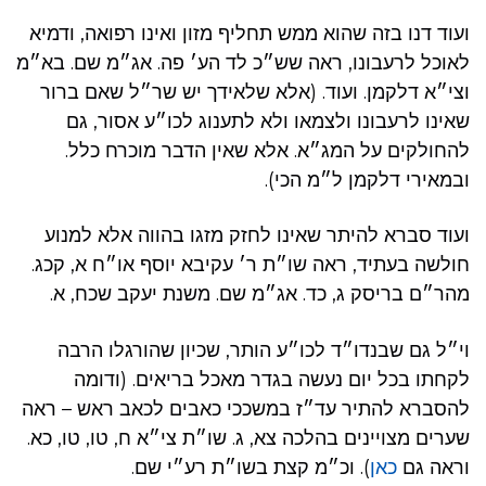
ועוד דנו בזה שהוא ממש תחליף מזון ואינו רפואה, ודמיא
לאוכל לרעבונו, ראה שש״כ לד הע׳ פה. אג״מ שם. בא״מ
וצי״א דלקמן. ועוד. (אלא שלאידך יש שר״ל שאם ברור
שאינו לרעבונו ולצמאו ולא לתענוג לכו״ע אסור, גם
להחולקים על המג״א. אלא שאין הדבר מוכרח כלל.
ובמאירי דלקמן ל״מ הכי).
ועוד סברא להיתר שאינו לחזק מזגו בהווה אלא למנוע
חולשה בעתיד, ראה שו״ת ר׳ עקיבא יוסף או״ח א, קכג.
מהר״ם בריסק ג, כד. אג״מ שם. משנת יעקב שכח, א.
וי״ל גם שבנדו״ד לכו״ע הותר, שכיון שהורגלו הרבה
לקחתו בכל יום נעשה בגדר מאכל בריאים. (ודומה
להסברא להתיר עד״ז במשככי כאבים לכאב ראש – ראה
שערים מצויינים בהלכה צא, ג. שו״ת צי״א ח, טו, טו, כא.
וראה גם
כאן
). וכ״מ קצת בשו״ת רע״י שם.