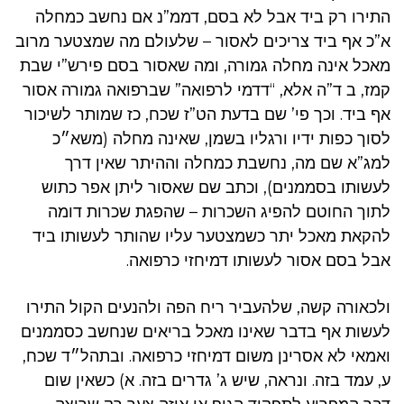
התירו רק ביד אבל לא בסם, דממ”נ אם נחשב כמחלה
א”כ אף ביד צריכים לאסור – שלעולם מה שמצטער מרוב
מאכל אינה מחלה גמורה, ומה שאסור בסם פירש”י שבת
קמז, ב ד”ה אלא, “דדמי לרפואה” שברפואה גמורה אסור
אף ביד. וכך פי’ שם בדעת הט”ז שכח, כז שמותר לשיכור
לסוך כפות ידיו ורגליו בשמן, שאינה מחלה (משא״כ
למג”א שם מה, נחשבת כמחלה וההיתר שאין דרך
לעשותו בסממנים), וכתב שם שאסור ליתן אפר כתוש
לתוך החוטם להפיג השכרות – שהפגת שכרות דומה
להקאת מאכל יתר כשמצטער עליו שהותר לעשותו ביד
אבל בסם אסור לעשותו דמיחזי כרפואה.
ולכאורה קשה, שלהעביר ריח הפה ולהנעים הקול התירו
לעשות אף בדבר שאינו מאכל בריאים שנחשב כסממנים
ואמאי לא אסרינן משום דמיחזי כרפואה. ובתהל״ד שכח,
ע, עמד בזה. ונראה, שיש ג’ גדרים בזה. א) כשאין שום