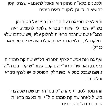
ולקטנים בלא״ה מתוק הוא ונאכל לתענוג – שצרכי קטן
כחושאיב״ס, וכן לזקנים באים בימים.
וחזי לאצטרופי גם דעת הב״י הן בפי׳ על הטור והן
בשו״ע שכח, לז, שהתיר בבריא שלוקח לרפואה, ראה
במג״א שם שהרבה בראיות לחלוק עליו (ויש שכתבו שלא
נחלקו כלל, ותלוי הדבר אם הוא לרפואה או לחיזוק מזגו
כנ״ל).
ואף גם זאת אפשר לצרף הסברא דל״ש שחיקת סממנים
בזמננו, ראה שו״ת רע״י שם קכב. קצוה״ש קלד בבדה״ש
ז. ושם שבכל ספק או כשנחלקו הפוסקים יש לצרף סברא
זו להיתר.
וזהו נוסף לסברת מהרש״ק בס׳ החיים שכח שכשצריך
בישול לאחר שחיקת סממנים ל״ג, והובא גם בדע״ת
שכח, כז. כה״ח שם ריח.