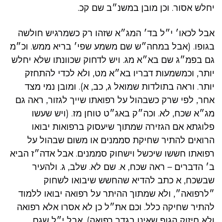
יחלש אסור. וכן מובן במשנ״ב שם קכ.
אבל לכאו׳ י״ל בד׳ המג״א שזהו רק כשמרגיש חולשה
בגופו. (אבל במחה״ש שם משמע שפי׳ בריא ממש. וכ״מ
גם בפמ״ג שם בא״א מג. ויש לדחוק שכוונתו שלא יחלש
יותר, וכמשמעות דבריו בא״א מט, ולא לכדי להתחזק
יותר. וראה בתולדות שמואל ג, כב, א). ומובן נמי מצד
אחר, לפי שרק כשבהול על רפואתו שייך לגזור, ראה גם
מג״א שכח, לא. וכה״ק באג״ט טוחן מז. (ויש שעשו
פלוגתא אם הגזירה שמתוך שיעסוק ברפואות יבואו
הרואים להתיר שחיקת סממנים או משום שבהול על
רפואתו חששו שיכשל וישחוק סממנים. אבל אדה״ז הביא
ב׳ הדברים – ראה שכח, א. שם לא. שלב, ג. ולהעיר
שבשכח, א כתב להדיא שהחשש שיבואו לשחוק
״לרפואה״, ולא שמתוך ההיתר על רפואה יבואו ללמוד
להתיר שחיקה כלל. וכם את״ל כן לא אסרו אלא רפואה
ולא חיזוק הגוף שאינו בגדר רפואה). אבל י״ל שגם