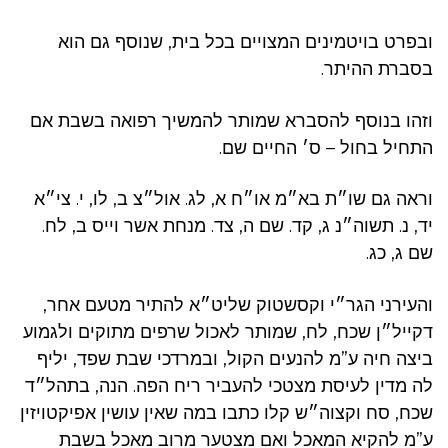
ובפרט בויטמינים המצויים בכל בית, שנוסף גם הוא
בסברת ההיתר.
וזהו בנוסף להסברא שמותר להמשיך רפואה בשבת אם
התחיל בחול – ס׳ החיים שם.
וראה גם שו״ת בא״מ או״ח א, לג. אול״צ ב, לו, י. צי״א
יד, נ. תשוה״נ ג, קד. שם ה, צד. מנחת אשר וייס ב, לח.
שם ג, כג.
והעירני הגר״י וקסשטוק שליט״א להתיר מטעם אחר,
דקייל״ן שכח, לח, שמותר לאכול שרפים מתוקים ולגמוע
ביצה חיה ע”מ להנעים הקול, ובמרדכי שבת שפד, יליף
לה מדין לעיסת מצטכי להעביר ריח הפה. הנה, בתהל״ד
שכח, סח וקצוה״ש קלו כתבו במה שאין עושין אפיקטויזין
ע”מ להקיא המאכל ואם מצטער מרוב מאכל בשבת