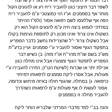
דבר המפריע לתפקוד הגוף או איזה צער רק שרוצה
לשפר דבר חיצוני כגון להעביר ריח רע או להנעים הקול
מותר אף בסממנים. וע”ז הוי כמוצטכי ע”מ להעביר ריח
הפה אף שללעסו לשם רפואה אסור (ולפ”ז ההיתר
במרדכי לגמוע ביצה חיה ע”מ להנעים הקול הוא רק
כשקולו אינו צרוד ואינו מכוון רק לתוספת נעימות בקולו
אבל כשקולו צרוד י”ל שהצרידות נחשב כדבר המפריע
בתפקוד הגוף ואסור להעביר ע”י סממנים. ועיין בדע״ת
מש”כ בשם שו”ת מהר”ח או”ז מזה). ב) כשיש דבר
המפריע לתפקוד הגוף ומצערו אבל אינו מחלה כגון
אכילת יתר או שכרות (לשיטת הט”ז), התירו להעבירו ע”י
פעולות, אבל אסרו ליקח סממנים לרפאותו דמיחזי
כרפואה. ג) במחלה, שהגוף חולה באיזה מיחוש וכדומה,
אסור לעשות לו אף פעולות ע”מ לרפאותו כשהדרך
להעביר מחלה זו בסממנים.
והנה בב”י למד מדברי המרדכי שלבריא הותר ליקח