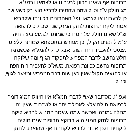
תרופות אף שאינו מכוון לרעבונו או לצמאו. ובמג”א
מג חולק ע”ז וס”ל שמה שהתירו לבריא הוא רק כשעושה
כן לרעבונו או לצמאו. ופי’ האחרונים בכוונתו שלבריא
אסור ליקח תרופות לחזק המזג, שנחשב ג”כ לרפואה.
וצ”ל שאינו חולק על המרדכי שמותר לגמוע ביצה חיה
ע”מ להנעים הקול, וכן מפורש בתוספתא שמותר ללעוס
מצטכי להעביר ריח הפה, אבל ס”ל להמג”א שכשמזגו
חלש נחשב לדבר המפריע לתפקוד הגוף ומה שלוקח
תרופות נחשב ככוונת רפואה, משא”כ להעביר ריח הפה
או להנעים הקול שאין כאן שום דבר המפריע ומצער לגוף,
וכנ”ל.
ועפ״ז, מסתבר שאף לדברי המג”א אין חיזוק המזג דומה
לרפואת חולה אלא לאכילת יתר או לשכרות שאין זה
מחלה גמורה. ואפשר שמה שאסר המג”א לבריא ליקח
תרופות לחזק המזג הוא בדוקא תרופות שגם חולים
לוקחים, ולכן אסור לבריא לקחתם אף שהוארק לחזק