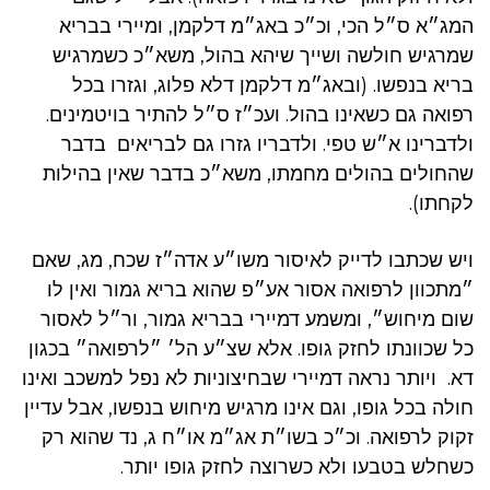
המג״א ס״ל הכי, וכ״כ באג״מ דלקמן, ומיירי בבריא
שמרגיש חולשה ושייך שיהא בהול, משא״כ כשמרגיש
בריא בנפשו. (ובאג״מ דלקמן דלא פלוג, וגזרו בכל
רפואה גם כשאינו בהול. ועכ״ז ס״ל להתיר בויטמינים.
ולדברינו א״ש טפי. ולדבריו גזרו גם לבריאים בדבר
שהחולים בהולים מחמתו, משא״כ בדבר שאין בהילות
לקחתו).
ויש שכתבו לדייק לאיסור משו״ע אדה״ז שכח, מג, שאם
״מתכוון לרפואה אסור אע״פ שהוא בריא גמור ואין לו
שום מיחוש״, ומשמע דמיירי בבריא גמור, ור״ל לאסור
כל שכוונתו לחזק גופו. אלא שצ״ע הל׳ ״לרפואה״ בכגון
דא. ויותר נראה דמיירי שבחיצוניות לא נפל למשכב ואינו
חולה בכל גופו, וגם אינו מרגיש מיחוש בנפשו, אבל עדיין
זקוק לרפואה. וכ״כ בשו״ת אג״מ או״ח ג, נד שהוא רק
כשחלש בטבעו ולא כשרוצה לחזק גופו יותר.