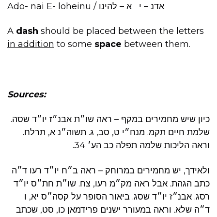
Ado- nai E- loheinu / אדנ – י א – להינו
A
dash
should be placed between the letters
in addition
to some
space
between them.
Sources:
כיון שיש מחמירים במקף – ראה שו״ת אבנ״ז יו״ד שסה.
שלמת חיים תקמ. מנח״י ט, סב, ג. תשוה״נ א, תרלח.
וראה הליכות שלמה תפלה כב הע׳ 34.
ולאידך, יש מחמירים במרוחק – ראה ב״ח יו״ד רעו ד״ה
כתב הגהת. אבל ראה מק״מ רעו, צח. שו״ת חת״ס יו״ד
רסג. אבנ״ז יו״ד שסג. ביאור הסופר על קסה״ס יא, ו
ד״ה שלא. וראה במעורר ישנים פרידמאן כו, סט, שכתב