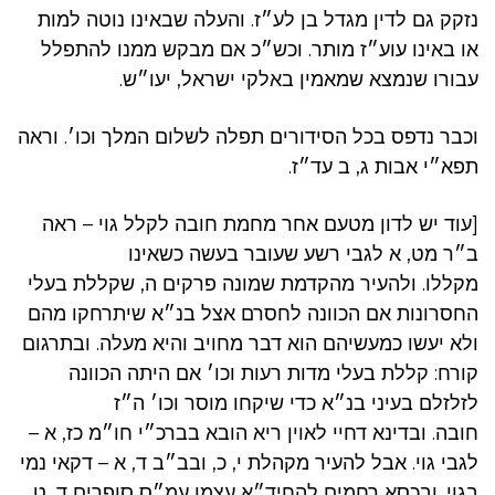
נזקק גם לדין מגדל בן לע״ז. והעלה שבאינו נוטה למות
או באינו עוע״ז מותר. וכש״כ אם מבקש ממנו להתפלל
עבורו שנמצא שמאמין באלקי ישראל, יעו״ש.
וכבר נדפס בכל הסידורים תפלה לשלום המלך וכו׳. וראה
תפא״י אבות ג, ב עד״ז.
[עוד יש לדון מטעם אחר מחמת חובה לקלל גוי – ראה
ב״ר מט, א לגבי רשע שעובר בעשה כשאינו
מקללו. ולהעיר מהקדמת שמונה פרקים ה, שקללת בעלי
החסרונות אם הכוונה לחסרם אצל בנ״א שיתרחקו מהם
ולא יעשו כמעשיהם הוא דבר מחויב והיא מעלה. ובתרגום
קורח: קללת בעלי מדות רעות וכו׳ אם היתה הכוונה
לזלזלם בעיני בנ״א כדי שיקחו מוסר וכו׳ ה״ז
חובה. ובדינא דחיי לאוין ריא הובא בברכ״י חו״מ כז, א –
לגבי גוי. אבל להעיר מקהלת י, כ, ובב״ב ד, א – דקאי נמי
בגוי. ובכסא רחמים להחיד״א עצמו עמ״ס סופרים ד, ט