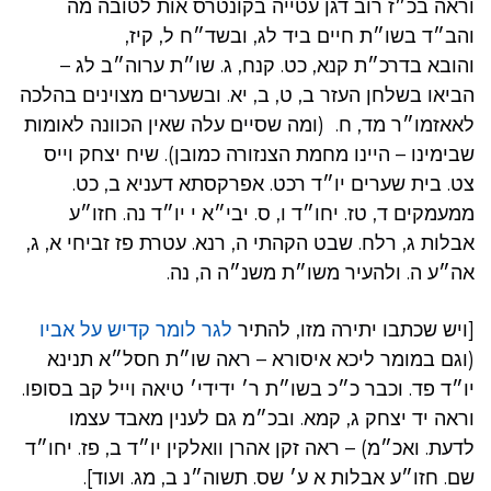
וראה בכ״ז רוב דגן עטייה בקונטרס אות לטובה מה
והב״ד בשו״ת חיים ביד לג, ובשד״ח ל, קיז,
והובא בדרכ״ת קנא, כט. קנח, ג. שו״ת ערוה״ב לג –
הביאו בשלחן העזר ב, ט, ב, יא. ובשערים מצוינים בהלכה
לאאזמו״ר מד, ח. (ומה שסיים עלה שאין הכוונה לאומות
שבימינו – היינו מחמת הצנזורה כמובן). שיח יצחק וייס
צט. בית שערים יו״ד רכט. אפרקסתא דעניא ב, כט.
ממעמקים ד, טז. יחו״ד ו, ס. יבי״א י יו״ד נה. חזו״ע
אבלות ג, רלח. שבט הקהתי ה, רנא. עטרת פז זביחי א, ג,
אה״ע ה. ולהעיר משו״ת משנ״ה ה, נה.
[ויש שכתבו יתירה מזו, להתיר
לגר לומר קדיש על אביו
(וגם במומר ליכא איסורא – ראה שו״ת חסל״א תנינא
יו״ד פד. וכבר כ״כ בשו״ת ר׳ ידידי׳ טיאה וייל קב בסופו.
וראה יד יצחק ג, קמא. ובכ״מ גם לענין מאבד עצמו
לדעת. ואכ״מ) – ראה זקן אהרן וואלקין יו״ד ב, פז. יחו״ד
שם. חזו״ע אבלות א ע׳ שס. תשוה״נ ב, מג. ועוד].