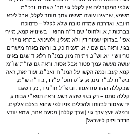
שלפי המקובלים אין לקלל גוי מב׳ טעמים. ובכ״מ
משמע, שבאינו עושה מעשה עמך מותר לקלל, אבל ליכא
חיובא. ואדרבה שמדה טובה שלא לקלל – כדמוכח
בברכות ז, א. ולתוס׳ שם ד״ה ההוא – בשינויא קמא, מיירי
אפי׳ בצדוקי שמורידין ולא מעלין. ולשינויא בתרא מיירי
בגוי. וראה גם שם י, א. תענית כג, ב. וראה בארח מישרים
טריווש י, יא. וש״נ. ויתירה מזו, במנ״ח רלא, ד שגם באינו
עושה מעשה עמך פטור אבל אסור. וראה גם שו״ת שו״מ
קמא קעב. וכמה הקשו על המנ״ח. ואכ״מ. ועוד זאת, ראה
ביפ״ת לב״ר מט, א, ע״פ תוס׳ ע״ז ד, ב ד״ה ש״מ,
שבקללה ההורגתו אסור. וביפ״ל חו״מ ד, כז, ו שגם
קללה סתם – רק בגוי שהוא רשע. וראה תפא״י אבות ג,
יד שאסור לבזותו ולהכלים פניו לפי שהוא בצלם אלקים.
ובפלא יועץ ערך גוי (וערך קללה) מטעם אחר, שמא יוודע
הדבר ויזיק לישראל].