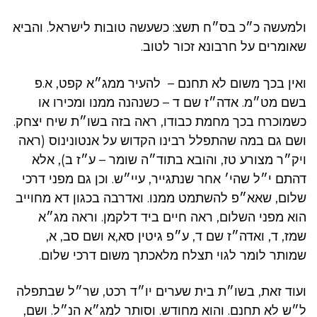
ולמעשה כ״כ בס״ח תשצ: כשעשה טובות לישראל. והביא
שאומרים על חרבונא זכור לטוב.
ואין בכך משום לא תחנם – להעיר ממג״א קפט, א.פ
בשם מט״מ. אדה״ז שם ד – כשנהנה ממנו ומכירו או
כשמוכרח בכך מחמת כבודו, ראה בזה בשו״ת שיח יצחק.
ושם גם במה שהתפלל רבינו הקדוש על אנטונינוס (ראה
ויק״ר מצורע טז, והובא בתוד״ה שומר – ע״ז ב), אלא
דהתם י״ל שהי׳ אחר שנתגייר, עיי״ש. וכן גם מפני דרכי
שלום, שאא״פ להשתמט ממנו. ואדרבה בכגון דא מחוייב
הוא מפני השלום, ראה חיים ביד דלקמן. וראה מג״א
שמז, ד, ואדה״ז שם ד, ע״פ גיטין סא,א ושם סב, א,
שמותר לומר לגוי תצלח מלאכתך משום דרכי שלום.
ועוד זאת, בשו״ת בית שערים יו״ד רכט, שר״ל שבתפלה
ל״ש לא תחנם. והוא מחודש. וסותר למג״א הנ״ל. ושם,