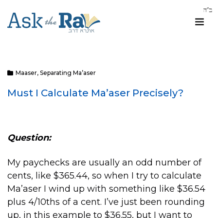
Maaser
,
Separating Ma’aser
Must I Calculate Ma’aser Precisely?
Question:
My paychecks are usually an odd number of
cents, like $365.44, so when I try to calculate
Ma’aser I wind up with something like $36.54
plus 4/10ths of a cent. I’ve just been rounding
up, in this example to $36.55, but I want to