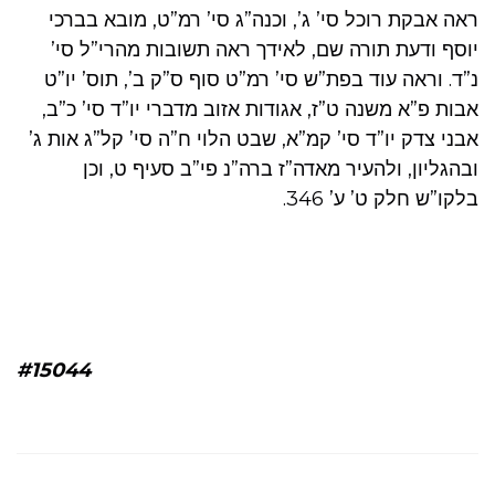
ראה אבקת רוכל סי’ ג’, וכנה”ג סי’ רמ”ט, מובא בברכי
יוסף ודעת תורה שם, לאידך ראה תשובות מהרי”ל סי’
נ”ד. וראה עוד בפת”ש סי’ רמ”ט סוף ס”ק ב’, תוס’ יו”ט
אבות פ”א משנה ט”ז, אגודות אזוב מדברי יו”ד סי’ כ”ב,
אבני צדק יו”ד סי’ קמ”א, שבט הלוי ח”ה סי’ קל”ג אות ג’
ובהגליון, ולהעיר מאדה”ז ברה”נ פי”ב סעיף ט, וכן
בלקו”ש חלק ט’ ע’ 346.
#15044