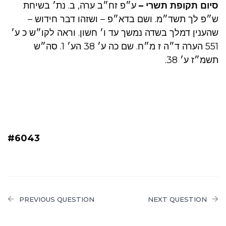
סיום תקופת תשרי –
ע״פ זח״ב ערה, ב. נת׳ בשיחת
ש״פ לך תשד״מ. ושם בדא״פ – ושזהו דבר חידוש –
שהענין דמלך בשדה נמשך עד ו׳ חשון. וראה לקו״ש כ ע׳
551 הערה ד״ה ז מ״ח. שם כה ע׳ 38 הע׳ 1. סה״ש
תשמ״ז ע׳ 38.
#6043
PREVIOUS QUESTION
NEXT QUESTION