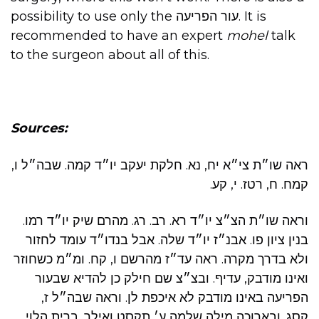
possibility to use only the עור הפריעה. It is
recommended to have an expert
mohel
talk
to the surgeon about all of this.
Sources:
ראה שו״ת צי״א יח, נא. חלקת יעקב יו״ד קמה. שבה״ל ו,
קמח. ח, רטז. י, קע.
וראה שו״ת הצ״צ יו״ד רא. רב. רג. מהרם שיק יו״ד רמו.
בנין ציון פו. אבנ״ז יו״ד שלה. אבל בנדו״ד עומד לחזור
ולא בדרך מקרה. ראה עד״ז מהרשם ו, קח. ומ״מ כשחוזר
ואינו מודבק, עדיף. ובצ״צ שם חילק כן להדיא שבעור
הפריעה באינו מודבק לא איכפת לן. וראה שבה״ל ז,
קסג. ובארוכה מילה שלמה ע׳ תקסט ואילך. ברית הלוי