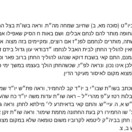
יו״ט (סוכה מא, ב) שחיוב שמחה מה״ת. וראה בשו”ת בצל ה
ופה מותר להם לנחם אבלים. ושם באות ח הסיק שאפילו אם 
תה, מותרים לנחמם לפנ״ז אם רוצים, ומקיימים בזה מצוה. 
אין להוליך החתן לבית האבל לנחמו ״דבודאי עון גדול בידם 
ם, התם קאי בשבת דוקא שנהגו להוליך החתן ברוב פאר וכב
לכן אינו נכון. ונראה לפ״ז, שכשהחתן הולך בעצמו במשך ימ
צוא מקום לאיסור מעיקר הדין.
תב בשו״ת שבו״י ב יו״ד קב להחמיר, וראה פת״ש יו״ד שמב
לות רטז ע״פ מהרי״ל – ראה שו״ת עדות משה יו״ד כח שהע
 א, ה. עיי״ש. והתם קאי בדאיתרע לי׳ מילתא לחתן. וראה 
ע׳ שו החמירו רק בעת החתונה מחמת שימור. וראה שו״ת זקן 
 חתן בביה״ק ליטמא לקרוביו משום טומאה שלא במקום מצוה
ב, צ.