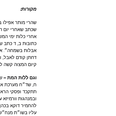
מקורות:
שהרי מותר אפילו ב
שכתב שאחרי יום הח
אחרי כלות ימי המש
כתובות ב, ד כתב ש
אבלות בשמחה״. אמנ
דחתן קודם לאבל, ו
קיום המצוה קשה למ
וגם ללות המת –
שכ
ח, שד״ח מערכת אב
תתקכד ופסקי הרא״ש
ובמנהגות וורמיזא 
להחמיר דוקא בכהן
עליו בשו״ת מנח״ש 