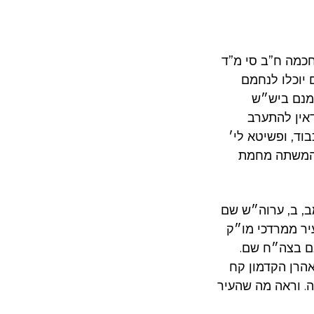
חכמה ח”ב סי מ”ד
יוכלו לנחמם
אמנם ביש״ש
דאין להתערב
וד, ופשיטא לי׳
י המשתה מחמת
, ב, ערוה״ש שם
יר ממרדכי מו״ק
גם בצה״ח שם.
אהרן הקדמון קח
. וראה מה שהעיר