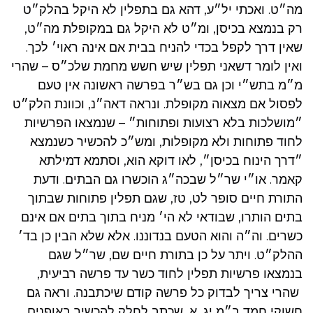
מה״ט. ואכתי יל״ע, דהא גם בתפלין לא היקל בהלק״ט
רק בנמצא בכיסן, ומ״ט לא היקל גם במקופלת מה״ט,
שאין דרך לקפל בכדי להניח בבית אם אינה ראוי׳ לכך.
ואין לומר דשאני תפלין שיש חשש מחמת שלכ״ס – שהרי
מ״מ בתש״י וכן גם בש״ר בפרשה ראשונה אין טעם
לפסול אם מצאוה מקופלת. ונראה דאה״נ, וכוונת הלק״ט
״מושלכות בלא רצועות ופתוחות״ – שנמצאו הפרשיות
לחוד פתוחות ולא מקופלות, ומש״כ להכשיר כשנמצא
״דרך הינוח בכיסן״, לאו דוקא הוא, וסתמא דמילתא
קאמר. או״י שר״ל שבכה״ג הוכשרו גם הבתים. ודעת
התורת חיים סופר לט, טז, שגם תפלין פתוחות שבתוך
בתים הותרו, שבודאי לא הי׳ מניח בתוך בתים אם אינם
כשרים. וה״ה והוא הטעם בנדוננו. אלא שלא הבין כן בד׳
ההלק״ט. ויתר על כן בתורת חיים שם, שר״ל שגם
בנמצאו פרשיות תפלין לחוד כשר עד פרשה רביעית,
שהרי צריך לבדוק כל פרשה קודם שיכתבנה. וראה גם
חשוקי חמד ב״מ יג, א, שכתב לחלק להכשיר באופנים