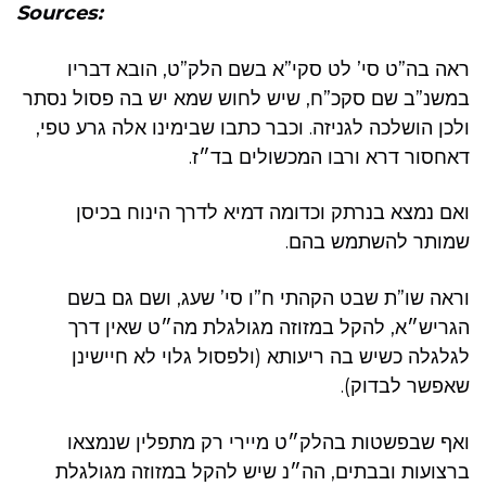
Sources:
ראה בה”ט סי’ לט סקי”א בשם הלק”ט, הובא דבריו
במשנ”ב שם סקכ”ח, שיש לחוש שמא יש בה פסול נסתר
ולכן הושלכה לגניזה. וכבר כתבו שבימינו אלה גרע טפי,
דאחסור דרא ורבו המכשולים בד״ז.
ואם נמצא בנרתק וכדומה דמיא לדרך הינוח בכיסן
שמותר להשתמש בהם.
וראה שו”ת שבט הקהתי ח”ו סי’ שעג, ושם גם בשם
הגריש״א, להקל במזוזה מגולגלת מה״ט שאין דרך
לגלגלה כשיש בה ריעותא (ולפסול גלוי לא חיישינן
שאפשר לבדוק).
ואף שבפשטות בהלק״ט מיירי רק מתפלין שנמצאו
ברצועות ובבתים, הה״נ שיש להקל במזוזה מגולגלת