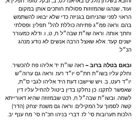
והובא בשלחן מלכים באויאנו לט, ב, ובקל סופר תפלין א,
ועוד, שנהגו שהמזוזות פסולות חותכים אותן במקום
הראוי לפני שהניחום בגניזה כדי שלא יבואו להשתמש
בהם. וראה פמ״ג פתיחה כוללת להל׳ תפלין: ופסלתי
וחתך אותה. וראה שו״ת שבה״ל ח, ט, ו. ודלא כמעורר
ישנים קעד. אלא שאצל הרבה אנשים לא נודע מנהג
הנ״ל.
ובאם בטלה ברוב –
ראה שו״ת יד אליהו פח להכשיר.
וחלק עליו בשו״ת חת״ס יו״ד רעז. וראה גם ערוה״ש
יו״ד רעט, ב. ויש שיישבו דעת היד אליהו לגבי ס״ת,
שאפשר לתקנו. כן נחלקו בדין ביטול להחיל עליו דין
לשמה. ובשו״ת שבה״ל ח, רכט שבמזוזה שהיא דאורייתא
קשה לסמוך על המקילים. וראה גם משנת יצחק (הדר)
הלכות תערובות סי’ לז. דברי בניהו חכ”ח סי’ מח ענף יב.