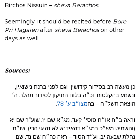
Birchos Nissuin –
sheva Berachos
.
Seemingly, it should be recited before
Bore
Pri Hagafen
after
sheva Berachos
on other
days as well.
Sources:
כן מעשה רב בסידור קידושין, וגם לפני ברכת נישואין,
ונשמע בהקלטות. וכ״ה בלוח התיקון לסידור תהלת ה׳
.
מצו״ב ע׳ 78
הוצאת תשל״ח – בה
וראה ב״ח או״ח סוסי׳ קעד. מג״א שם יז. שוע”ר שם יא
(והשמיט מש״כ במג״א דהאידנא לא נהיגי הכי). שו״ת
נחלת שבעה יב. וע״ד הסוד – ראה כה״ח שם נד. שם