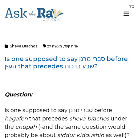
Sheva Brachos
מעשה רב
,
או"ח קעד
Is one supposed to say סברי מרנן before
הגפן that precedes שבע ברכות?
Question:
Is one supposed to say סברי מרנן before
hagafen
that precedes
sheva brachos
under
the
chupah
(-and the same question would
probably be about
siddur kiddushin
as well)?